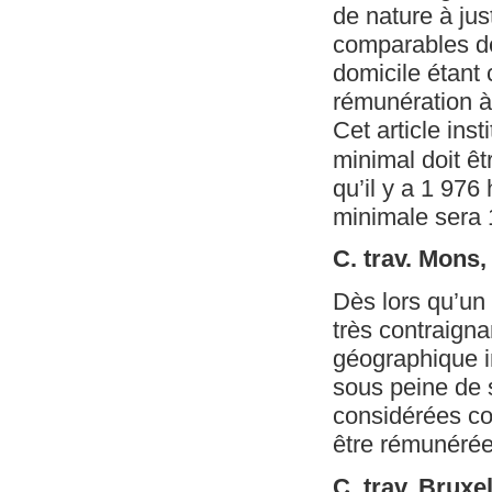
de nature à jus
comparables de 
domicile étant 
rémunération à
Cet article ins
minimal doit êt
qu’il y a 1 97
minimale sera 
C. trav. Mons
Dès lors qu’un 
très contraigna
géographique im
sous peine de s
considérées com
être rémunéré
C. trav. Brux