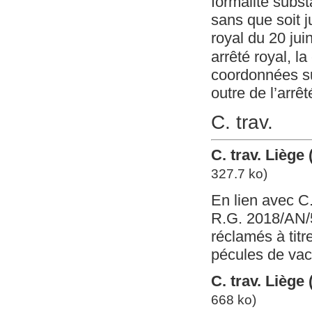
formalité subst
sans que soit ju
royal du 20 jui
arrêté royal, la
coordonnées sur
outre de l’arrêt
C. trav.
C. trav. Liège
327.7 ko)
En lien avec C.
R.G. 2018/AN/5
réclamés à tit
pécules de va
C. trav. Liège
668 ko)