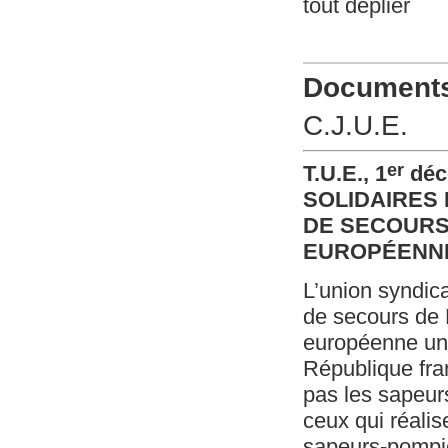
tout déplier
Documents 
C.J.U.E.
er
T.U.E., 1
déc
SOLIDAIRES
DE SECOURS 
EUROPÉENNE)
L’union syndic
de secours de
européenne un
République fran
pas les sapeur
ceux qui réalis
sapeurs-pompier