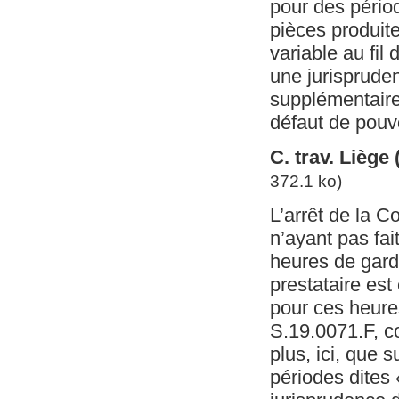
pour des pério
pièces produite
variable au fil
une jurisprude
supplémentaires
défaut de pouv
C. trav. Liège
372.1 ko)
L’arrêt de la 
n’ayant pas fai
heures de garde
prestataire est
pour ces heures
S.19.0071.F, co
plus, ici, que 
périodes dites «