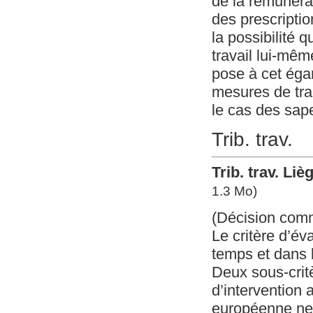
de la rémunérat
des prescriptio
la possibilité 
travail lui-mêm
pose à cet égar
mesures de tran
le cas des sap
Trib. trav.
Trib. trav. Liè
1.3 Mo)
(Décision com
Le critère d’év
temps et dans l
Deux sous-critè
d’intervention 
européenne ne v