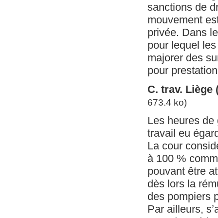
sanctions de dr
mouvement est 
privée. Dans le
pour lequel le
majorer des sur
pour prestation
C. trav. Liège
673.4 ko)
Les heures de 
travail eu égar
La cour considè
à 100 % comme 
pouvant être at
dès lors la rém
des pompiers p
Par ailleurs, 