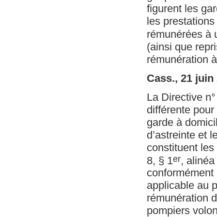
figurent les ga
les prestations
rémunérées à u
(ainsi que repr
rémunération 
Cass., 21 juin
La Directive n
différente pour
garde à domici
d’astreinte et 
constituent les
er
8, § 1
, alinéa
conformément à
applicable au p
rémunération di
pompiers volont