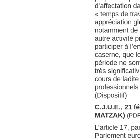
d’affectation d
« temps de trav
appréciation g
notamment de l
autre activité 
participer à l’
caserne, que le
période ne sont
très significat
cours de ladite
professionnels 
(Dispositif)
C.J.U.E., 21 f
MATZAK)
(PDF
L’article 17, p
Parlement euro