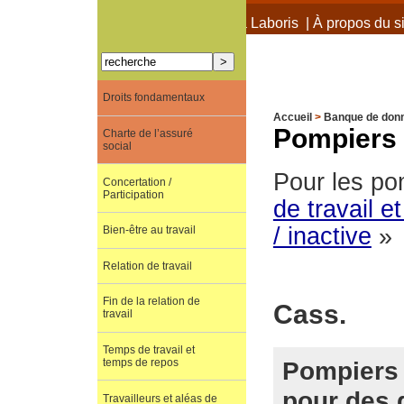
À propos de Terra Laboris
|
À propos du si
Droits fondamentaux
Accueil
>
Banque de don
Pompiers 
Charte de l’assuré
social
Pour les po
Concertation /
Participation
de travail 
/ inactive
»
Bien-être au travail
Relation de travail
Fin de la relation de
Cass.
travail
Temps de travail et
Pompiers 
temps de repos
pour des 
Travailleurs et aléas de