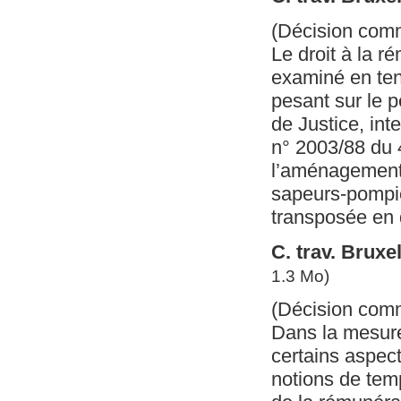
(Décision com
Le droit à la r
examiné en tena
pesant sur le p
de Justice, int
n° 2003/88 du 
l’aménagement 
sapeurs-pompie
transposée en d
C. trav. Brux
1.3 Mo)
(Décision com
Dans la mesure
certains aspec
notions de tem