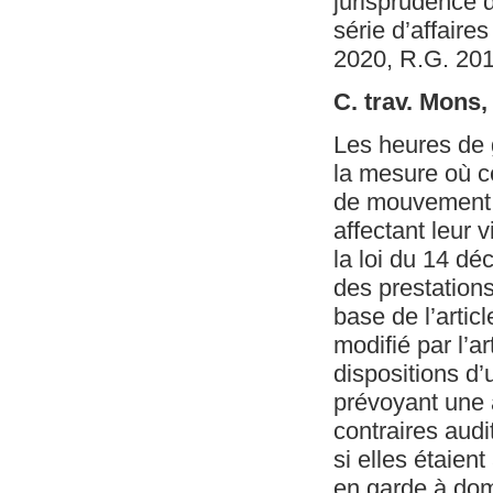
jurisprudence 
série d’affaire
2020, R.G. 20
C. trav. Mons,
Les heures de 
la mesure où ce
de mouvement d
affectant leur 
la loi du 14 dé
des prestations
base de l’artic
modifié par l’a
dispositions d
prévoyant une a
contraires audi
si elles étaien
en garde à dom