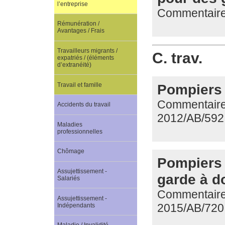
l’entreprise
Commentaire 
Rémunération /
Avantages / Frais
Travailleurs migrants /
C. trav.
expatriés / (éléments
d’extranéité)
Travail et famille
Pompiers v
Commentaire d
Accidents du travail
2012/AB/592
Maladies
professionnelles
Chômage
Pompiers 
Assujettissement -
garde à d
Salariés
Commentaire 
Assujettissement -
2015/AB/720
Indépendants