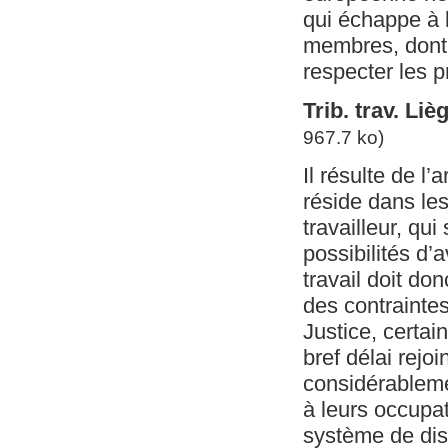
qui échappe à l
membres, dont l
respecter les p
Trib. trav. Liè
967.7 ko)
Il résulte de l
réside dans le
travailleur, qui
possibilités d’
travail doit do
des contrainte
Justice, certai
bref délai rejo
considérableme
à leurs occupat
système de disp