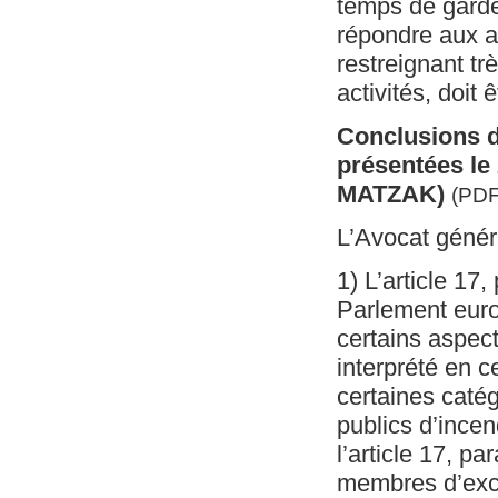
temps de garde 
répondre aux a
restreignant trè
activités, doit
Conclusions 
présentées le 
MATZAK)
(PDF
L’Avocat généra
1) L’article 17
Parlement euro
certains aspec
interprété en c
certaines caté
publics d’ince
l’article 17, p
membres d’exce