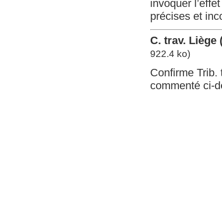
invoquer l’effe
précises et inc
C. trav. Liège
922.4 ko)
Confirme Trib. 
commenté ci-d