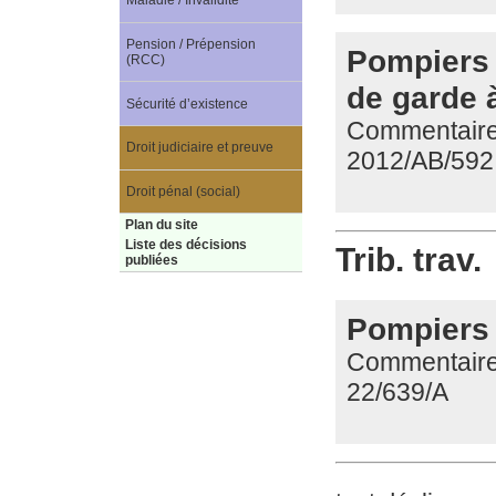
Maladie / Invalidité
Pension / Prépension
Pompiers 
(RCC)
de garde 
Sécurité d’existence
Commentaire 
Droit judiciaire et preuve
2012/AB/592
Droit pénal (social)
Plan du site
Liste des décisions
Trib. trav.
publiées
Pompiers 
Commentaire d
22/639/A