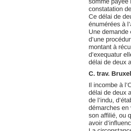
somme payée in
constatation de
Ce délai de de
énumérées à l’a
Une demande ef
d’une procédure
montant à récu
d’exequatur el
délai de deux a
C. trav. Bruxe
Il incombe à l
délai de deux a
de l’indu, d’éta
démarches en v
son affilié, ou
avoir d’influen
La circonstance