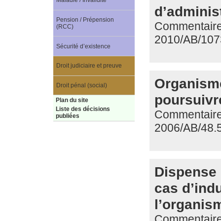
Maladie / Invalidité
d’adminis
Pension / Prépension
Commentaire 
(RCC)
2010/AB/107
Sécurité d’existence
Droit judiciaire et preuve
Organisme
Droit pénal (social)
poursuivr
Plan du site
Liste des décisions
Commentaire 
publiées
2006/AB/48.
Dispense d
cas d’indu
l’organis
Commentaire 