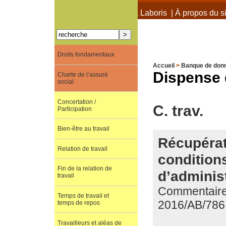
À propos de Terra Laboris
|
À propos du si
Droits fondamentaux
Accueil
>
Banque de don
Dispense 
Charte de l’assuré
social
Concertation /
C. trav.
Participation
Bien-être au travail
Récupérat
Relation de travail
conditions
Fin de la relation de
d’adminis
travail
Commentaire d
Temps de travail et
2016/AB/786
temps de repos
Travailleurs et aléas de