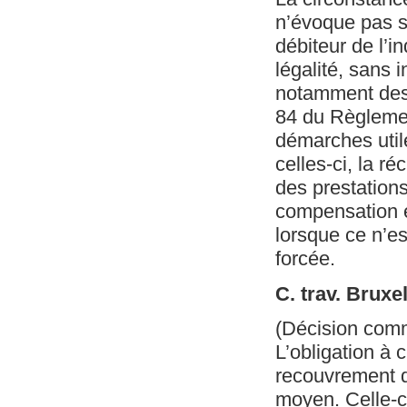
n’évoque pas s
débiteur de l’i
légalité, sans i
notamment des d
84 du Règlemen
démarches utile
celles-ci, la ré
des prestations
compensation e
lorsque ce n’es
forcée.
C. trav. Bruxe
(Décision com
L’obligation à 
recouvrement de
moyen. Celle-c