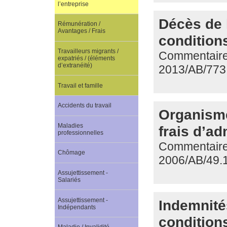
l’entreprise
Décès de l
Rémunération /
Avantages / Frais
conditions
Travailleurs migrants /
Commentaire 
expatriés / (éléments
d’extranéité)
2013/AB/773
Travail et famille
Accidents du travail
Organisme
Maladies
frais d’ad
professionnelles
Commentaire 
Chômage
2006/AB/49.
Assujettissement -
Salariés
Assujettissement -
Indemnité
Indépendants
conditions