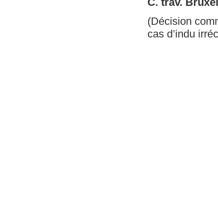
C. trav. Bruxe
(Décision comm
cas d’indu irré