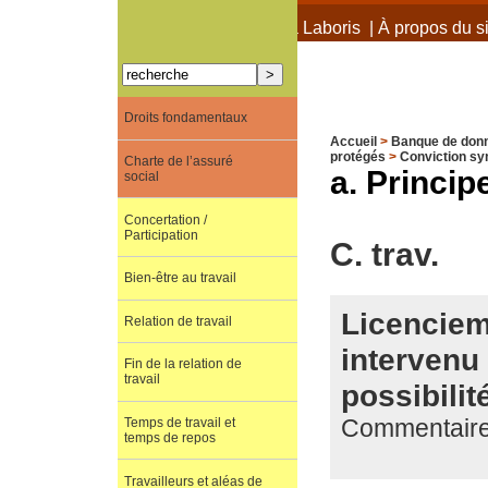
À propos de Terra Laboris
|
À propos du si
Droits fondamentaux
Accueil
>
Banque de don
protégés
>
Conviction sy
Charte de l’assuré
a. Princip
social
Concertation /
Participation
C. trav.
Bien-être au travail
Licenciem
Relation de travail
intervenu 
Fin de la relation de
travail
possibili
Commentaire 
Temps de travail et
temps de repos
Travailleurs et aléas de