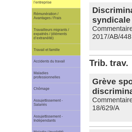
l’entreprise
Discrimin
Rémunération /
syndicale 
Avantages / Frais
Commentaire d
Travailleurs migrants /
expatriés / (éléments
2017/AB/448
d’extranéité)
Travail et famille
Trib. trav.
Accidents du travail
Maladies
professionnelles
Grève spo
discrimin
Chômage
Commentaire d
Assujettissement -
Salariés
18/629/A
Assujettissement -
Indépendants