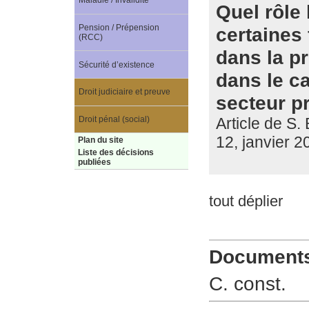
Maladie / Invalidité
Quel rôle 
Pension / Prépension
certaines 
(RCC)
dans la p
Sécurité d’existence
dans le ca
Droit judiciaire et preuve
secteur p
Article de S.
Droit pénal (social)
12, janvier 2
Plan du site
Liste des décisions
publiées
tout déplier
Documents 
C. const.