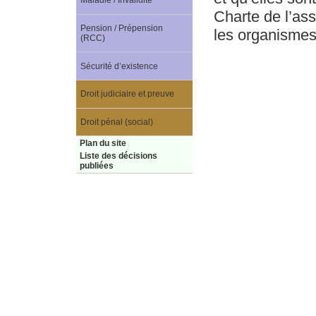
Maladie / Invalidité
Charte de l’ass
Pension / Prépension
les organismes 
(RCC)
Sécurité d’existence
Droit judiciaire et preuve
Droit pénal (social)
Plan du site
Liste des décisions
publiées