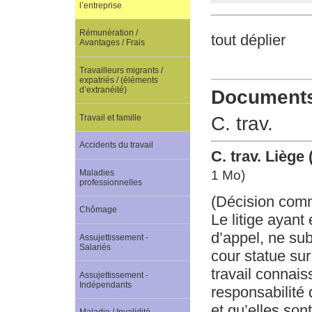
l’entreprise
Rémunération /
tout déplier
Avantages / Frais
Travailleurs migrants /
expatriés / (éléments
d’extranéité)
Documents 
Travail et famille
C. trav.
Accidents du travail
C. trav. Liège
Maladies
1 Mo)
professionnelles
(Décision com
Chômage
Le litige ayant
d’appel, ne su
Assujettissement -
Salariés
cour statue sur
travail connai
Assujettissement -
Indépendants
responsabilité
et qu’elles son