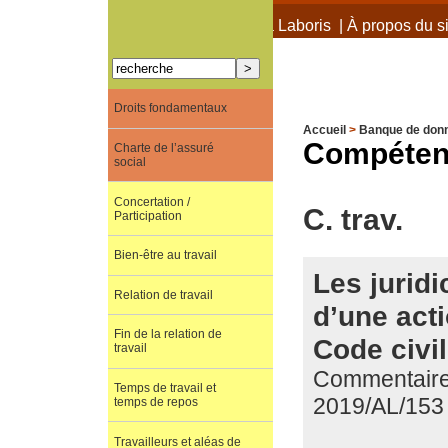
À propos de Terra Laboris
|
À propos du si
Droits fondamentaux
Accueil
>
Banque de don
Compétence
Charte de l’assuré
social
Concertation /
C. trav.
Participation
Bien-être au travail
Les juridi
Relation de travail
d’une acti
Fin de la relation de
Code civil
travail
Commentaire d
Temps de travail et
2019/AL/153
temps de repos
Travailleurs et aléas de