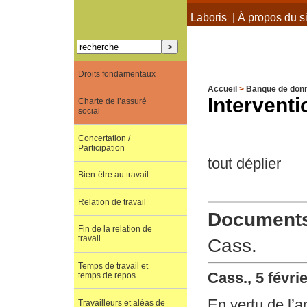
À propos de Terra Laboris
|
À propos du si
Droits fondamentaux
Accueil
>
Banque de don
Intervent
Charte de l’assuré
social
Concertation /
Participation
tout déplier
Bien-être au travail
Relation de travail
Documents 
Fin de la relation de
travail
Cass.
Temps de travail et
Cass., 5 févri
temps de repos
En vertu de l’a
Travailleurs et aléas de