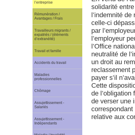
l’entreprise
solidarité entre
l’indemnité de
Rémunération /
Avantages / Frais
celle-ci dépass
par l’employeur 
Travailleurs migrants /
expatriés / (éléments
l’employeur pe
d’extranéité)
l’Office nationa
Travail et famille
neutralité de 
un droit au rem
Accidents du travail
reclassement p
Maladies
payer s’il n’ava
professionnelles
Cette dispositi
Chômage
de l’obligation
de verser une 
Assujettissement -
Salariés
correspondant a
relative aux con
Assujettissement -
Indépendants