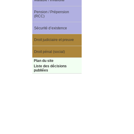
Maladie / Invalidité
Pension / Prépension
(RCC)
Sécurité d’existence
Droit judiciaire et preuve
Droit pénal (social)
Plan du site
Liste des décisions
publiées