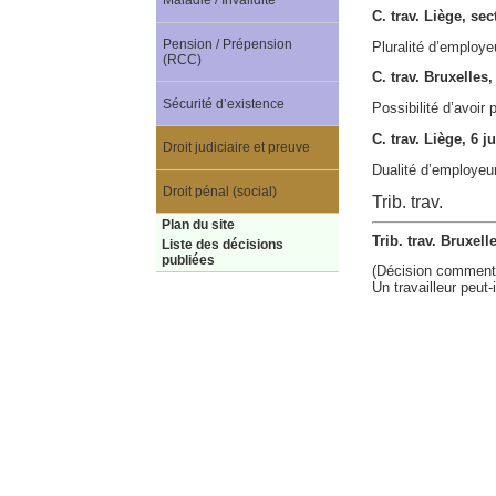
Maladie / Invalidité
C. trav. Liège, se
Pension / Prépension
Pluralité d’employe
(RCC)
C. trav. Bruxelles
Sécurité d’existence
Possibilité d’avoir
C. trav. Liège, 6 
Droit judiciaire et preuve
Dualité d’employeu
Droit pénal (social)
Trib. trav.
Plan du site
Trib. trav. Bruxel
Liste des décisions
publiées
(Décision comment
Un travailleur peut