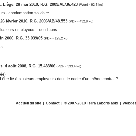
ct. Liège, 28 mai 2010, R.G. 2009/AL/36.423
(Word - 92.5 ko)
urs - condamnation solidaire
, 26 février 2010, R.G. 2006/AB/48.553
(PDF - 432.8 ko)
 plusieurs employeurs - conditions
juin 2006, R.G. 33.039/05
(PDF - 125.2 ko)
rs
les, 4 août 2008, R.G. 15.483/06
(PDF - 393.4 ko)
ée)
-il être lié à plusieurs employeurs dans le cadre d’un même contrat ?
Accueil du site
|
Contact
| © 2007-2010 Terra Laboris asbl | Webdes