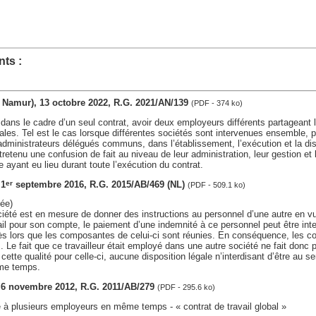
ts :
v. Namur), 13 octobre 2022, R.G. 2021/AN/139
(PDF - 374 ko)
, dans le cadre d’un seul contrat, avoir deux employeurs différents partageant 
ales. Tel est le cas lorsque différentes sociétés sont intervenues ensemble, pa
administrateurs délégués communs, dans l’établissement, l’exécution et la dis
ntretenu une confusion de fait au niveau de leur administration, leur gestion et 
 ayant eu lieu durant toute l’exécution du contrat.
 1
septembre 2016, R.G. 2015/AB/469 (NL)
er
(PDF - 509.1 ko)
ée)
iété est en mesure de donner des instructions au personnel d’une autre en vu
ail pour son compte, le paiement d’une indemnité à ce personnel peut être int
dès lors que les composantes de celui-ci sont réunies. En conséquence, les co
 Le fait que ce travailleur était employé dans une autre société ne fait donc p
ette qualité pour celle-ci, aucune disposition légale n’interdisant d’être au se
me temps.
s, 6 novembre 2012, R.G. 2011/AB/279
(PDF - 295.6 ko)
lié à plusieurs employeurs en même temps - « contrat de travail global »