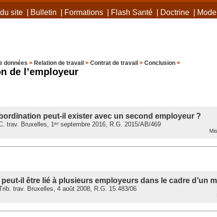
du site
|
Bulletin
|
Formations
|
Flash Santé
|
Doctrine
|
Mode 
e données
>
Relation de travail
>
Contrat de travail
>
Conclusion
>
ion de l’employeur
bordination peut-il exister avec un second employeur ?
 trav. Bruxelles, 1
septembre 2016, R.G. 2015/AB/469
er
Mis
r peut-il être lié à plusieurs employeurs dans le cadre d’un 
ib. trav. Bruxelles, 4 août 2008, R.G. 15.483/06