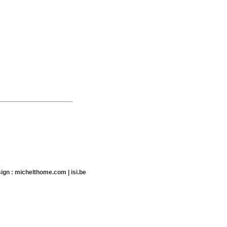
ign :
michelthome.com
|
isi.be