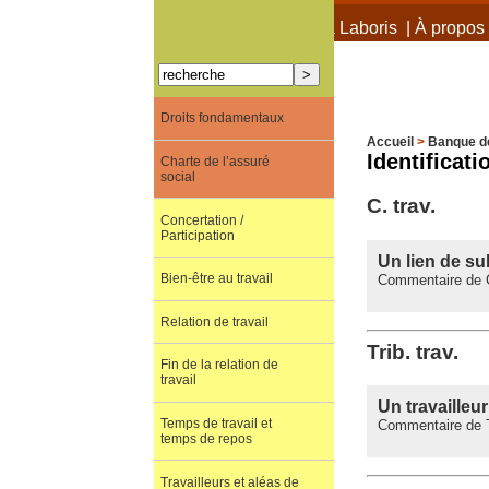
À propos de Terra Laboris
|
À propos 
Droits fondamentaux
Accueil
>
Banque d
Identificat
Charte de l’assuré
social
C. trav.
Concertation /
Participation
Un lien de su
Bien-être au travail
Commentaire de C.
Relation de travail
Trib. trav.
Fin de la relation de
travail
Un travailleu
Temps de travail et
Commentaire de Tr
temps de repos
Travailleurs et aléas de