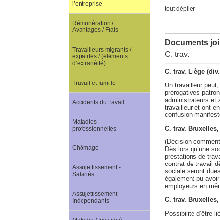
l’entreprise
tout déplier
Rémunération /
Avantages / Frais
Documents join
Travailleurs migrants /
C. trav.
expatriés / (éléments
d’extranéité)
C. trav. Liège (di
Travail et famille
Un travailleur peut
prérogatives patron
administrateurs et 
Accidents du travail
travailleur et ont e
confusion manifeste
Maladies
C. trav. Bruxelles,
professionnelles
(Décision comment
Chômage
Dès lors qu’une soc
prestations de trav
contrat de travail 
Assujettissement -
sociale seront dues.
Salariés
également pu avoir c
employeurs en mê
Assujettissement -
C. trav. Bruxelle
Indépendants
Possibilité d’être 