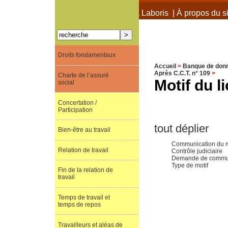
À propos de Terra Laboris
|
À propos du si
Droits fondamentaux
Accueil
>
Banque de don
Après C.C.T. n° 109
>
Charte de l’assuré
Motif du 
social
Concertation /
Participation
tout déplier
Bien-être au travail
Communication du m
Relation de travail
Contrôle judiciaire
Demande de communi
Type de motif
Fin de la relation de
travail
Temps de travail et
temps de repos
Travailleurs et aléas de