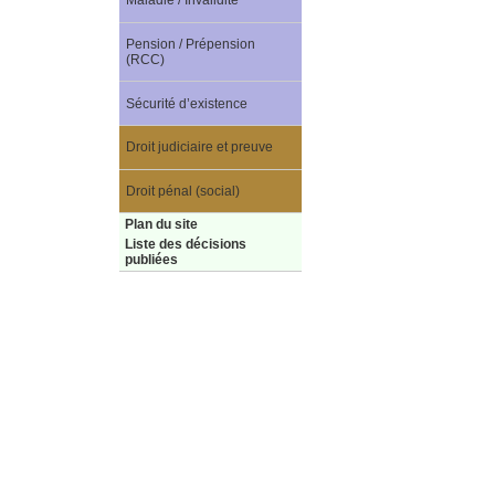
Maladie / Invalidité
Pension / Prépension
(RCC)
Sécurité d’existence
Droit judiciaire et preuve
Droit pénal (social)
Plan du site
Liste des décisions
publiées