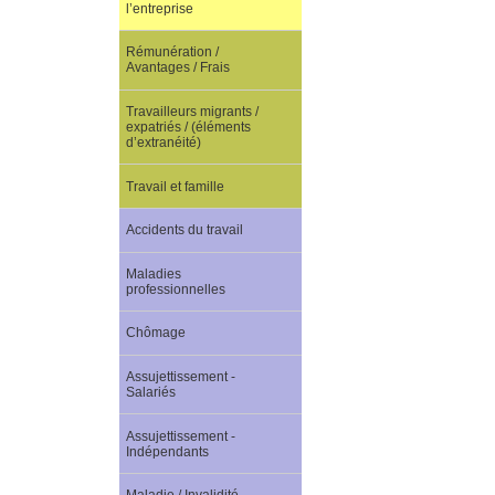
l’entreprise
Rémunération /
Avantages / Frais
Travailleurs migrants /
expatriés / (éléments
d’extranéité)
Travail et famille
Accidents du travail
Maladies
professionnelles
Chômage
Assujettissement -
Salariés
Assujettissement -
Indépendants