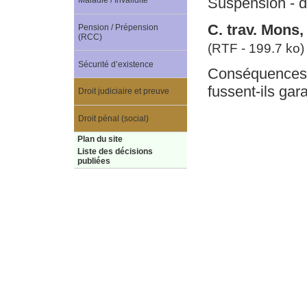
Suspension - d
Maladie / Invalidité
C. trav. Mons
Pension / Prépension
(RCC)
(RTF - 199.7 ko)
Sécurité d’existence
Conséquences :
fussent-ils gar
Droit judiciaire et preuve
Droit pénal (social)
Plan du site
Liste des décisions
publiées