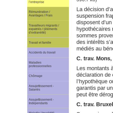
l’entreprise
La décision d’a
Rémunération /
suspension fra
Avantages / Frais
disposent d’un
Travailleurs migrants /
hypothécaires 
expatriés / (éléments
d’extranéité)
sommes provena
des intérêts s’
Travail et famille
médiés au bénéf
Accidents du travail
C. trav. Mons,
Maladies
professionnelles
Les montants à 
déclaration de 
Chômage
l’hypothèque ou
Assujettissement -
garantis par u
Salariés
peut être dérog
Assujettissement -
C. trav. Bruxe
Indépendants