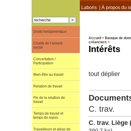
À propos de Terra Laboris
|
À propos du si
Droits fondamentaux
Accueil
>
Banque de don
créanciers
>
Charte de l’assuré
Intérêts
social
Concertation /
Participation
tout déplier
Bien-être au travail
Relation de travail
Documents 
Fin de la relation de
travail
C. trav.
Temps de travail et
temps de repos
C. trav. Liège
Travailleurs et aléas de
390.7 ko)