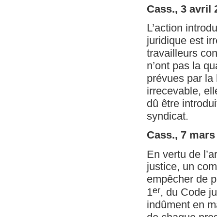
Cass., 3 avril
L’action introd
juridique est i
travailleurs co
n’ont pas la qu
prévues par la 
irrecevable, ell
dû être introdu
syndicat.
Cass., 7 mars
En vertu de l’ar
justice, un co
empêcher de pres
er
1
, du Code ju
indûment en ma