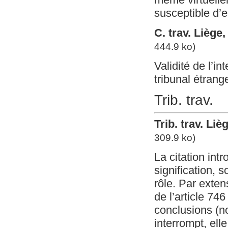
susceptible d’e
C. trav. Liège
444.9 ko)
Validité de l’in
tribunal étran
Trib. trav.
Trib. trav. Li
309.9 ko)
La citation int
signification, 
rôle. Par exten
de l’article 74
conclusions (n
interrompt, ell