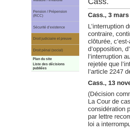
Cass.
Maladie / Invalidité
Pension / Prépension
Cass., 3 mars
(RCC)
L’interruption d
Sécurité d’existence
contraire, cont
Droit judiciaire et preuve
clôturée, c’est
d’opposition, d
Droit pénal (social)
l’interruption a
Plan du site
rejetée que l’i
Liste des décisions
publiées
l’article 2247 d
Cass., 13 nov
(Décision com
La Cour de cas
considération p
par lettre reco
loi a interromp