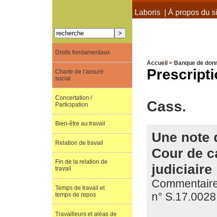
À propos de Terra Laboris
|
À propos du si
Droits fondamentaux
Accueil
>
Banque de don
Prescript
Charte de l’assuré
social
Concertation /
Cass.
Participation
Bien-être au travail
Une note 
Relation de travail
Cour de c
Fin de la relation de
judiciaire
travail
Commentaire
Temps de travail et
n° S.17.0028
temps de repos
Travailleurs et aléas de