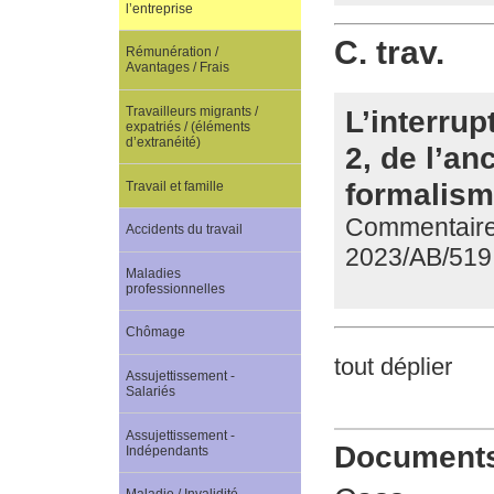
l’entreprise
C. trav.
Rémunération /
Avantages / Frais
L’interrup
Travailleurs migrants /
expatriés / (éléments
d’extranéité)
2, de l’an
formalisme
Travail et famille
Commentaire 
Accidents du travail
2023/AB/519
Maladies
professionnelles
Chômage
tout déplier
Assujettissement -
Salariés
Assujettissement -
Documents 
Indépendants