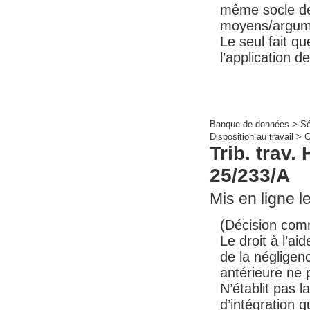
même socle de
moyens/argume
Le seul fait qu
l’application de
Banque de données >
Sé
Disposition au travail >
C
Trib. trav.
25/233/A
Mis en ligne le
(Décision com
Le droit à l’a
de la négligen
antérieure ne 
N’établit pas l
d’intégration 