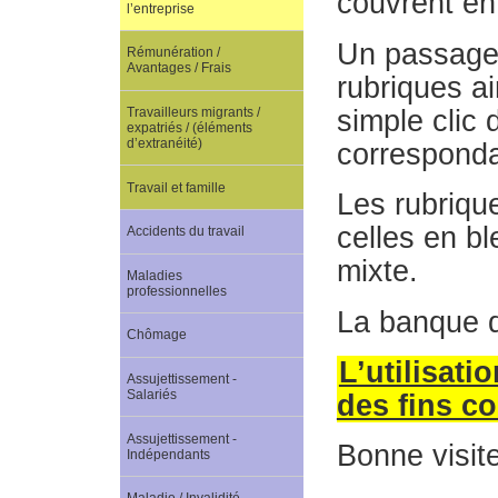
couvrent en
l’entreprise
Un passage 
Rémunération /
Avantages / Frais
rubriques ai
simple clic
Travailleurs migrants /
expatriés / (éléments
d’extranéité)
corresponda
Travail et famille
Les rubrique
celles en bl
Accidents du travail
mixte.
Maladies
professionnelles
La banque 
Chômage
L’utilisati
Assujettissement -
Salariés
des fins c
Assujettissement -
Bonne visite
Indépendants