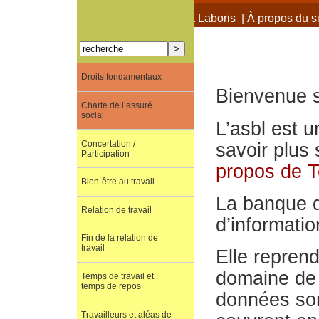
À propos de Terra Laboris
|
À propos du si
Droits fondamentaux
Bienvenue su
Charte de l’assuré
social
L’asbl est u
Concertation /
savoir plus 
Participation
propos de T
Bien-être au travail
La banque d
Relation de travail
d’information
Fin de la relation de
travail
Elle repren
domaine de l
Temps de travail et
temps de repos
données son
Travailleurs et aléas de