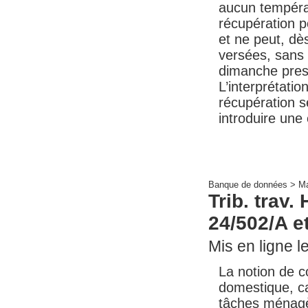
aucun tempéram
récupération p
et ne peut, dè
versées, sans
dimanche pres
L’interprétatio
récupération se
introduire une 
Banque de données >
Ma
Trib. trav.
24/502/A e
Mis en ligne le
La notion de c
domestique, c
tâches ménagè