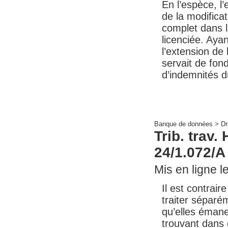
En l’espèce, 
de la modificat
complet dans l
licenciée. Aya
l’extension de
servait de fon
d’indemnités d
Banque de données >
Dr
Trib. trav.
24/1.072/A
Mis en ligne le
Il est contrair
traiter séparé
qu’elles émane
trouvant dans 