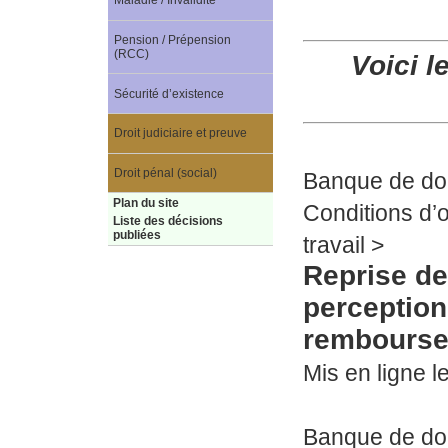
Maladie / Invalidité
Pension / Prépension
(RCC)
Voici l
Sécurité d’existence
Droit judiciaire et preuve
Droit pénal (social)
Banque de d
Plan du site
Conditions d’o
Liste des décisions
publiées
travail >
Reprise de
perception 
rembourse
Mis en ligne le
Banque de d