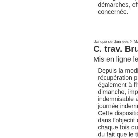
démarches, eff
concernée.
Banque de données >
Ma
C. trav. B
Mis en ligne le
Depuis la modif
récupération pr
également à l’
dimanche, impl
indemnisable a
journée indem
Cette disposit
dans l’objectif
chaque fois q
du fait que le 