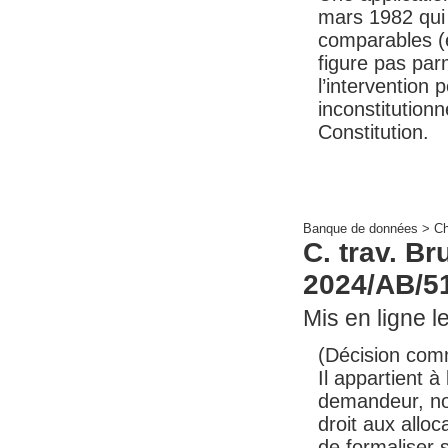
mars 1982 qui 
comparables (e
figure pas par
l’intervention 
inconstitutionne
Constitution.
Banque de données >
C
C. trav. B
2024/AB/5
Mis en ligne le
(Décision com
Il appartient 
demandeur, non
droit aux allo
de formaliser