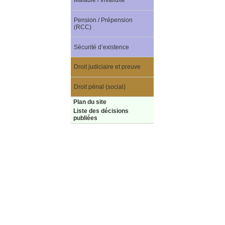
Maladie / Invalidité
Pension / Prépension
(RCC)
Sécurité d’existence
Droit judiciaire et preuve
Droit pénal (social)
Plan du site
Liste des décisions
publiées