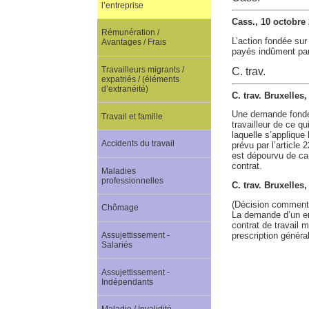
l’entreprise
Cass., 10 octobre
Rémunération /
L’action fondée sur
Avantages / Frais
payés indûment par 
Travailleurs migrants /
C. trav.
expatriés / (éléments
d’extranéité)
C. trav. Bruxelles
Une demande fondée
Travail et famille
travailleur de ce q
laquelle s’applique 
Accidents du travail
prévu par l’article 
est dépourvu de ca
contrat.
Maladies
professionnelles
C. trav. Bruxelle
(Décision comment
Chômage
La demande d’un e
contrat de travail m
prescription généra
Assujettissement -
Salariés
Assujettissement -
Indépendants