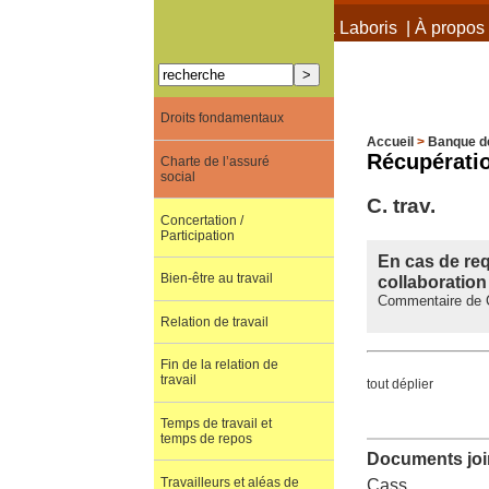
À propos de Terra Laboris
|
À propos 
Droits fondamentaux
Accueil
>
Banque d
Récupératio
Charte de l’assuré
social
C. trav.
Concertation /
Participation
En cas de requ
Bien-être au travail
collaboration
Commentaire de C
Relation de travail
Fin de la relation de
travail
tout déplier
Temps de travail et
temps de repos
Documents join
Travailleurs et aléas de
Cass.