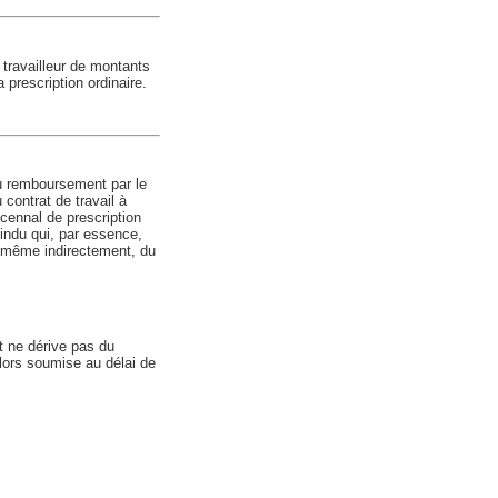
 travailleur de montants
 prescription ordinaire.
au remboursement par le
contrat de travail à
écennal de prescription
 indu qui, par essence,
, même indirectement, du
 ne dérive pas du
s lors soumise au délai de