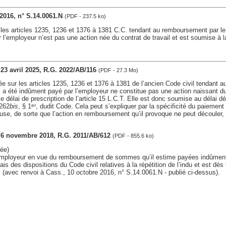
 2016, n° S.14.0061.N
(PDF - 237.5 ko)
 les articles 1235, 1236 et 1376 à 1381 C.C. tendant au remboursement par le
l’employeur n’est pas une action née du contrat de travail et est soumise à la
, 23 avril 2025, R.G. 2022/AB/116
(PDF - 27.3 Mo)
 sur les articles 1235, 1236 et 1376 à 1381 de l’ancien Code civil tendant 
ui a été indûment payé par l’employeur ne constitue pas une action naissant du 
le délai de prescription de l’article 15 L.C.T. Elle est donc soumise au délai d
2262
bis
, § 1
, dudit Code. Cela peut s’expliquer par la spécificité du paiement
er
use, de sorte que l’action en remboursement qu’il provoque ne peut découler
s, 6 novembre 2018, R.G. 2011/AB/612
(PDF - 855.6 ko)
ée)
mployeur en vue du remboursement de sommes qu’il estime payées indûment
ais des dispositions du Code civil relatives à la répétition de l’indu et est dè
l (avec renvoi à Cass., 10 octobre 2016, n° S.14.0061.N - publié ci-dessus).