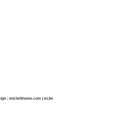
ign :
michelthome.com
|
isi.be