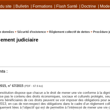
du site
|
Bulletin
|
Formations
|
Flash Santé
|
Doctrine
|
Mode 
e données
>
Sécurité d’existence
>
Règlement collectif de dettes
>
Procédure ju
lement judiciaire
ts :
2015, n° 67/2015
(PDF - 67.6 ko)
Constitution dispose que chacun a le droit de mener une vie conforme à la dign
ise pas le contenu des droits économiques, sociaux et culturels protégés, seul
ns bénéficiaires de ces droits peuvent se voir imposer des obligations pour 
r 2013, en cas de non-respect des obligations dans le cadre d’un règlement coll
èquement liées à l’objectif qui est de permettre à l’intéressé de mener une vie 