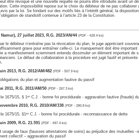
eut être révoqué et une nouvelle requête ne pourra être introduite avant un dé
ion. Cette impossibilité repose sur le choix du débiteur de ne pas collaborer à
ivis par la loi. Se fondant sur des motifs liés à l’intérêt général, la dispositi
obligation de standstill contenue à l’article 23 de la Constitution.
v. Namur), 27 juillet 2023, R.G. 2023/AN/44
(PDF - 428.4 ko)
 le débiteur n’entraîne pas la révocation du plan, le juge appréciant souvera
fisamment grave pour entraîner celle-ci. Le manquement doit être important 
ssée a manifestement sciemment entendu dissimuler un élément important de s
éanciers. Le défaut de collaboration à la procédure est jugé fautif et présente
n.
 juin 2013, R.G. 2012/AM/482
(PDF - 507.9 ko)
ligations du plan et augmentation fautive du passif
mai 2011, R.G. 2011/AM/50
(PDF - 267.3 ko)
cle 1675/15, § 1
C.J. - bonne foi procédurale - aggravation fautive (fraude) du
er
 novembre 2010, R.G. 2010/AM/338
(PDF - 280.8 ko)
cle 1675/15, §1
C.J. - bonne foi procédurale - reconnaissance de dette
er
juin 2009, R.G. 21.591
(PDF - 497.4 ko)
t usage de faux (fausses attestations de soins) au préjudice des mutuelles –i
ent collectif – aggravation du passif