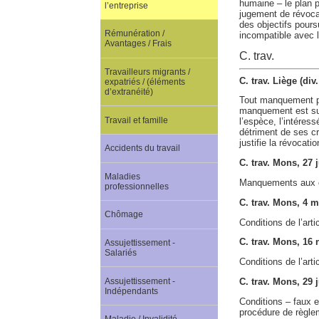
humaine – le plan p
l’entreprise
jugement de révocat
des objectifs poursu
Rémunération /
incompatible avec l’
Avantages / Frais
C. trav.
Travailleurs migrants /
C. trav. Liège (di
expatriés / (éléments
d’extranéité)
Tout manquement par
manquement est suf
Travail et famille
l’espèce, l’intére
détriment de ses cr
justifie la révocatio
Accidents du travail
C. trav. Mons, 27
Maladies
Manquements aux ob
professionnelles
C. trav. Mons, 4 
Chômage
Conditions de l’arti
C. trav. Mons, 16
Assujettissement -
Salariés
Conditions de l’arti
Assujettissement -
C. trav. Mons, 29 
Indépendants
Conditions – faux e
procédure de règlem