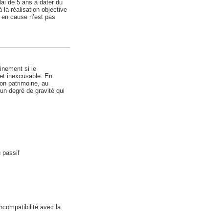
lai de 5 ans à dater du
 la réalisation objective
on en cause n’est pas
inement si le
et inexcusable. En
on patrimoine, au
 un degré de gravité qui
 passif
ncompatibilité avec la