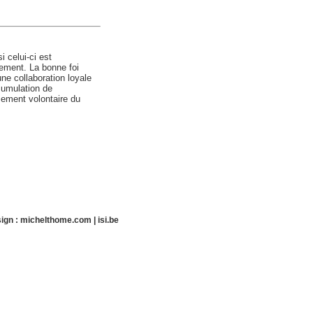
 celui-ci est
tement. La bonne foi
une collaboration loyale
cumulation de
ement volontaire du
ign :
michelthome.com
|
isi.be