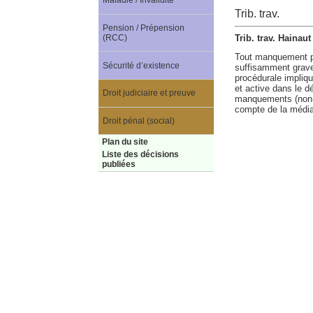
Maladie / Invalidité
Trib. trav.
Pension / Prépension
Trib. trav. Hainaut
(RCC)
Tout manquement par
Sécurité d’existence
suffisamment grave.
procédurale implique
et active dans le 
Droit judiciaire et preuve
manquements (non-
compte de la médiat
Droit pénal (social)
Plan du site
Liste des décisions
publiées