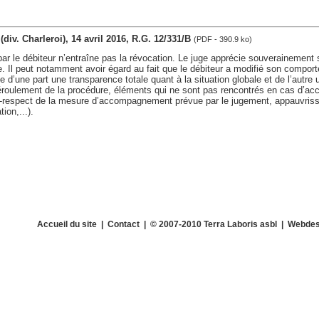
 (div. Charleroi), 14 avril 2016, R.G. 12/331/B
(PDF - 390.9 ko)
 le débiteur n’entraîne pas la révocation. Le juge apprécie souverainement si
 Il peut notamment avoir égard au fait que le débiteur a modifié son compor
 d’une part une transparence totale quant à la situation globale et de l’autre 
déroulement de la procédure, éléments qui ne sont pas rencontrés en cas d’ac
respect de la mesure d’accompagnement prévue par le jugement, appauvriss
ion,...).
Accueil du site
|
Contact
| © 2007-2010 Terra Laboris asbl | Webdes