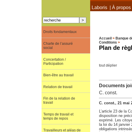
À propos de Terra Laboris
|
À propos 
Droits fondamentaux
Accueil
>
Banque d
Conditions
>
Charte de l’assuré
Plan de règ
social
Concertation /
Participation
tout déplier
Bien-être au travail
Documents join
Relation de travail
C. const.
Fin de la relation de
travail
C. const., 21 mai 
L’article 23 de la 
Temps de travail et
disposition ne préc
temps de repos
exprimé. Les citoye
la loi du 14 janvie
obligations intrins
Travailleurs et aléas de