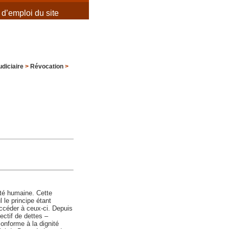
d’emploi du site
diciaire
>
Révocation
>
ité humaine. Cette
 le principe étant
accéder à ceux-ci. Depuis
ectif de dettes –
conforme à la dignité