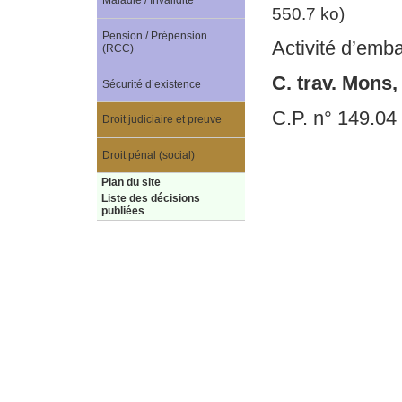
Maladie / Invalidité
550.7 ko)
Pension / Prépension
Activité d’emba
(RCC)
C. trav. Mons,
Sécurité d’existence
C.P. n° 149.04
Droit judiciaire et preuve
Droit pénal (social)
Plan du site
Liste des décisions
publiées