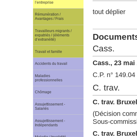
l’entreprise
tout déplier
Rémunération /
Avantages / Frais
Travailleurs migrants /
Documents 
expatriés / (éléments
d’extranéité)
Cass.
Travail et famille
Cass., 23 mai
Accidents du travail
C.P. n° 149.04
Maladies
professionnelles
C. trav.
Chômage
C. trav. Bruxe
Assujettissement -
Salariés
(Décision com
Sous-commissio
Assujettissement -
Indépendants
C. trav. Brux