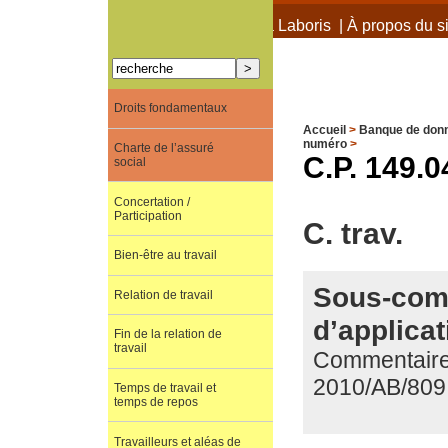
À propos de Terra Laboris
|
À propos du si
Droits fondamentaux
Accueil
>
Banque de don
numéro
>
Charte de l’assuré
C.P. 149.0
social
Concertation /
Participation
C. trav.
Bien-être au travail
Sous-comm
Relation de travail
d’applicat
Fin de la relation de
travail
Commentaire d
2010/AB/809
Temps de travail et
temps de repos
Travailleurs et aléas de