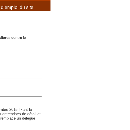
d’emploi du site
lières contre le
embre 2015 fixant le
 entreprises de détail et
l remplace un délégué