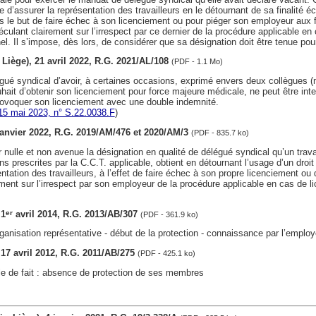
e d’assurer la représentation des travailleurs en le détournant de sa finalité 
ns le but de faire échec à son licenciement ou pour piéger son employeur aux f
culant clairement sur l’irrespect par ce dernier de la procédure applicable en
l. Il s’impose, dès lors, de considérer que sa désignation doit être tenue pou
v. Liège), 21 avril 2022, R.G. 2021/AL/108
(PDF - 1.1 Mo)
égué syndical d’avoir, à certaines occasions, exprimé envers deux collègues 
hait d’obtenir son licenciement pour force majeure médicale, ne peut être in
rovoquer son licenciement avec une double indemnité.
15 mai 2023, n° S.22.0038.F
)
 janvier 2022, R.G. 2019/AM/476 et 2020/AM/3
(PDF - 835.7 ko)
r nulle et non avenue la désignation en qualité de délégué syndical qu’un trava
ons prescrites par la C.C.T. applicable, obtient en détournant l’usage d’un droi
entation des travailleurs, à l’effet de faire échec à son propre licenciement ou
ment sur l’irrespect par son employeur de la procédure applicable en cas de 
 1
avril 2014, R.G. 2013/AB/307
er
(PDF - 361.9 ko)
rganisation représentative - début de la protection - connaissance par l’employ
, 17 avril 2012, R.G. 2011/AB/275
(PDF - 425.1 ko)
le de fait : absence de protection de ses membres