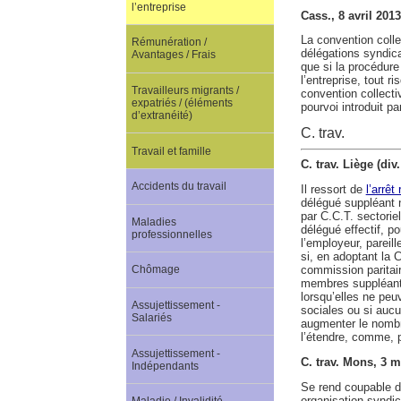
l’entreprise
Cass., 8 avril 201
La convention colle
Rémunération /
délégations syndica
Avantages / Frais
que si la procédure
l’entreprise, tout r
Travailleurs migrants /
convention collecti
expatriés / (éléments
pourvoi introduit par
d’extranéité)
C. trav.
Travail et famille
C. trav. Liège (di
Accidents du travail
Il ressort de
l’arrêt
délégué suppléant n
par C.C.T. sectorie
Maladies
délégué effectif, p
professionnelles
l’employeur, pareill
si, en adoptant la 
commission paritair
Chômage
membres suppléants,
lorsqu’elles ne peu
Assujettissement -
sociales ou si aucu
Salariés
augmenter le nombre
l’étendre, comme, 
Assujettissement -
C. trav. Mons, 3 
Indépendants
Se rend coupable d’
organisation syndic