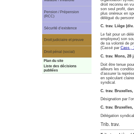
Maladie / Invalidité
droit reconnu en vu
son seul profit, da
Pension / Prépension
plus onéreux en spé
(RCC)
délégué du personne
C. trav. Liège (di
Sécurité d’existence
Le fait pour un dél
employeur) son sou
Droit judiciaire et preuve
de sa volonté de p
(Cassé par
Cass., 
Droit pénal (social)
C. trav. Mons, 28
Plan du site
Doit être tenue pou
Liste des décisions
ailleurs les conditi
publiées
d’assurer la représ
en spéculant claire
syndical.
C. trav. Bruxelles,
Désignation par l’o
C. trav. Bruxelles
Délégation syndica
Trib. trav.