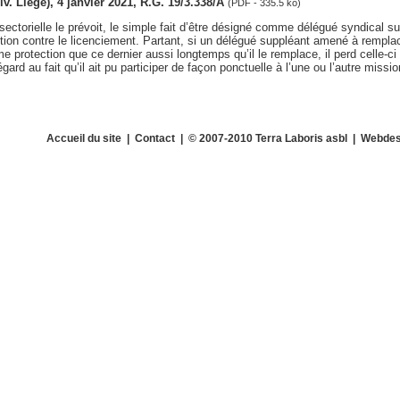
div. Liège), 4 janvier 2021, R.G. 19/3.338/A
(PDF - 335.5 ko)
sectorielle le prévoit, le simple fait d’être désigné comme délégué syndical su
tion contre le licenciement. Partant, si un délégué suppléant amené à remplac
e protection que ce dernier aussi longtemps qu’il le remplace, il perd celle-c
gard au fait qu’il ait pu participer de façon ponctuelle à l’une ou l’autre missio
Accueil du site
|
Contact
| © 2007-2010 Terra Laboris asbl | Webdes