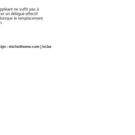
ppléant ne suffit pas à
er un délégué effectif
i lorsque le remplacement
n.
ign :
michelthome.com
|
isi.be