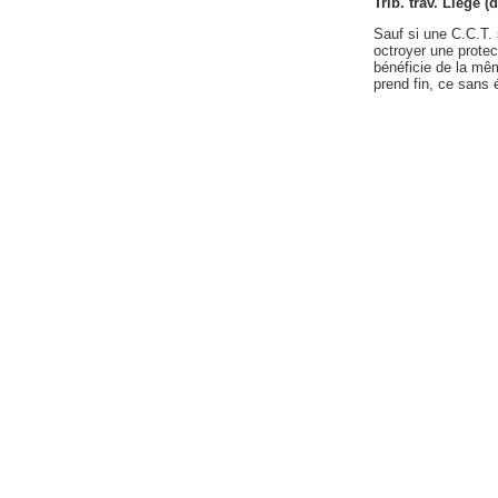
Trib. trav. Liège (
Sauf si une C.C.T. 
octroyer une protec
bénéficie de la mêm
prend fin, ce sans é