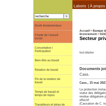
À propos de Terra Laboris
|
À propos 
Droits fondamentaux
Accueil
>
Banque d
licenciement
>
Délé
Charte de l’assuré
Secteur pri
social
Concertation /
Participation
tout déplier
Bien-être au travail
Documents join
Relation de travail
Cass.
Fin de la relation de
travail
Cass., 15 mai 202
La protection insta
Temps de travail et
statut des délégati
temps de repos
rendue obligatoire 
effectif.
(Cassation de C. tr
Travailleurs et aléas de