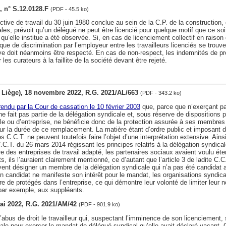
3, n° S.12.0128.F
(PDF - 45.5 ko)
ctive de travail du 30 juin 1980 conclue au sein de la C.P. de la construction,
les, prévoit qu’un délégué ne peut être licencié pour quelque motif que ce soi
 qu’elle institue a été observée. Si, en cas de licenciement collectif en raison
isque de discrimination par l’employeur entre les travailleurs licenciés se trouve 
ve doit néanmoins être respecté. En cas de non-respect, les indemnités de pr
 les curateurs à la faillite de la société devant être rejeté.
v. Liège), 18 novembre 2022, R.G. 2021/AL/663
(PDF - 343.2 ko)
 rendu par la Cour de cassation le 10 février 2003
que, parce que n’exerçant p
e fait pas partie de la délégation syndicale et, sous réserve de dispositions 
lle ou d’entreprise, ne bénéficie donc de la protection assurée à ses membres 
our la durée de ce remplacement. La matière étant d’ordre public et imposant 
es C.C.T. ne peuvent toutefois faire l’objet d’une interprétation extensive. Ains
C.C.T. du 26 mars 2014 régissant les principes relatifs à la délégation syndical
e des entreprises de travail adapté, les partenaires sociaux avaient voulu éte
 ils l’auraient clairement mentionné, ce d’autant que l’article 3 de ladite C.C.
vent désigner un membre de la délégation syndicale qui n’a pas été candidat 
n candidat ne manifeste son intérêt pour le mandat, les organisations syndic
 de protégés dans l’entreprise, ce qui démontre leur volonté de limiter leur 
par exemple, aux suppléants.
mai 2022, R.G. 2021/AM/42
(PDF - 901.9 ko)
abus de droit le travailleur qui, suspectant l’imminence de son licenciement, 
ale pour exercer le mandat de délégué syndical qu’elle avait déclaré vacant. C