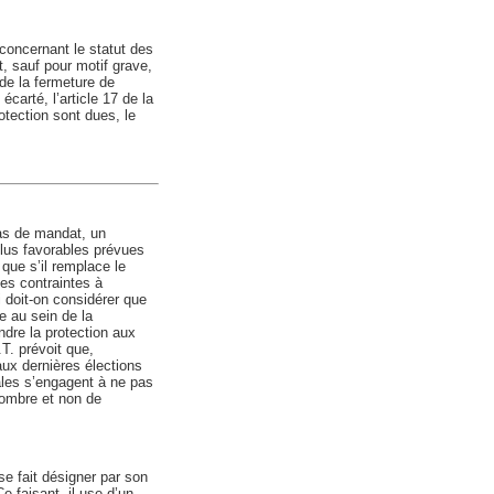
 concernant le statut des
t, sauf pour motif grave,
 de la fermeture de
écarté, l’article 17 de la
otection sont dues, le
as de mandat, un
plus favorables prévues
que s’il remplace le
des contraintes à
i doit-on considérer que
e au sein de la
ndre la protection aux
T. prévoit que,
aux dernières élections
ales s’engagent à ne pas
nombre et non de
se fait désigner par son
e faisant, il use d’un