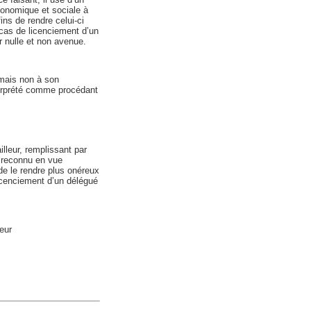
économique et sociale à
ins de rendre celui-ci
 cas de licenciement d’un
r nulle et non avenue.
(mais non à son
terprété comme procédant
illeur, remplissant par
t reconnu en vue
 de le rendre plus onéreux
licenciement d’un délégué
eur