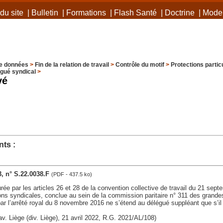
du site
|
Bulletin
|
Formations
|
Flash Santé
|
Doctrine
|
Mode 
e données
>
Fin de la relation de travail
>
Contrôle du motif
>
Protections particu
gué syndical
>
vé
ts :
3, n° S.22.0038.F
(PDF - 437.5 ko)
urée par les articles 26 et 28 de la convention collective de travail du 21 sept
ons syndicales, conclue au sein de la commission paritaire n° 311 des grandes
par l’arrêté royal du 8 novembre 2016 ne s’étend au délégué suppléant que s’i
av. Liège (div. Liège), 21 avril 2022, R.G. 2021/AL/108)