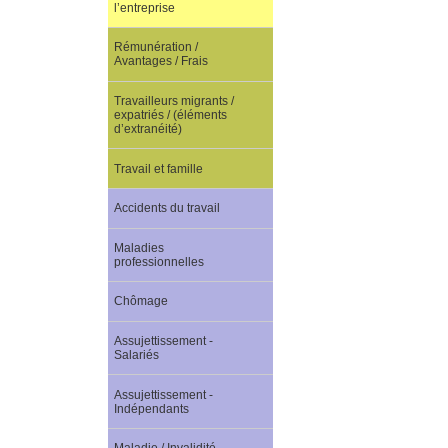
l’entreprise
Rémunération /
Avantages / Frais
Travailleurs migrants /
expatriés / (éléments
d’extranéité)
Travail et famille
Accidents du travail
Maladies
professionnelles
Chômage
Assujettissement -
Salariés
Assujettissement -
Indépendants