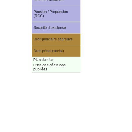
Maladie / Invalidité
Pension / Prépension
(RCC)
Sécurité d’existence
Droit judiciaire et preuve
Droit pénal (social)
Plan du site
Liste des décisions
publiées