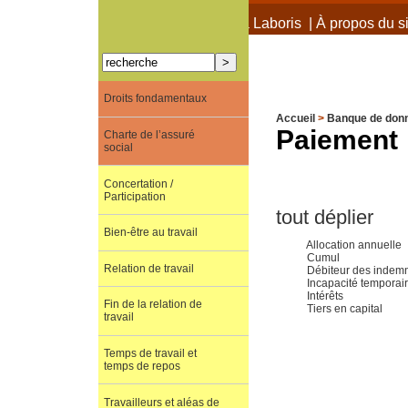
À propos de Terra Laboris
|
À propos du si
Droits fondamentaux
Accueil
>
Banque de don
Paiement
Charte de l’assuré
social
Concertation /
Participation
tout déplier
Bien-être au travail
Allocation annuelle
Cumul
Relation de travail
Débiteur des indemn
Incapacité temporair
Intérêts
Fin de la relation de
Tiers en capital
travail
Temps de travail et
temps de repos
Travailleurs et aléas de