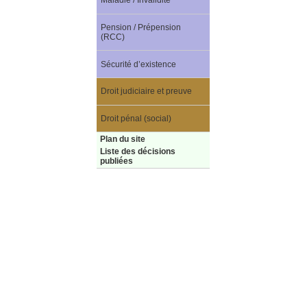
Maladie / Invalidité
Pension / Prépension
(RCC)
Sécurité d’existence
Droit judiciaire et preuve
Droit pénal (social)
Plan du site
Liste des décisions
publiées