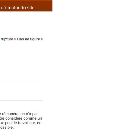
d’emploi du site
 rupture
>
Cas de figure
>
de rémunération n’a pas
 être considéré comme un
x pour le travailleur, en
possible.