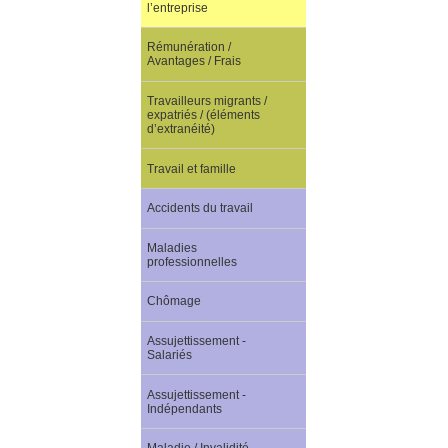
l’entreprise
Rémunération /
Avantages / Frais
Travailleurs migrants /
expatriés / (éléments
d’extranéité)
Travail et famille
Accidents du travail
Maladies
professionnelles
Chômage
Assujettissement -
Salariés
Assujettissement -
Indépendants