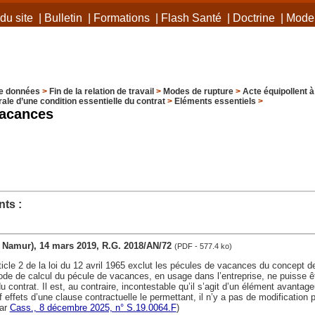
du site
|
Bulletin
|
Formations
|
Flash Santé
|
Doctrine
|
Mode 
e données
>
Fin de la relation de travail
>
Modes de rupture
>
Acte équipollent à
rale d’une condition essentielle du contrat
>
Eléments essentiels
>
vacances
ts :
v. Namur), 14 mars 2019, R.G. 2018/AN/72
(PDF - 577.4 ko)
article 2 de la loi du 12 avril 1965 exclut les pécules de vacances du concept 
mode de calcul du pécule de vacances, en usage dans l’entreprise, ne puisse
 contrat. Il est, au contraire, incontestable qu’il s’agit d’un élément avantageu
f effets d’une clause contractuelle le permettant, il n’y a pas de modification 
par
Cass., 8 décembre 2025, n° S.19.0064.F
)