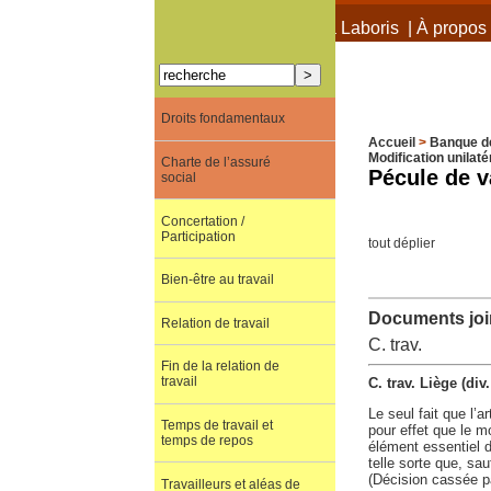
À propos de Terra Laboris
|
À propos 
Droits fondamentaux
Accueil
>
Banque d
Modification unilaté
Charte de l’assuré
Pécule de 
social
Concertation /
Participation
tout déplier
Bien-être au travail
Documents join
Relation de travail
C. trav.
Fin de la relation de
travail
C. trav. Liège (di
Le seul fait que l’
Temps de travail et
pour effet que le 
temps de repos
élément essentiel du
telle sorte que, sau
(Décision cassée 
Travailleurs et aléas de