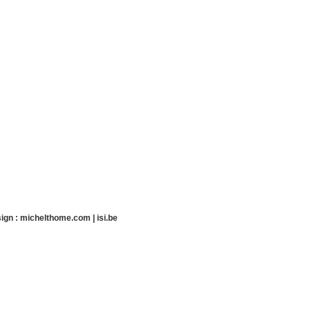
ign :
michelthome.com
|
isi.be