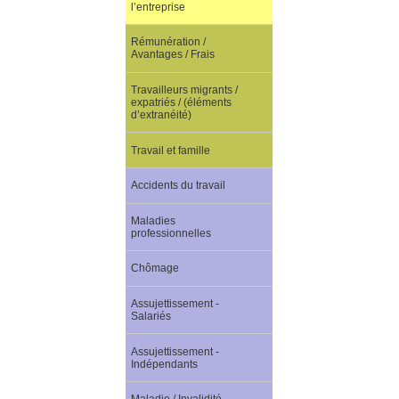
l’entreprise
Rémunération /
Avantages / Frais
Travailleurs migrants /
expatriés / (éléments
d’extranéité)
Travail et famille
Accidents du travail
Maladies
professionnelles
Chômage
Assujettissement -
Salariés
Assujettissement -
Indépendants