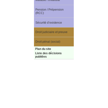
Maladie / Invalidité
Pension / Prépension
(RCC)
Sécurité d’existence
Droit judiciaire et preuve
Droit pénal (social)
Plan du site
Liste des décisions
publiées