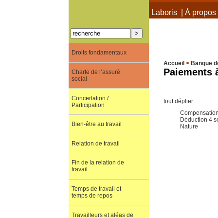
À propos de Terra Laboris
|
À propos 
Droits fondamentaux
Accueil
>
Banque d
Paiements à
Charte de l’assuré
social
Concertation /
tout déplier
Participation
Compensatio
Déduction 4 
Bien-être au travail
Nature
Relation de travail
Fin de la relation de
travail
Temps de travail et
temps de repos
Travailleurs et aléas de