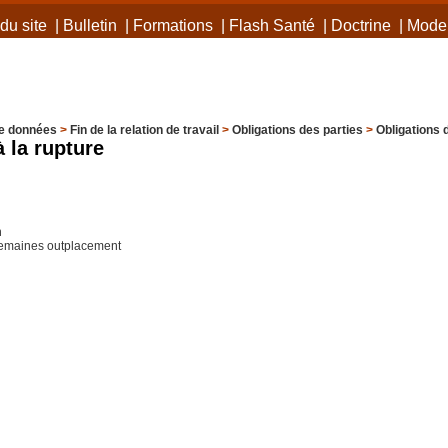
du site
|
Bulletin
|
Formations
|
Flash Santé
|
Doctrine
|
Mode 
e données
>
Fin de la relation de travail
>
Obligations des parties
>
Obligations 
 la rupture
n
semaines outplacement