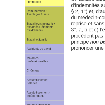
l’entreprise
d’indemnités su
§ 2, 1°) et, d’a
Rémunération /
Avantages / Frais
du médecin-con
reprise et sans
Travailleurs migrants /
expatriés / (éléments
3°, a, b et c) 
d’extranéité)
procèdent pas d
Travail et famille
principe
non bi
prononcer une 
Accidents du travail
Maladies
professionnelles
Chômage
Assujettissement -
Salariés
Assujettissement -
Indépendants