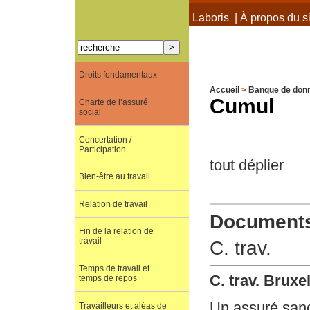
À propos de Terra Laboris
|
À propos du si
Droits fondamentaux
Accueil
>
Banque de don
Cumul
Charte de l’assuré
social
Concertation /
Participation
tout déplier
Bien-être au travail
Relation de travail
Documents 
Fin de la relation de
travail
C. trav.
Temps de travail et
C. trav. Brux
temps de repos
Un assuré sanct
Travailleurs et aléas de