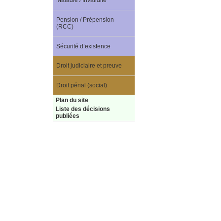
Maladie / Invalidité
Pension / Prépension
(RCC)
Sécurité d’existence
Droit judiciaire et preuve
Droit pénal (social)
Plan du site
Liste des décisions
publiées