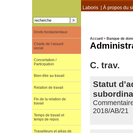
À propos de Terra Laboris
|
À propos du si
Droits fondamentaux
Accueil
>
Banque de don
Administra
Charte de l’assuré
social
Concertation /
C. trav.
Participation
Bien-être au travail
Statut d’a
Relation de travail
subordina
Fin de la relation de
Commentaire d
travail
2018/AB/21
Temps de travail et
temps de repos
Travailleurs et aléas de