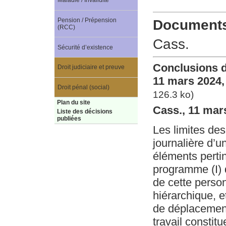
Maladie / Invalidité
Pension / Prépension
Documents 
(RCC)
Cass.
Sécurité d’existence
Conclusions d
Droit judiciaire et preuve
11 mars 2024,
Droit pénal (social)
126.3 ko)
Plan du site
Cass., 11 mar
Liste des décisions
publiées
Les limites de
journalière d’un
éléments pertin
programme (I) d
de cette person
hiérarchique, e
de déplacement 
travail consti