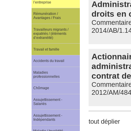
Administra
l’entreprise
droits en c
Rémunération /
Avantages / Frais
Commentaire d
2014/AB/1.1
Travailleurs migrants /
expatriés / (éléments
d’extranéité)
Travail et famille
Actionnai
Accidents du travail
administra
Maladies
contrat de
professionnelles
Commentaire 
Chômage
2012/AM/48
Assujettissement -
Salariés
Assujettissement -
Indépendants
tout déplier