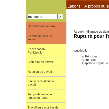
À propos de Terra Laboris
|
À propos du si
Droits fondamentaux
Accueil
>
Banque de don
Rupture pour f
Charte de l’assuré
social
Concertation /
tout déplier
Participation
a. Principes
Autres cas
Bien-être au travail
Inaptitude physique 
Relation de travail
Fin de la relation de
travail
Temps de travail et
temps de repos
Travailleurs et aléas de