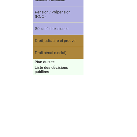
Maladie / Invalidité
Pension / Prépension
(RCC)
Sécurité d’existence
Droit judiciaire et preuve
Droit pénal (social)
Plan du site
Liste des décisions
publiées