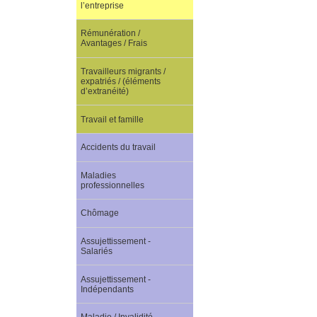
l’entreprise
Rémunération /
Avantages / Frais
Travailleurs migrants /
expatriés / (éléments
d’extranéité)
Travail et famille
Accidents du travail
Maladies
professionnelles
Chômage
Assujettissement -
Salariés
Assujettissement -
Indépendants