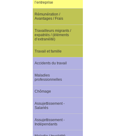
l’entreprise
Rémunération /
Avantages / Frais
Travailleurs migrants /
expatriés / (éléments
d’extranéité)
Travail et famille
Accidents du travail
Maladies
professionnelles
Chômage
Assujettissement -
Salariés
Assujettissement -
Indépendants