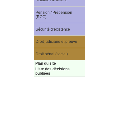
Maladie / Invalidité
Pension / Prépension
(RCC)
Sécurité d’existence
Droit judiciaire et preuve
Droit pénal (social)
Plan du site
Liste des décisions
publiées