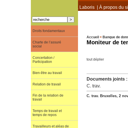
À propos de Terra Laboris
|
À propos du si
Droits fondamentaux
Accueil
>
Banque de don
Moniteur de ten
Charte de l’assuré
social
Concertation /
tout déplier
Participation
Bien-être au travail
Documents joints :
Relation de travail
C. trav.
Fin de la relation de
C. trav. Bruxelles, 2 n
travail
Temps de travail et
temps de repos
Travailleurs et aléas de