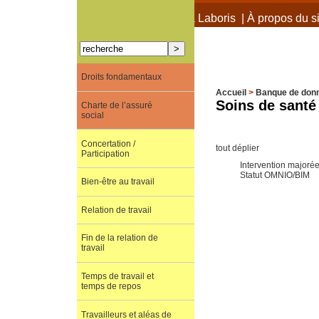
À propos de Terra Laboris
|
À propos du si
Droits fondamentaux
Accueil
>
Banque de don
Soins de santé
Charte de l’assuré
social
Concertation /
tout déplier
Participation
Intervention majoré
Statut OMNIO/BIM
Bien-être au travail
Relation de travail
Fin de la relation de
travail
Temps de travail et
temps de repos
Travailleurs et aléas de