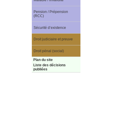
Maladie / Invalidité
Pension / Prépension
(RCC)
Sécurité d’existence
Droit judiciaire et preuve
Droit pénal (social)
Plan du site
Liste des décisions
publiées