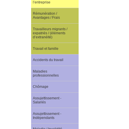
l’entreprise
Rémunération /
Avantages / Frais
Travailleurs migrants /
expatriés / (éléments
d’extranéité)
Travail et famille
Accidents du travail
Maladies
professionnelles
Chômage
Assujettissement -
Salariés
Assujettissement -
Indépendants