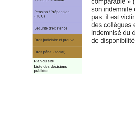
comparable » (ar
Maladie / Invalidité
son indemnité d
Pension / Prépension
pas, il est vic
(RCC)
des collègues e
Sécurité d’existence
indemnisé du d
de disponibilit
Droit judiciaire et preuve
Droit pénal (social)
Plan du site
Liste des décisions
publiées