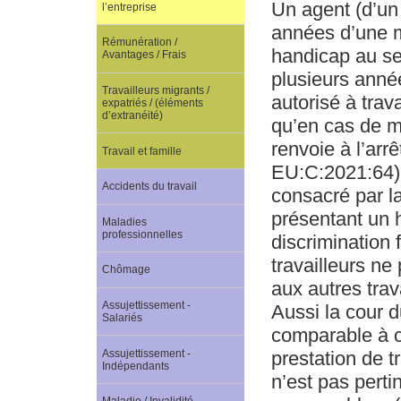
Un agent (d’un
l’entreprise
années d’une m
Rémunération /
handicap au sen
Avantages / Frais
plusieurs année
Travailleurs migrants /
autorisé à trava
expatriés / (éléments
d’extranéité)
qu’en cas de mi
renvoie à l’arr
Travail et famille
EU:C:2021:64), 
Accidents du travail
consacré par la
présentant un h
Maladies
professionnelles
discrimination 
travailleurs n
Chômage
aux autres trav
Assujettissement -
Aussi la cour du
Salariés
comparable à ce
Assujettissement -
prestation de tr
Indépendants
n’est pas perti