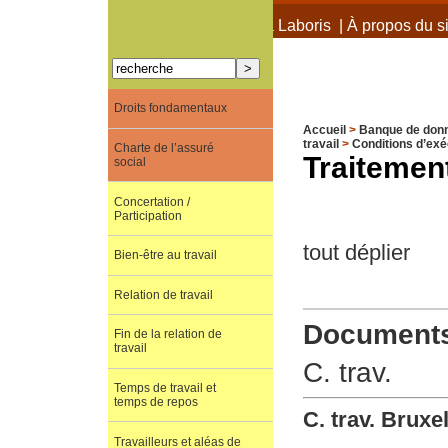
À propos de Terra Laboris
|
À propos du si
Droits fondamentaux
Accueil
>
Banque de don
travail
>
Conditions d’exéc
Charte de l’assuré
Traitement
social
Concertation /
Participation
tout déplier
Bien-être au travail
Relation de travail
Documents 
Fin de la relation de
travail
C. trav.
Temps de travail et
temps de repos
C. trav. Bruxe
Travailleurs et aléas de