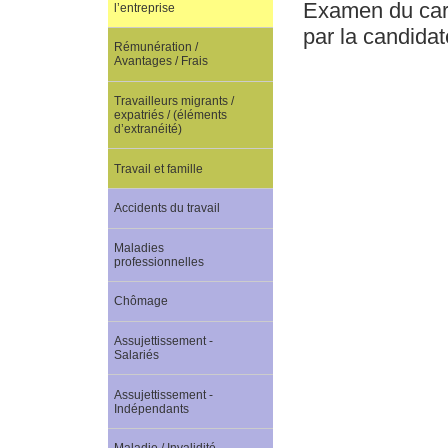
Examen du cara
l’entreprise
par la candidat
Rémunération /
Avantages / Frais
Travailleurs migrants /
expatriés / (éléments
d’extranéité)
Travail et famille
Accidents du travail
Maladies
professionnelles
Chômage
Assujettissement -
Salariés
Assujettissement -
Indépendants