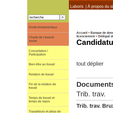
À propos de Terra Laboris
|
À propos du si
Droits fondamentaux
Accueil
>
Banque de don
licenciement
>
Délégué du
Charte de l’assuré
Candidatu
social
Concertation /
Participation
tout déplier
Bien-être au travail
Relation de travail
Documents 
Fin de la relation de
travail
Trib. trav.
Temps de travail et
temps de repos
Trib. trav. Br
Travailleurs et aléas de