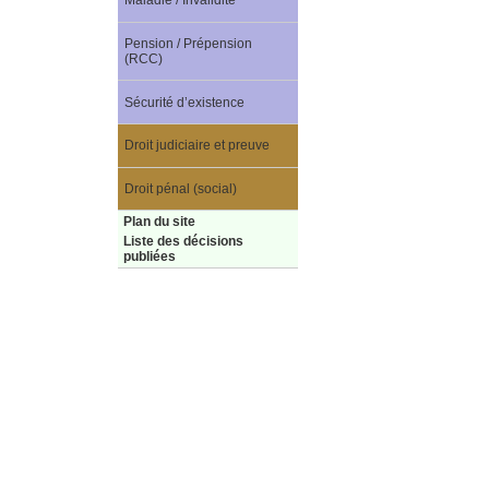
Maladie / Invalidité
Pension / Prépension
(RCC)
Sécurité d’existence
Droit judiciaire et preuve
Droit pénal (social)
Plan du site
Liste des décisions
publiées