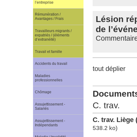
l’entreprise
Rémunération /
Lésion ré
Avantages / Frais
de l’évén
Travailleurs migrants /
expatriés / (éléments
Commentaire 
d’extranéité)
Travail et famille
Accidents du travail
tout déplier
Maladies
professionnelles
Documents 
Chômage
C. trav.
Assujettissement -
Salariés
C. trav. Liège
Assujettissement -
Indépendants
538.2 ko)