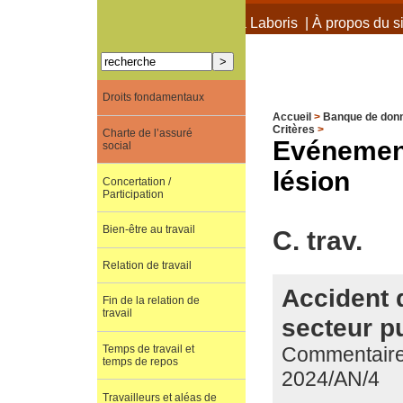
À propos de Terra Laboris
|
À propos du si
Droits fondamentaux
Accueil
>
Banque de don
Critères
>
Charte de l’assuré
Evénement
social
lésion
Concertation /
Participation
Bien-être au travail
C. trav.
Relation de travail
Accident 
Fin de la relation de
travail
secteur pu
Commentaire 
Temps de travail et
temps de repos
2024/AN/4
Travailleurs et aléas de