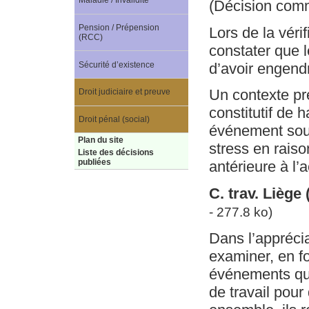
Maladie / Invalidité
(Décision com
Pension / Prépension
Lors de la véri
(RCC)
constater que l
Sécurité d’existence
d’avoir engendr
Un contexte pr
Droit judiciaire et preuve
constitutif de 
Droit pénal (social)
événement souda
Plan du site
stress en raiso
Liste des décisions
publiées
antérieure à l’
C. trav. Lièg
- 277.8 ko)
Dans l’apprécia
examiner, en f
événements qui
de travail pour