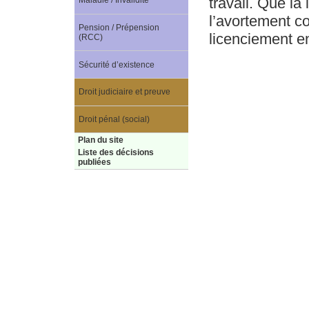
travail. Que la
Maladie / Invalidité
l’avortement co
Pension / Prépension
licenciement en
(RCC)
Sécurité d’existence
Droit judiciaire et preuve
Droit pénal (social)
Plan du site
Liste des décisions
publiées