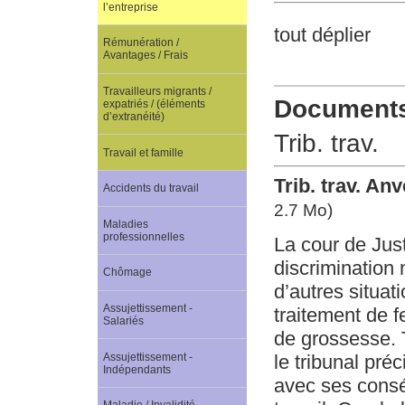
l’entreprise
tout déplier
Rémunération /
Avantages / Frais
Travailleurs migrants /
Documents 
expatriés / (éléments
d’extranéité)
Trib. trav.
Travail et famille
Trib. trav. An
Accidents du travail
2.7 Mo)
Maladies
professionnelles
La cour de Jus
discrimination 
Chômage
d’autres situat
Assujettissement -
traitement de f
Salariés
de grossesse. T
Assujettissement -
le tribunal pr
Indépendants
avec ses consé