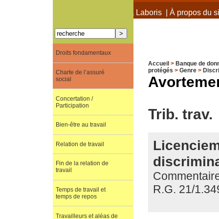
À propos de Terra Laboris
|
À propos du si
Droits fondamentaux
Accueil
>
Banque de don
protégés
>
Genre
>
Discr
Charte de l’assuré
Avorteme
social
Concertation /
Participation
Trib. trav.
Bien-être au travail
Licenciem
Relation de travail
discrimina
Fin de la relation de
travail
Commentaire d
R.G. 21/1.34
Temps de travail et
temps de repos
Travailleurs et aléas de