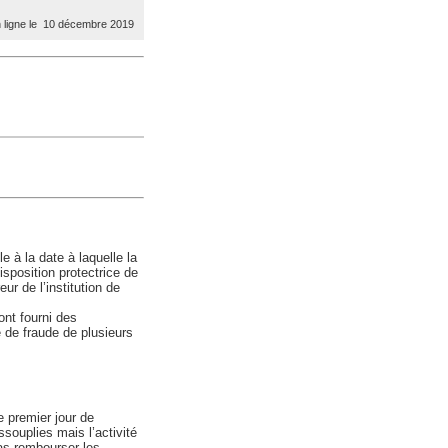
 ligne le 10 décembre 2019
 à la date à laquelle la
disposition protectrice de
ur de l’institution de
ont fourni des
 de fraude de plusieurs
 premier jour de
assouplies mais l’activité
as rembourser les