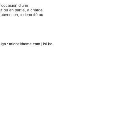
l’occasion d’une
t ou en partie, à charge
 subvention, indemnité ou
ign :
michelthome.com
|
isi.be