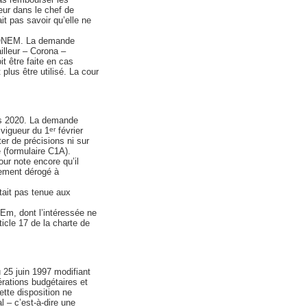
reur dans le chef de
t pas savoir qu’elle ne
 l’ONEM. La demande
illeur – Corona –
t être faite en cas
plus être utilisé. La cour
ars 2020. La demande
 vigueur du 1
février
er
er de précisions ni sur
e (formulaire C1A).
our note encore qu’il
alement dérogé à
était pas tenue aux
NEm, dont l’intéressée ne
icle 17 de la charte de
du 25 juin 1997 modifiant
dérations budgétaires et
ette disposition ne
 – c’est-à-dire une