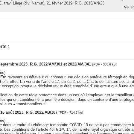
 trav. Liège (div. Namur), 21 février 2019, R.G. 2015/AN/23
Mis en
ts :
 septembre 2023, R.G. 2022/AM/301 et 2022/AM/341
(PDF - 385.6 ko)
ée)
Em revoyant en défaveur du chômeur une décision antérieure rétroagit en règle
 pris effet. En vertu de l’article 17, alinéa 2, de la Charte de l’assuré social, 
ait exception lorsque la décision revue était entachée d’une erreur due à une erre
lication de cette règle protectrice dans un cas où l’employeur et le travailleur 
tes qui ont conditionné la première décision, dans un contexte d’une stratégie
lleurs « transfrontaliers ».
, 16 août 2023, R.G. 2022/AB/387
(PDF - 714.7 ko)
ée)
ire dans le cadre du chômage temporaire COVID–19 ne peut pas commencer le
 Les conditions de l’article 48, § 1
, 1°, de l’arrêté royal organique ont été 
er
cée avant le chômage. La cour considère cependant que l’intéressée ne doit p