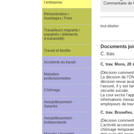
l’entreprise
Commentaire de C.
Rémunération /
Avantages / Frais
tout déplier
Travailleurs migrants /
expatriés / (éléments
d’extranéité)
Documents join
Travail et famille
C. trav.
Accidents du travail
C. trav. Mons, 28
(Décision comment
Maladies
La décision de l’ON
professionnelles
décision revue avait
l’assuré, il y est f
Chômage
sécurité sociale.
La cour exclut l’app
informations inexac
Assujettissement -
employeurs de travai
Salariés
C. trav. Bruxelles
Assujettissement -
(Décision comment
Indépendants
L’activité accesso
chômage temporaire.
doit avoir été exer