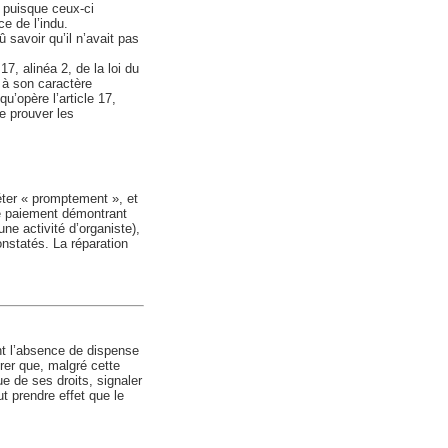
 » puisque ceux-ci
e de l’indu.
dû savoir qu’il n’avait pas
17, alinéa 2, de la loi du
d à son caractère
u’opère l’article 17,
de prouver les
éter « promptement », et
de paiement démontrant
ne activité d’organiste),
nstatés. La réparation
nt l’absence de dispense
rer que, malgré cette
ue de ses droits, signaler
t prendre effet que le