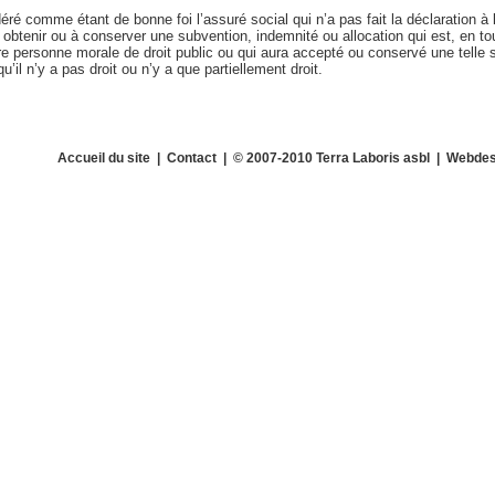
éré comme étant de bonne foi l’assuré social qui n’a pas fait la déclaration à 
btenir ou à conserver une subvention, indemnité ou allocation qui est, en tou
tre personne morale de droit public ou qui aura accepté ou conservé une telle
u’il n’y a pas droit ou n’y a que partiellement droit.
Accueil du site
|
Contact
| © 2007-2010 Terra Laboris asbl | Webdes