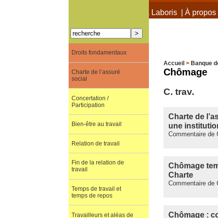
À propos de Terra Laboris
|
À propos 
Droits fondamentaux
Accueil
>
Banque d
Chômage
Charte de l’assuré
social
C. trav.
Concertation /
Participation
Charte de l’a
Bien-être au travail
une institutio
Commentaire de C
Relation de travail
Fin de la relation de
Chômage tempo
travail
Charte
Commentaire de C
Temps de travail et
temps de repos
Chômage : con
Travailleurs et aléas de