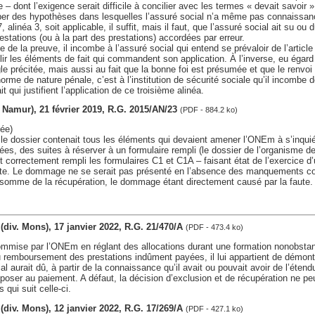
re – dont l’exigence serait difficile à concilier avec les termes « devait savoir
ber des hypothèses dans lesquelles l’assuré social n’a même pas connaissanc
, alinéa 3, soit applicable, il suffit, mais il faut, que l’assuré social ait su ou 
estations (ou à la part des prestations) accordées par erreur.
 de la preuve, il incombe à l’assuré social qui entend se prévaloir de l’article 
blir les éléments de fait qui commandent son application. À l’inverse, eu égar
le précitée, mais aussi au fait que la bonne foi est présumée et que le renvoi q
orme de nature pénale, c’est à l’institution de sécurité sociale qu’il incombe 
t qui justifient l’application de ce troisième alinéa.
v. Namur), 21 février 2019, R.G. 2015/AN/23
(PDF - 884.2 ko)
ée)
le dossier contenait tous les éléments qui devaient amener l’ONEm à s’inqui
ées, des suites à réserver à un formulaire rempli (le dossier de l’organisme 
t correctement rempli les formulaires C1 et C1A – faisant état de l’exercice d’u
este. Le dommage ne se serait pas présenté en l’absence des manquements co
a somme de la récupération, le dommage étant directement causé par la faute.
t (div. Mons), 17 janvier 2022, R.G. 21/470/A
(PDF - 473.4 ko)
commise par l’ONEm en réglant des allocations durant une formation nonobsta
 remboursement des prestations indûment payées, il lui appartient de démont
ial aurait dû, à partir de la connaissance qu’il avait ou pouvait avoir de l’étend
pposer au paiement. A défaut, la décision d’exclusion et de récupération ne peu
 qui suit celle-ci.
t (div. Mons), 12 janvier 2022, R.G. 17/269/A
(PDF - 427.1 ko)