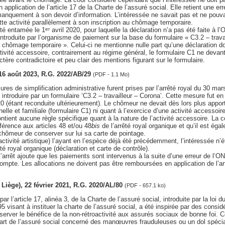
n application de l’article 17 de la Charte de l’assuré social. Elle retient une er
nquement à son devoir d’information. L’intéressée ne savait pas et ne pouvai
te activité parallèlement à son inscription au chômage temporaire.
vité entamée le 1
avril 2020, pour laquelle la déclaration n’a pas été faite à
er
 introduite par l’organisme de paiement sur la base du formulaire « C3.2 – trava
chômage temporaire ». Celui-ci ne mentionne nulle part qu’une déclaration doi
tivité accessoire, contrairement au régime général, le formulaire C1 ne devant 
tère contradictoire et peu clair des mentions figurant sur le formulaire.
 16 août 2023, R.G. 2022/AB/29
(PDF - 1.1 Mo)
es de simplification administrative furent prises par l’arrêté royal du 30 m
à introduire par un formulaire ‘C3.2 – travailleur – Corona’. Cette mesure fut en
0 (étant reconduite ultérieurement). Le chômeur ne devait dès lors plus apport
elle et familiale (formulaire C1) ni quant à l’exercice d’une activité accessoir
ntient aucune règle spécifique quant à la nature de l’activité accessoire. La c
éférence aux articles 48 et/ou 48
bis
de l’arrêté royal organique et qu’il est ég
e chômeur de conserver sur lui sa carte de pointage.
activité artistique) l’ayant en l’espèce déjà été précédemment, l’intéressée n’
êté royal organique (déclaration et carte de contrôle).
rrêt ajoute que les paiements sont intervenus à la suite d’une erreur de l’O
ompte. Les allocations ne doivent pas être remboursées en application de l’art
. Liège), 22 février 2021, R.G. 2020/AL/80
(PDF - 657.1 ko)
ar l’article 17, alinéa 3, de la Charte de l’assuré social, introduite par la loi 
995 visant à instituer la charte de l’assuré social, a été inspirée par des consi
éserver le bénéfice de la non-rétroactivité aux assurés sociaux de bonne foi. C
part de l’assuré social concerné des manœuvres frauduleuses ou un dol spécial