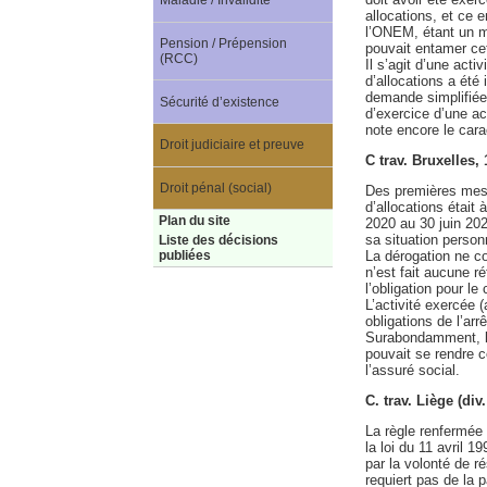
Maladie / Invalidité
allocations, et ce e
l’ONEM, étant un ma
Pension / Prépension
pouvait entamer cet
(RCC)
Il s’agit d’une acti
d’allocations a été
demande simplifiée 
Sécurité d’existence
d’exercice d’une ac
note encore le carac
Droit judiciaire et preuve
C trav. Bruxelles,
Droit pénal (social)
Des premières mesur
d’allocations était 
Plan du site
2020 au 30 juin 202
sa situation personn
Liste des décisions
La dérogation ne co
publiées
n’est fait aucune r
l’obligation pour l
L’activité exercée (
obligations de l’arr
Surabondamment, l’a
pouvait se rendre c
l’assuré social.
C. trav. Liège (div
La règle renfermée p
la loi du 11 avril 1
par la volonté de r
requiert pas de la 