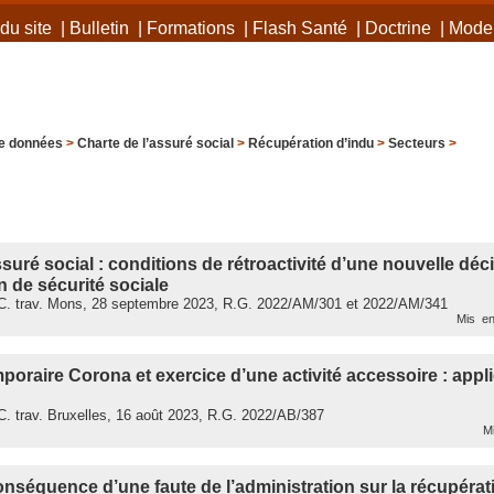
du site
|
Bulletin
|
Formations
|
Flash Santé
|
Doctrine
|
Mode 
e données
>
Charte de l’assuré social
>
Récupération d’indu
>
Secteurs
>
ssuré social : conditions de rétroactivité d’une nouvelle déc
n de sécurité sociale
. trav. Mons, 28 septembre 2023, R.G. 2022/AM/301 et 2022/AM/341
Mis en
raire Corona et exercice d’une activité accessoire : appli
. trav. Bruxelles, 16 août 2023, R.G. 2022/AB/387
Mi
séquence d’une faute de l’administration sur la récupérati