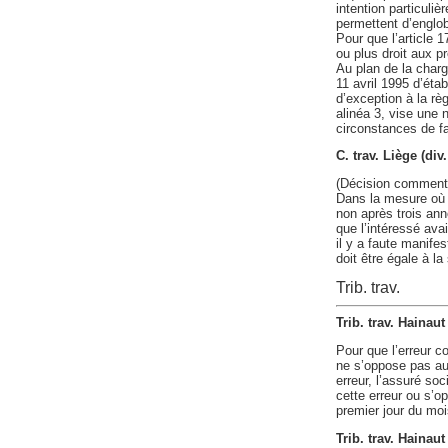
intention particuliè
permettent d’englo
Pour que l’article 17
ou plus droit aux pr
Au plan de la charge
11 avril 1995 d’éta
d’exception à la règ
alinéa 3, vise une n
circonstances de fai
C. trav. Liège (di
(Décision comment
Dans la mesure où 
non après trois ann
que l’intéressé avai
il y a faute manif
doit être égale à l
Trib. trav.
Trib. trav. Hainau
Pour que l’erreur 
ne s’oppose pas au
erreur, l’assuré soc
cette erreur ou s’o
premier jour du mois
Trib. trav. Hainau