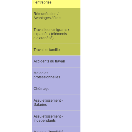
l’entreprise
Rémunération /
Avantages / Frais
Travailleurs migrants /
expatriés / (éléments
d’extranéité)
Travail et famille
Accidents du travail
Maladies
professionnelles
Chômage
Assujettissement -
Salariés
Assujettissement -
Indépendants