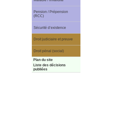
Maladie / Invalidité
Pension / Prépension
(RCC)
Sécurité d’existence
Droit judiciaire et preuve
Droit pénal (social)
Plan du site
Liste des décisions
publiées