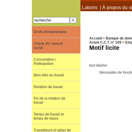
À propos de Terra Laboris
|
À propos du si
Droits fondamentaux
Accueil
>
Banque de don
Avant C.C.T. n° 109
>
Emp
Charte de l’assuré
Motif licite
social
Concertation /
Participation
tout déplier
Nécessités de fonct
Bien-être au travail
Relation de travail
Fin de la relation de
travail
Temps de travail et
temps de repos
Travailleurs et aléas de