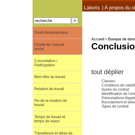
À propos de Terra Laboris
|
À propos du si
Droits fondamentaux
Accueil
>
Banque de don
Conclusi
Charte de l’assuré
social
Concertation /
Participation
tout déplier
Bien-être au travail
Clauses
Conditions de validi
Relation de travail
Durée du contrat
Identification de l’
Présomptions légal
Fin de la relation de
Recrutement et séle
travail
Types de contrat
Temps de travail et
temps de repos
Travailleurs et aléas de