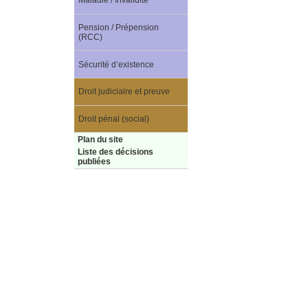
Maladie / Invalidité
Pension / Prépension
(RCC)
Sécurité d’existence
Droit judiciaire et preuve
Droit pénal (social)
Plan du site
Liste des décisions
publiées