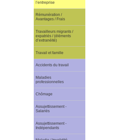
l’entreprise
Rémunération /
Avantages / Frais
Travailleurs migrants /
expatriés / (éléments
d’extranéité)
Travail et famille
Accidents du travail
Maladies
professionnelles
Chômage
Assujettissement -
Salariés
Assujettissement -
Indépendants