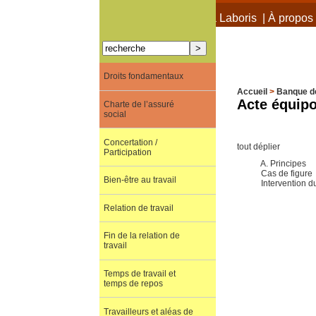
À propos de Terra Laboris
|
À propos 
Droits fondamentaux
Accueil
>
Banque d
Acte équipo
Charte de l’assuré
social
Concertation /
tout déplier
Participation
A. Principes
Cas de figure
Bien-être au travail
Intervention d
Relation de travail
Fin de la relation de
travail
Temps de travail et
temps de repos
Travailleurs et aléas de