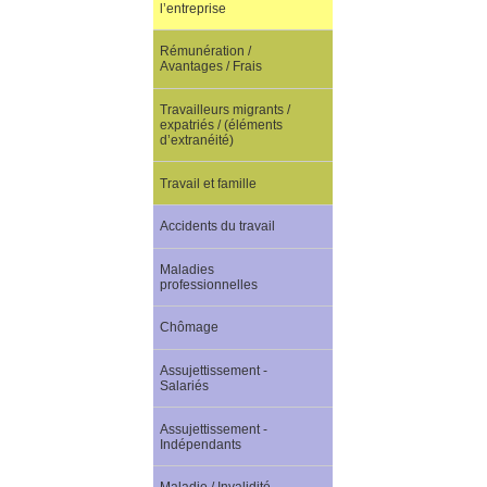
l’entreprise
Rémunération /
Avantages / Frais
Travailleurs migrants /
expatriés / (éléments
d’extranéité)
Travail et famille
Accidents du travail
Maladies
professionnelles
Chômage
Assujettissement -
Salariés
Assujettissement -
Indépendants