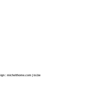
ign :
michelthome.com
|
isi.be