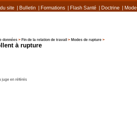
du site
|
Bulletin
|
Formations
|
Flash Santé
|
Doctrine
|
Mode 
e données
>
Fin de la relation de travail
>
Modes de rupture
>
llent à rupture
u juge en référés