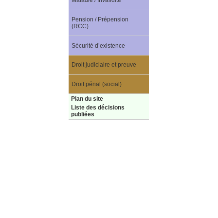
Maladie / Invalidité
Pension / Prépension
(RCC)
Sécurité d’existence
Droit judiciaire et preuve
Droit pénal (social)
Plan du site
Liste des décisions
publiées