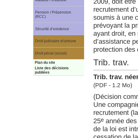
2009, doit être
Maladie / Invalidité
recrutement d’
Pension / Prépension
soumis à une co
(RCC)
prévoyant la p
Sécurité d’existence
ayant droit, en
d’assistance pe
Droit judiciaire et preuve
protection des d
Droit pénal (social)
Trib. trav.
Plan du site
Liste des décisions
publiées
Trib. trav. né
(PDF - 1.2 Mo)
(Décision com
Une compagnie
recrutement (la
e
25
année des c
de la loi est i
cessation de la