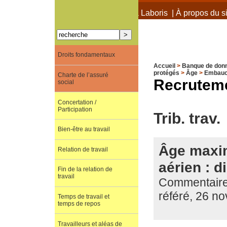
À propos de Terra Laboris
|
À propos du si
Droits fondamentaux
Accueil
>
Banque de don
protégés
>
Âge
>
Embau
Charte de l’assuré
Recrutemen
social
Concertation /
Participation
Trib. trav.
Bien-être au travail
Âge maxim
Relation de travail
aérien : d
Fin de la relation de
travail
Commentaire 
référé, 26 n
Temps de travail et
temps de repos
Travailleurs et aléas de