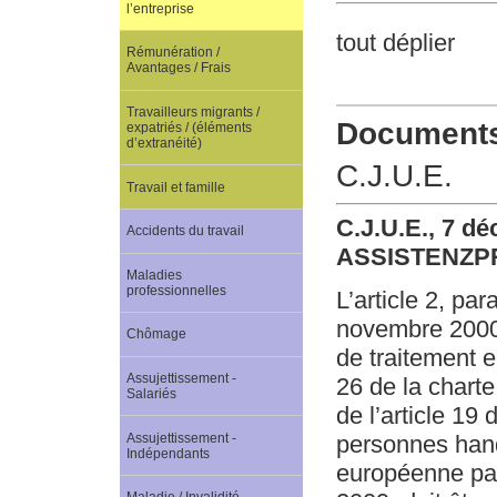
l’entreprise
tout déplier
Rémunération /
Avantages / Frais
Travailleurs migrants /
Documents 
expatriés / (éléments
d’extranéité)
C.J.U.E.
Travail et famille
C.J.U.E., 7 dé
Accidents du travail
ASSISTENZPR
Maladies
professionnelles
L’article 2, pa
novembre 2000, 
Chômage
de traitement en
Assujettissement -
26 de la chart
Salariés
de l’article 19
Assujettissement -
personnes hand
Indépendants
européenne par