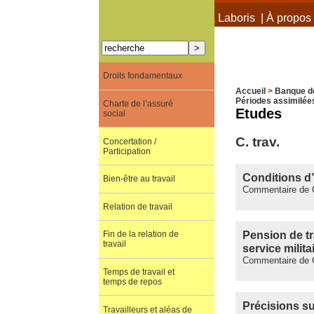
À propos de Terra Laboris
|
À propos 
Droits fondamentaux
Accueil
>
Banque d
Périodes assimilée
Charte de l’assuré
Etudes
social
C. trav.
Concertation /
Participation
Conditions d’
Bien-être au travail
Commentaire de C
Relation de travail
Pension de tr
Fin de la relation de
travail
service milita
Commentaire de C
Temps de travail et
temps de repos
Précisions su
Travailleurs et aléas de