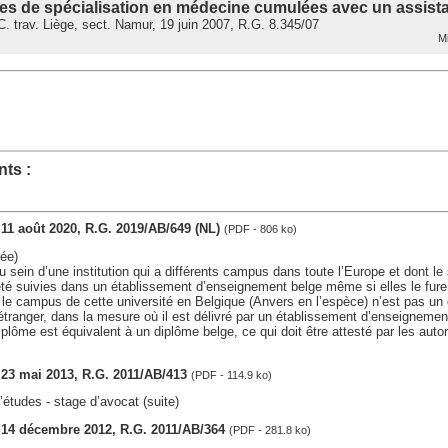
udes de spécialisation en médecine cumulées avec un assist
 trav. Liège, sect. Namur, 19 juin 2007, R.G. 8.345/07
Mi
ts :
, 11 août 2020, R.G. 2019/AB/649 (NL)
(PDF - 806 ko)
ée)
u sein d’une institution qui a différents campus dans toute l’Europe et dont le
té suivies dans un établissement d’enseignement belge même si elles le fure
 le campus de cette université en Belgique (Anvers en l’espèce) n’est pas un
étranger, dans la mesure où il est délivré par un établissement d’enseignement 
diplôme est équivalent à un diplôme belge, ce qui doit être attesté par les auto
, 23 mai 2013, R.G. 2011/AB/413
(PDF - 114.9 ko)
’études - stage d’avocat (suite)
s, 14 décembre 2012, R.G. 2011/AB/364
(PDF - 281.8 ko)