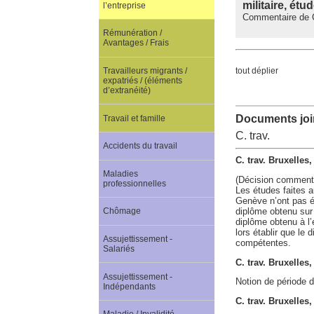
militaire, ét
l’entreprise
Commentaire de C.
Rémunération /
Avantages / Frais
tout déplier
Travailleurs migrants /
expatriés / (éléments
d’extranéité)
Documents join
Travail et famille
C. trav.
Accidents du travail
C. trav. Bruxelles
Maladies
(Décision comment
professionnelles
Les études faites a
Genève n’ont pas é
diplôme obtenu sur
Chômage
diplôme obtenu à l’
lors établir que le 
Assujettissement -
compétentes.
Salariés
C. trav. Bruxelles
Assujettissement -
Notion de période d
Indépendants
C. trav. Bruxelle