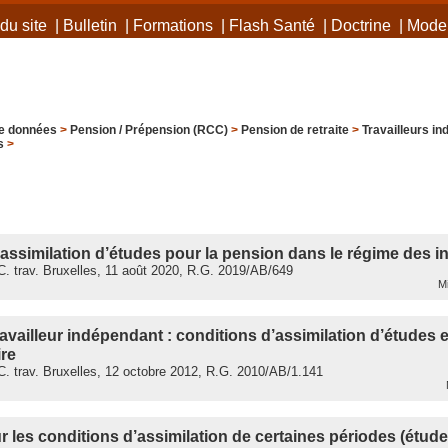
du site
|
Bulletin
|
Formations
|
Flash Santé
|
Doctrine
|
Mode 
e données
>
Pension / Prépension (RCC)
>
Pension de retraite
>
Travailleurs i
s
>
assimilation d’études pour la pension dans le régime des 
. trav. Bruxelles, 11 août 2020, R.G. 2019/AB/649
Mi
availleur indépendant : conditions d’assimilation d’études e
ire
. trav. Bruxelles, 12 octobre 2012, R.G. 2010/AB/1.141
M
r les conditions d’assimilation de certaines périodes (étude