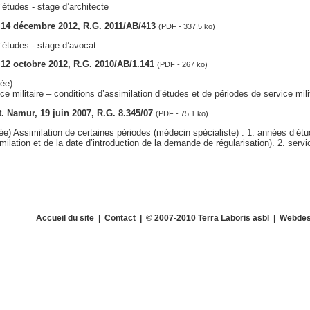
’études - stage d’architecte
s, 14 décembre 2012, R.G. 2011/AB/413
(PDF - 337.5 ko)
’études - stage d’avocat
, 12 octobre 2012, R.G. 2010/AB/1.141
(PDF - 267 ko)
ée)
e militaire – conditions d’assimilation d’études et de périodes de service mili
ct. Namur, 19 juin 2007, R.G. 8.345/07
(PDF - 75.1 ko)
e) Assimilation de certaines périodes (médecin spécialiste) : 1. années d’é
milation et de la date d’introduction de la demande de régularisation). 2. servic
Accueil du site
|
Contact
| © 2007-2010 Terra Laboris asbl | Webdes