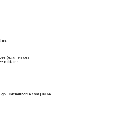
taire
tudes (examen des
e militaire
ign :
michelthome.com
|
isi.be