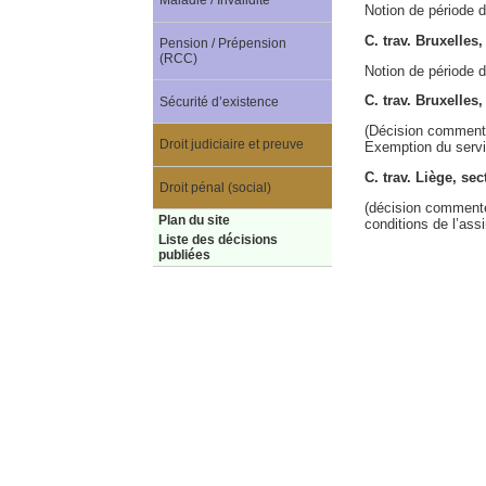
Maladie / Invalidité
Notion de période d
C. trav. Bruxelle
Pension / Prépension
(RCC)
Notion de période d
C. trav. Bruxelles
Sécurité d’existence
(Décision comment
Droit judiciaire et preuve
Exemption du servic
C. trav. Liège, se
Droit pénal (social)
(décision commenté
Plan du site
conditions de l’assi
Liste des décisions
publiées