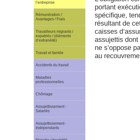
l’entreprise
portant exécuti
spécifique, ten
Rémunération /
Avantages / Frais
résultant de ce
caisses d’assur
Travailleurs migrants /
expatriés / (éléments
assujettis dont
d’extranéité)
ne s’oppose pa
Travail et famille
au recouvrement
Accidents du travail
Maladies
professionnelles
Chômage
Assujettissement -
Salariés
Assujettissement -
Indépendants