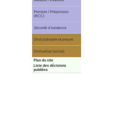
Maladie / Invalidité
Pension / Prépension
(RCC)
Sécurité d’existence
Droit judiciaire et preuve
Droit pénal (social)
Plan du site
Liste des décisions
publiées