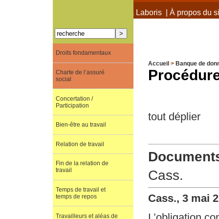
À propos de Terra Laboris
|
À propos du si
Droits fondamentaux
Accueil
>
Banque de don
Procédure 
Charte de l’assuré
social
Concertation /
Participation
tout déplier
Bien-être au travail
Relation de travail
Documents 
Fin de la relation de
travail
Cass.
Temps de travail et
Cass., 3 mai 
temps de repos
L’obligation co
Travailleurs et aléas de