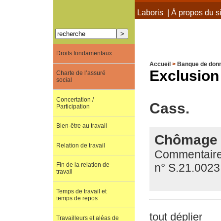
À propos de Terra Laboris
|
À propos du si
Droits fondamentaux
Accueil
>
Banque de don
Exclusion
Charte de l’assuré
social
Concertation /
Cass.
Participation
Bien-être au travail
Chômage :
Relation de travail
Commentaire 
n° S.21.0023
Fin de la relation de
travail
Temps de travail et
temps de repos
tout déplier
Travailleurs et aléas de