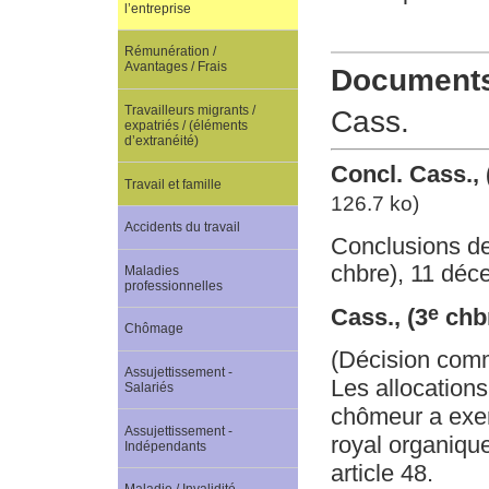
l’entreprise
Rémunération /
Avantages / Frais
Documents 
Travailleurs migrants /
Cass.
expatriés / (éléments
d’extranéité)
Concl. Cass., 
Travail et famille
126.7 ko)
Accidents du travail
Conclusions d
chbre), 11 déc
Maladies
professionnelles
e
Cass., (3
chbr
Chômage
(Décision com
Assujettissement -
Les allocation
Salariés
chômeur a exerc
Assujettissement -
royal organique
Indépendants
article 48.