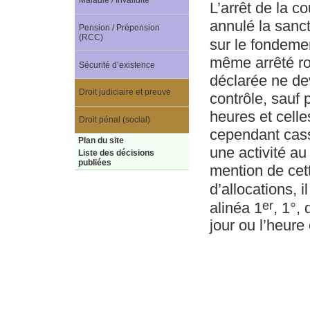
Maladie / Invalidité
L’arrêt de la c
annulé la sanct
Pension / Prépension
(RCC)
sur le fondemen
même arrêté ro
Sécurité d’existence
déclarée ne dev
Droit judiciaire et preuve
contrôle, sauf 
heures et celle
Droit pénal (social)
cependant cass
Plan du site
une activité au 
Liste des décisions
publiées
mention de cett
d’allocations, 
er
alinéa 1
, 1°,
jour ou l’heure 