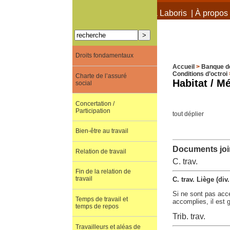
À propos de Terra Laboris
|
À propos 
Droits fondamentaux
Accueil
>
Banque d
Conditions d’octroi
Charte de l’assuré
Habitat / M
social
Concertation /
Participation
tout déplier
Bien-être au travail
Documents join
Relation de travail
C. trav.
Fin de la relation de
travail
C. trav. Liège (d
Si ne sont pas acce
Temps de travail et
accomplies, il est 
temps de repos
Trib. trav.
Travailleurs et aléas de