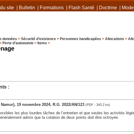
du site
|
Bulletin
|
Formations
|
Flash Santé
|
Doctrine
|
Mode 
e données
>
Sécurité d’existence
>
Personnes handicapées
>
Allocations
>
All
>
Perte d’autonomie
>
Items
>
énage
ts :
iv. Namur), 19 novembre 2024, R.G. 2022/AN/123
(PDF - 343.2 ko)
ssibles les plus lourdes tâches de l’entretien et que seules les activités lég
généralement admis que la cotation de deux points doit être octroyée.