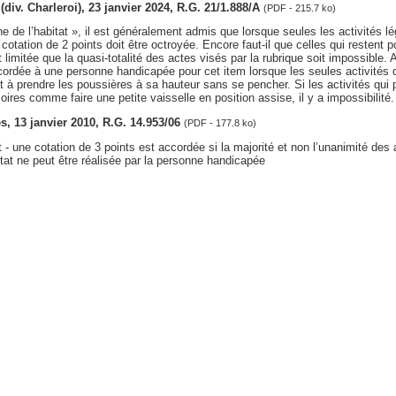
 (div. Charleroi), 23 janvier 2024, R.G. 21/1.888/A
(PDF - 215.7 ko)
ne de l’habitat », il est généralement admis que lorsque seules les activités 
 cotation de 2 points doit être octroyée. Encore faut-il que celles qui restent 
 limitée que la quasi-totalité des actes visés par la rubrique soit impossible. 
cordée à une personne handicapée pour cet item lorsque les seules activités q
nt à prendre les poussières à sa hauteur sans se pencher. Si les activités qui
oires comme faire une petite vaisselle en position assise, il y a impossibilité.
les, 13 janvier 2010, R.G. 14.953/06
(PDF - 177.8 ko)
t - une cotation de 3 points est accordée si la majorité et non l’unanimité des
bitat ne peut être réalisée par la personne handicapée