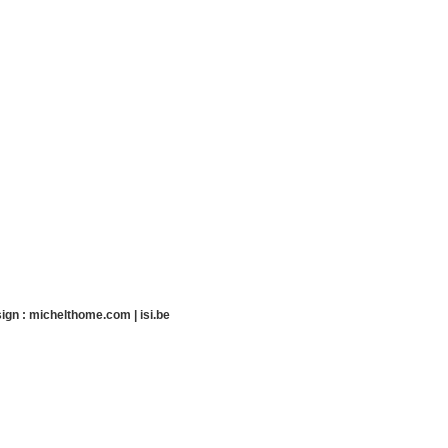
ign :
michelthome.com
|
isi.be