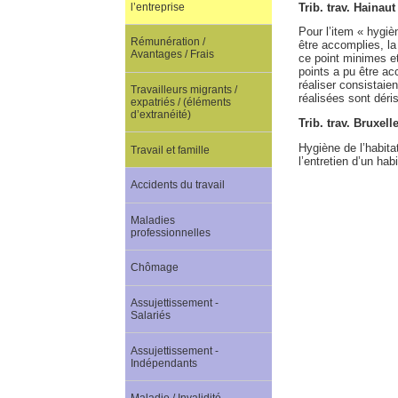
Trib. trav. Hainaut
l’entreprise
Pour l’item « hygiè
Rémunération /
être accomplies, la
Avantages / Frais
ce point minimes et
points a pu être ac
réaliser consistaie
Travailleurs migrants /
réalisées sont déris
expatriés / (éléments
d’extranéité)
Trib. trav. Bruxel
Hygiène de l’habita
Travail et famille
l’entretien d’un ha
Accidents du travail
Maladies
professionnelles
Chômage
Assujettissement -
Salariés
Assujettissement -
Indépendants