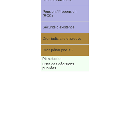
Maladie / Invalidité
Pension / Prépension
(RCC)
Sécurité d’existence
Droit judiciaire et preuve
Droit pénal (social)
Plan du site
Liste des décisions
publiées