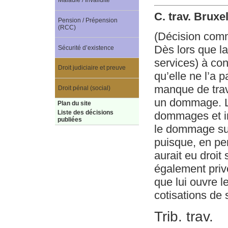
Maladie / Invalidité
C. trav. Bruxe
Pension / Prépension
(RCC)
(Décision com
Dès lors que la
Sécurité d’existence
services) à co
Droit judiciaire et preuve
qu’elle ne l’a
manque de trava
Droit pénal (social)
un dommage. L’
Plan du site
Liste des décisions
dommages et int
publiées
le dommage sub
puisque, en pe
aurait eu droit 
également priv
que lui ouvre 
cotisations de 
Trib. trav.