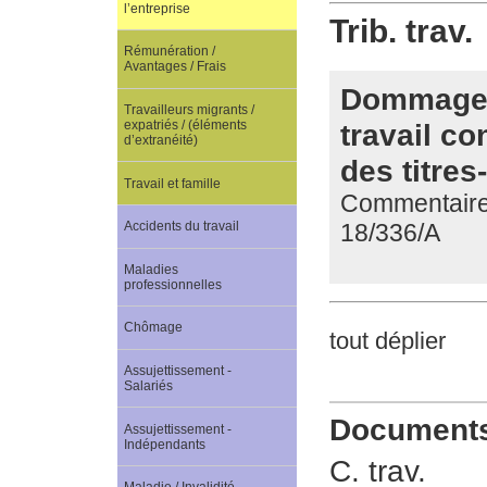
l’entreprise
Trib. trav.
Rémunération /
Avantages / Frais
Dommages 
Travailleurs migrants /
travail co
expatriés / (éléments
d’extranéité)
des titres
Travail et famille
Commentaire d
18/336/A
Accidents du travail
Maladies
professionnelles
Chômage
tout déplier
Assujettissement -
Salariés
Documents 
Assujettissement -
Indépendants
C. trav.