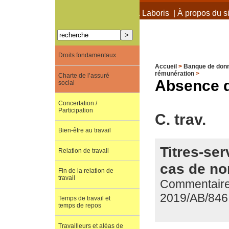
À propos de Terra Laboris
|
À propos du si
Droits fondamentaux
Accueil
>
Banque de don
rémunération
>
Charte de l’assuré
Absence d
social
Concertation /
Participation
C. trav.
Bien-être au travail
Titres-ser
Relation de travail
cas de non
Fin de la relation de
travail
Commentaire d
2019/AB/846
Temps de travail et
temps de repos
Travailleurs et aléas de