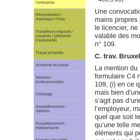
l’entreprise
Une convocation
Rémunération /
mains propres 
Avantages / Frais
le licencier, n
Travailleurs migrants /
valable des mot
expatriés / (éléments
d’extranéité)
n° 109.
Travail et famille
C. trav. Bruxe
Accidents du travail
La mention du «
formulaire C4 n
Maladies
professionnelles
109, (i) en ce 
mais bien d’un
Chômage
s’agit pas d’un
Assujettissement -
l’employeur, m
Salariés
quel que soit le
qu’une telle me
Assujettissement -
Indépendants
éléments qui pe