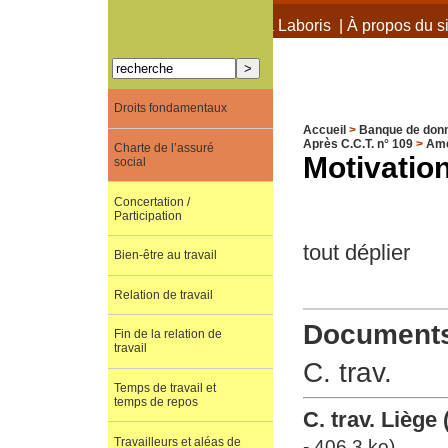
À propos de Terra Laboris
|
À propos du si
Droits fondamentaux
Accueil
>
Banque de don
Après C.C.T. n° 109
>
Ame
Charte de l’assuré
Motivatio
social
Concertation /
Participation
tout déplier
Bien-être au travail
Relation de travail
Documents 
Fin de la relation de
travail
C. trav.
Temps de travail et
temps de repos
C. trav. Lièg
Travailleurs et aléas de
- 406.3 ko)