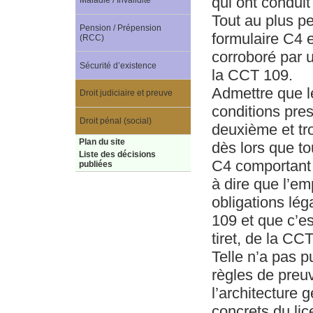
qui ont conduit
Maladie / Invalidité
Tout au plus p
Pension / Prépension
formulaire C4 e
(RCC)
corroboré par 
Sécurité d’existence
la CCT 109.
Admettre que l
Droit judiciaire et preuve
conditions pres
Droit pénal (social)
deuxième et tro
Plan du site
dès lors que to
Liste des décisions
C4 comportant 
publiées
à dire que l’e
obligations lég
109 et que c’es
tiret, de la CC
Telle n’a pas p
règles de preuv
l’architecture
concrets du li