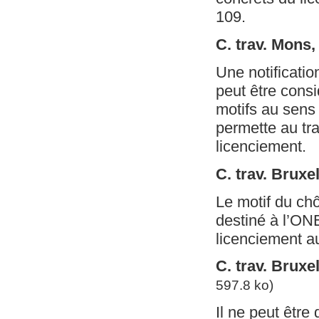
109.
C. trav. Mons
Une notificatio
peut être cons
motifs au sens 
permette au tra
licenciement.
C. trav. Bruxe
Le motif du ch
destiné à l’ON
licenciement au
C. trav. Bruxe
597.8 ko)
Il ne peut êtr