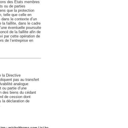
tions des États membres
ts ou de parties
sens que la protection
, telle que celle en
te dans le contexte d’un
a faillite, dans le cadre
’une éventuelle poursuite
ncé de la faillite afin de
ivi par cette opération de
s de l’entreprise en
e la Directive
pliquent pas au transfert
lvabilité analogue
t ou partie d’une
ion des biens du cédant
ord de cession dont
 la déclaration de
.
ign :
michelthome.com
|
isi.be