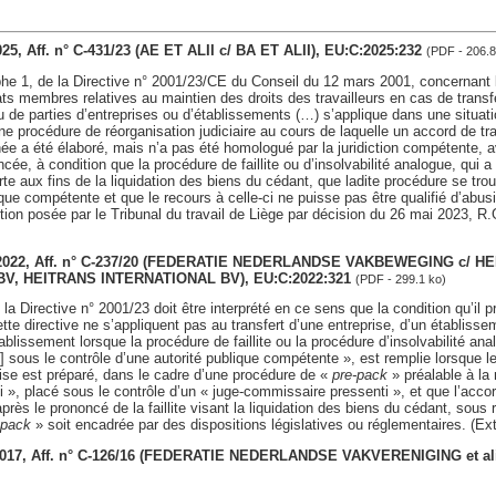
2025, Aff. n° C-431/23 (AE ET ALII c/ BA ET ALII), EU:C:2025:232
(PDF - 206.8
aphe 1, de la Directive n° 2001/23/CE du Conseil du 12 mars 2001, concernant
ats membres relatives au maintien des droits des travailleurs en cas de transfe
 de parties d’entreprises ou d’établissements (…) s’applique dans une situat
à une procédure de réorganisation judiciaire au cours de laquelle un accord de tra
née a été élaboré, mais n’a pas été homologué par la juridiction compétente, 
noncée, à condition que la procédure de faillite ou d’insolvabilité analogue, qui
te aux fins de la liquidation des biens du cédant, que ladite procédure se tro
ique compétente et que le recours à celle-ci ne puisse pas être qualifié d’abusi
ion posée par le Tribunal du travail de Liège par décision du 26 mai 2023, R.
ril 2022, Aff. n° C-237/20 (FEDERATIE NEDERLANDSE VAKBEWEGING c/
V, HEITRANS INTERNATIONAL BV), EU:C:2022:321
(PDF - 299.1 ko)
 la Directive n° 2001/23 doit être interprété en ce sens que la condition qu’il pr
ette directive ne s’appliquent pas au transfert d’une entreprise, d’un établisse
ablissement lorsque la procédure de faillite ou la procédure d’insolvabilité analo
] sous le contrôle d’une autorité publique compétente », est remplie lorsque le
rise est préparé, dans le cadre d’une procédure de «
pre-pack
» préalable à la m
i », placé sous le contrôle d’un « juge-commissaire pressenti », et que l’accor
près le prononcé de la faillite visant la liquidation des biens du cédant, sous 
-pack
» soit encadrée par des dispositions législatives ou réglementaires. (Extr
n 2017, Aff. n° C-126/16 (FEDERATIE NEDERLANDSE VAKVERENIGING et a