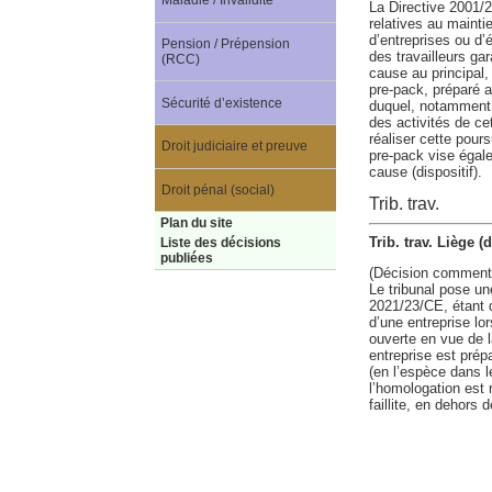
Maladie / Invalidité
La Directive 2001/
relatives au mainti
d’entreprises ou d’
Pension / Prépension
des travailleurs gar
(RCC)
cause au principal, 
pre-pack, préparé a
Sécurité d’existence
duquel, notamment, 
des activités de cet
réaliser cette pours
Droit judiciaire et preuve
pre-pack vise égale
cause (dispositif).
Droit pénal (social)
Trib. trav.
Plan du site
Trib. trav. Liège 
Liste des décisions
publiées
(Décision comment
Le tribunal pose une
2021/23/CE, étant de
d’une entreprise lor
ouverte en vue de l
entreprise est prép
(en l’espèce dans l
l’homologation est 
faillite, en dehors 