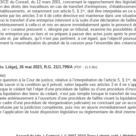
23/CE du Conseil, du 12 mars 2001, concernant le rapprochement des législa
en des droits des travailleurs en cas de transfert d’entreprises, d’établissemen
établissements, et notamment son article 5, § 1
, doit être interprétée en ce 
er
antie par les articles 3 et 4 de cette directive est maintenue dans une situation
où le transfert d’une entreprise intervient à la suite d’une déclaration de failli
ntérieurement à celle-ci et mis en œuvre immédiatement après le prononcé de l
un « curateur pressenti », désigné par un tribunal, examine les possibilités d
te entreprise par un tiers et se prépare à passer des actes juste après le prono
uite et, par ailleurs, qu’il n’est pas pertinent, à cet égard, que l’objectif poursu
ment la maximalisation du produit de la cession pour l’ensemble des créancier
(div. Liège), 26 mai 2023, R.G. 21/1.799/A
(PDF - 11.5 Mo)
ée)
 question à la Cour de justice, relative à l’interprétation de l’article 5, § 1
, d
er
 savoir si la condition qu’il prévoit, selon laquelle ses articles 3 et 4 ne s’ap
sque le cédant fait l’objet d’une procédure de faillite ou d’une procédure d’inso
a liquidation des biens du cédant, n’est pas remplie lorsque le transfert de tou
arée antérieurement à l’ouverture d’une procédure de faillite visant la liquidat
e cadre d’une procédure de réorganisation judiciaire) se concluant par un acc
refusée par la juridiction compétente, puis mis en œuvre immédiatement après
de l’application de toute disposition législative ou réglementaire de droit interne
Accueil du site
|
Contact
| © 2007-2010 Terra Laboris asbl | Webdes