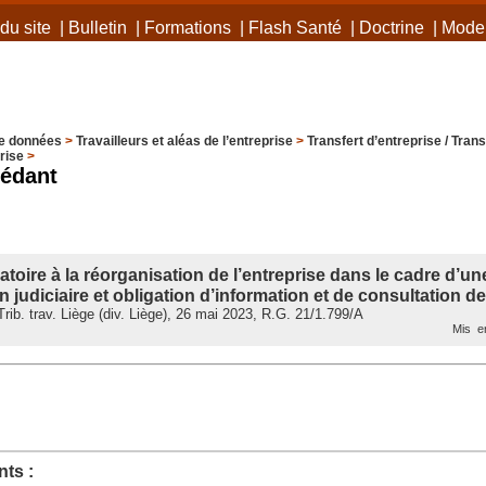
du site
|
Bulletin
|
Formations
|
Flash Santé
|
Doctrine
|
Mode 
e données
>
Travailleurs et aléas de l’entreprise
>
Transfert d’entreprise / Transf
rise
>
cédant
toire à la réorganisation de l’entreprise dans le cadre d’u
 judiciaire et obligation d’information et de consultation de
ib. trav. Liège (div. Liège), 26 mai 2023, R.G. 21/1.799/A
Mis en
ts :