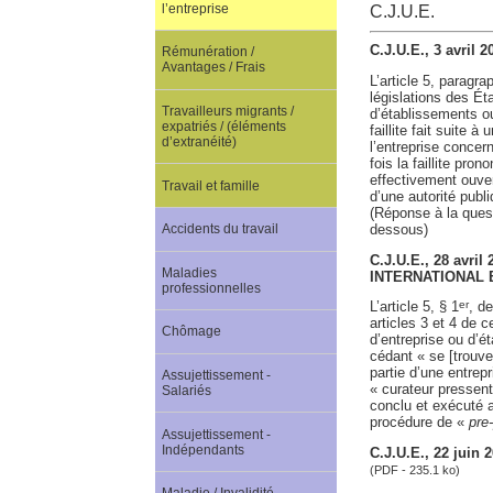
l’entreprise
C.J.U.E.
C.J.U.E., 3 avril 
Rémunération /
Avantages / Frais
L’article 5, paragr
législations des Ét
Travailleurs migrants /
d’établissements ou
expatriés / (éléments
faillite fait suite 
d’extranéité)
l’entreprise concer
fois la faillite pro
effectivement ouver
Travail et famille
d’une autorité publ
(Réponse à la quest
dessous)
Accidents du travail
C.J.U.E., 28 av
Maladies
INTERNATIONAL B
professionnelles
L’article 5, § 1
, de
er
articles 3 et 4 de c
Chômage
d’entreprise ou d’ét
cédant « se [trouve
partie d’une entrep
Assujettissement -
« curateur pressent
Salariés
conclu et exécuté a
procédure de «
pre
Assujettissement -
Indépendants
C.J.U.E., 22 jui
(PDF - 235.1 ko)