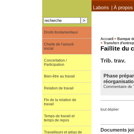
À propos de Terra Laboris
|
À propos 
Droits fondamentaux
Accueil
>
Banque d
>
Transfert d’entrep
Charte de l’assuré
Faillite du 
social
Trib. trav.
Concertation /
Participation
Phase prépara
Bien-être au travail
réorganisation
Commentaire de Tr
Relation de travail
Fin de la relation de
travail
tout déplier
Temps de travail et
temps de repos
Documents join
Travailleurs et aléas de