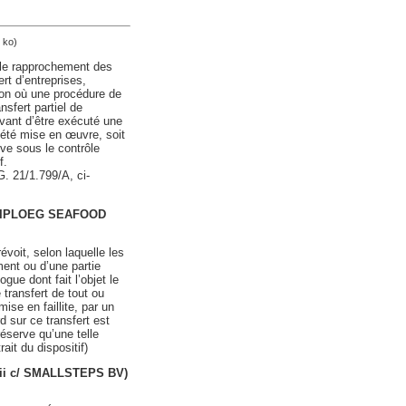
 ko)
 le rapprochement des
rt d’entreprises,
ion où une procédure de
nsfert partiel de
avant d’être exécuté une
 a été mise en œuvre, soit
uve sous le contrôle
f.
G. 21/1.799/A, ci-
 HEIPLOEG SEAFOOD
évoit, selon laquelle les
ment ou d’une partie
gue dont fait l’objet le
 transfert de tout ou
ise en faillite, par un
d sur ce transfert est
réserve qu’une telle
ait du dispositif)
lii c/ SMALLSTEPS BV)