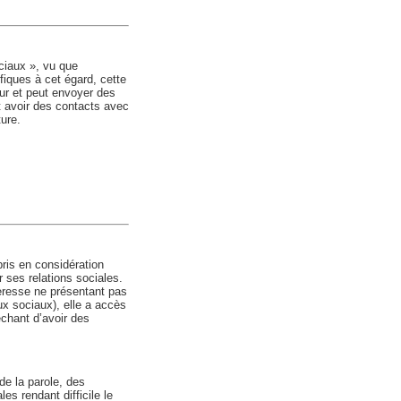
ociaux », vu que
ifiques à cet égard, cette
teur et peut envoyer des
t avoir des contacts avec
ture.
pris en considération
 ses relations sociales.
deresse ne présentant pas
aux sociaux), elle a accès
êchant d’avoir des
 de la parole, des
s rendant difficile le