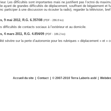
rieur. Les difficultés sont importantes mais ne justifient pas l’octroi du maxim
e ayant de grandes difficultés de déplacement, souffrant de bégaiement et fu
onc participer à une discussion ou écouter la radio), regarder la télévision, br
les, 9 mai 2012, R.G. 6.357/08
(PDF - 286.8 ko)
 difficultés de contacts sociaux à l’extérieur et au domicile.
les, 4 mars 2011, R.G. 4.854/09
(PDF - 186.2 ko)
dité sévère sur la perte d’autonomie pour les rubriques « déplacement » et « 
Accueil du site
|
Contact
| © 2007-2010 Terra Laboris asbl | Webdes