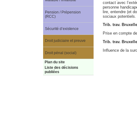
Maladie / Invalidité
contact avec l’exté
personne handicapé
lire, entendre (et d
Pension / Prépension
sociaux potentiels.
(RCC)
Trib. trav. Bruxel
Sécurité d’existence
Prise en compte des
Droit judiciaire et preuve
Trib. trav. Bruxel
Influence de la sur
Droit pénal (social)
Plan du site
Liste des décisions
publiées