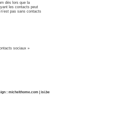
um dès lors que la
yant les contacts peut
ef n’est pas sans contacts
contacts sociaux »
ign :
michelthome.com
|
isi.be