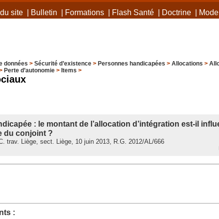
du site
|
Bulletin
|
Formations
|
Flash Santé
|
Doctrine
|
Mode 
e données
>
Sécurité d’existence
>
Personnes handicapées
>
Allocations
>
All
>
Perte d’autonomie
>
Items
>
ociaux
icapée : le montant de l’allocation d’intégration est-il influ
 du conjoint ?
 trav. Liège, sect. Liège, 10 juin 2013, R.G. 2012/AL/666
ts :