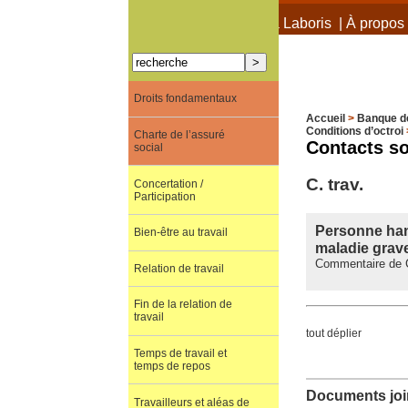
À propos de Terra Laboris
|
À propos 
Droits fondamentaux
Accueil
>
Banque d
Conditions d’octroi
Charte de l’assuré
Contacts s
social
C. trav.
Concertation /
Participation
Personne hand
Bien-être au travail
maladie grave
Commentaire de C.
Relation de travail
Fin de la relation de
travail
tout déplier
Temps de travail et
temps de repos
Documents join
Travailleurs et aléas de