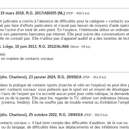
, 19 mars 2018, R.G. 2017/AB/655 (NL)
(PDF - 409.5 ko)
rt judiciaire a conclu à l’absence de difficultés pour la catégorie « contacts s
it pas faire d’efforts particuliers et n’avait pas besoin de moyens d’aide spéc
e l’octroi d’un total de zéro point. En l’espèce, l’intéressée utilise un ordina
ire ses paiements bancaires par internet. Elle peut suivre des conversations e
e ne connaît pas. Elle n’utilise pas d’appareil auditif et a des lunettes de lec
ct. Liège, 10 juin 2013, R.G. 2012/AL/666
(Word - 59 ko)
ée)
s en matière de contacts sociaux
 (div. Charleroi), 23 janvier 2024, R.G. 20/692/A
(PDF - 351.8 ko)
é dans la pratique de certains sports (marche et vélo en l’espèce) ne peut être 
item’ contacts sociaux’ sous prétexte que le sport est un moyen de développer
e l’avis de l’expert qui n’a accordé aucun point pour cette rubrique, la deman
ve ou de la parole. Elle peut lire, regarder la TV, utiliser son ordinateur (rése
 (cinéma, théâtre). Elle ne souffre pas de trouble mental ou d’inhibition l’emp
t (div. Charleroi), 25 octobre 2022, R.G. 19/843/A
(PDF - 350.5 ko)
ontacts sociaux », il faut tenir compte des difficultés d’audition, de la vue ou
u du langage, de difficultés liées aux déplacements et des inhibitions mentale