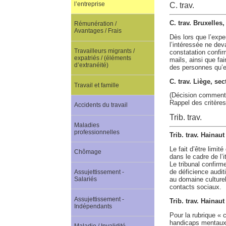
l’entreprise
C. trav.
C. trav. Bruxelles
Rémunération /
Avantages / Frais
Dès lors que l’expe
l’intéressée ne deva
Travailleurs migrants /
constatation confirm
expatriés / (éléments
mails, ainsi que fa
d’extranéité)
des personnes qu’ell
C. trav. Liège, se
Travail et famille
(Décision comment
Rappel des critère
Accidents du travail
Trib. trav.
Maladies
professionnelles
Trib. trav. Hainaut
Le fait d’être limit
Chômage
dans le cadre de l’
Le tribunal confirm
de déficience auditi
Assujettissement -
au domaine culturel
Salariés
contacts sociaux.
Assujettissement -
Trib. trav. Hainau
Indépendants
Pour la rubrique « c
handicaps mentaux o