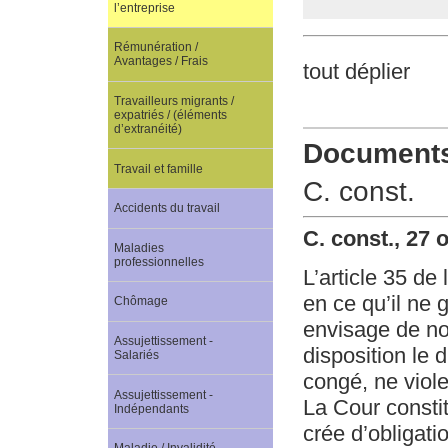
l’entreprise
Rémunération /
Avantages / Frais
tout déplier
Travailleurs migrants /
expatriés / (éléments
d’extranéité)
Documents 
Travail et famille
C. const.
Accidents du travail
C. const., 27 
Maladies
professionnelles
L’article 35 de 
en ce qu’il ne 
Chômage
envisage de not
Assujettissement -
disposition le 
Salariés
congé, ne viole 
Assujettissement -
La Cour constit
Indépendants
crée d’obligati