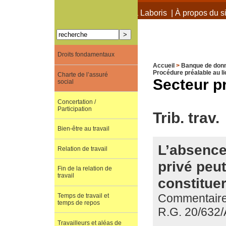
À propos de Terra Laboris
|
À propos du si
Droits fondamentaux
Accueil
>
Banque de don
Procédure préalable au l
Charte de l’assuré
Secteur p
social
Concertation /
Participation
Trib. trav.
Bien-être au travail
L’absence 
Relation de travail
privé peu
Fin de la relation de
travail
constitue
Commentaire d
Temps de travail et
temps de repos
R.G. 20/632/
Travailleurs et aléas de