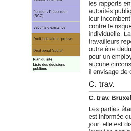
Maladie / Invalidité
les rapports en
autorités publi
Pension / Prépension
(RCC)
leur incombent
contre le risqu
Sécurité d’existence
individuelle. L
Droit judiciaire et preuve
travailleurs re
outre être dédu
Droit pénal (social)
pour un employ
Plan du site
aucune circons
Liste des décisions
publiées
il envisage de
C. trav.
C. trav. Bruxe
Les parties éta
est informée q
jour, elle est 