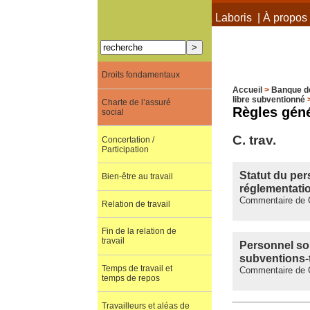
À propos de Terra Laboris
|
À propos 
Droits fondamentaux
Accueil
>
Banque d
libre subventionné
Charte de l’assuré
Règles gén
social
C. trav.
Concertation /
Participation
Statut du per
Bien-être au travail
réglementatio
Commentaire de C
Relation de travail
Fin de la relation de
travail
Personnel sou
subventions-
Temps de travail et
Commentaire de C
temps de repos
Travailleurs et aléas de