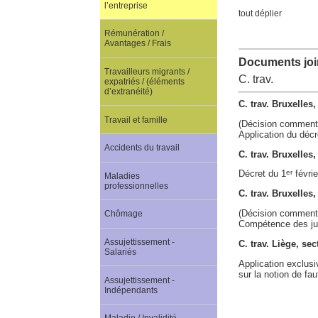
l’entreprise
tout déplier
Rémunération /
Avantages / Frais
Documents join
Travailleurs migrants /
C. trav.
expatriés / (éléments
d’extranéité)
C. trav. Bruxelles
Travail et famille
(Décision comment
Application du décr
Accidents du travail
C. trav. Bruxelles
Décret du 1
févrie
er
Maladies
professionnelles
C. trav. Bruxelle
(Décision comment
Chômage
Compétence des jur
Assujettissement -
C. trav. Liège, se
Salariés
Application exclusi
sur la notion de fa
Assujettissement -
Indépendants