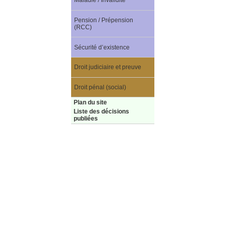
Maladie / Invalidité
Pension / Prépension
(RCC)
Sécurité d’existence
Droit judiciaire et preuve
Droit pénal (social)
Plan du site
Liste des décisions
publiées