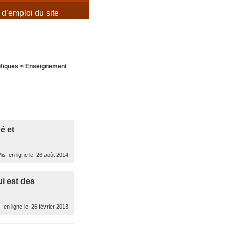
d’emploi du site
ifiques
>
Enseignement
é et
is en ligne le 26 août 2014
i est des
 en ligne le 26 février 2013