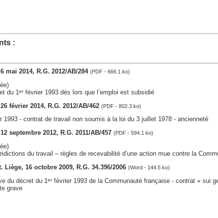
ts :
, 6 mai 2014, R.G. 2012/AB/284
(PDF - 666.1 ko)
ée)
et du 1
février 1993 dès lors que l’emploi est subsidié
er
, 26 février 2014, R.G. 2012/AB/462
(PDF - 802.3 ko)
r 1993 - contrat de travail non soumis à la loi du 3 juillet 1978 - ancienneté
s, 12 septembre 2012, R.G. 2011/AB/457
(PDF - 594.1 ko)
ée)
idictions du travail – règles de recevabilité d’une action mue contre la Com
ct. Liège, 16 octobre 2009, R.G. 34.396/2006
(Word - 144.5 ko)
ve du décret du 1
février 1993 de la Communauté française - contrat « sui g
er
ute grave