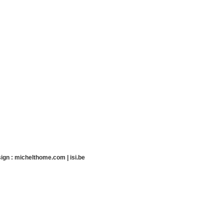
ign :
michelthome.com
|
isi.be