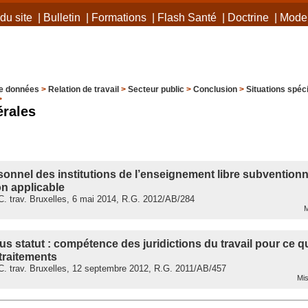
du site
|
Bulletin
|
Formations
|
Flash Santé
|
Doctrine
|
Mode 
e données
>
Relation de travail
>
Secteur public
>
Conclusion
>
Situations spéc
>
érales
sonnel des institutions de l’enseignement libre subventionn
n applicable
. trav. Bruxelles, 6 mai 2014, R.G. 2012/AB/284
M
s statut : compétence des juridictions du travail pour ce qu
traitements
. trav. Bruxelles, 12 septembre 2012, R.G. 2011/AB/457
Mis