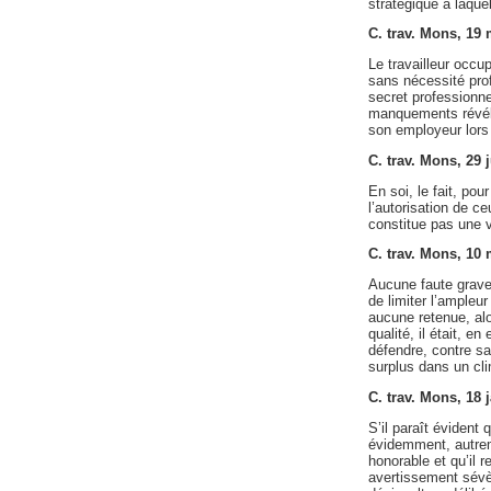
stratégique à laque
C. trav. Mons, 19
Le travailleur occup
sans nécessité profe
secret professionne
manquements révélé
son employeur lors 
C. trav. Mons, 29
En soi, le fait, po
l’autorisation de ce
constitue pas une v
C. trav. Mons, 10
Aucune faute grave 
de limiter l’ampleu
aucune retenue, alo
qualité, il était, e
défendre, contre sa
surplus dans un cli
C. trav. Mons, 18
S’il paraît évident
évidemment, autreme
honorable et qu’il
avertissement sévèr