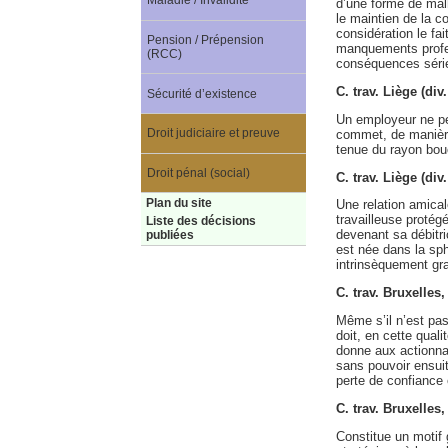
Maladie / Invalidité
d’une forme de malh
le maintien de la co
considération le fa
Pension / Prépension
manquements profes
(RCC)
conséquences série
C. trav. Liège (di
Sécurité d’existence
Un employeur ne pe
Droit judiciaire et preuve
commet, de manière
tenue du rayon bouc
Droit pénal (social)
C. trav. Liège (di
Plan du site
Une relation amical
travailleuse protég
Liste des décisions
devenant sa débitri
publiées
est née dans la sp
intrinsèquement grav
C. trav. Bruxelles
Même s’il n’est pas
doit, en cette quali
donne aux actionnai
sans pouvoir ensuit
perte de confiance e
C. trav. Bruxelles
Constitue un motif 