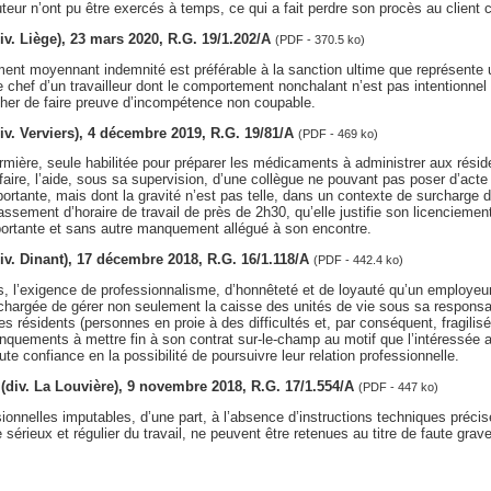
uteur n’ont pu être exercés à temps, ce qui a fait perdre son procès au client 
(div. Liège), 23 mars 2020, R.G. 19/1.202/A
(PDF - 370.5 ko)
ment moyennant indemnité est préférable à la sanction ultime que représente 
e chef d’un travailleur dont le comportement nonchalant n’est pas intentionnel 
cher de faire preuve d’incompétence non coupable.
(div. Verviers), 4 décembre 2019, R.G. 19/81/A
(PDF - 469 ko)
irmière, seule habilitée pour préparer les médicaments à administrer aux réside
faire, l’aide, sous sa supervision, d’une collègue ne pouvant pas poser d’acte 
ortante, mais dont la gravité n’est pas telle, dans un contexte de surcharge d
sement d’horaire de travail de près de 2h30, qu’elle justifie son licenciemen
ortante et sans autre manquement allégué à son encontre.
(div. Dinant), 17 décembre 2018, R.G. 16/1.118/A
(PDF - 442.4 ko)
 l’exigence de professionnalisme, d’honnêteté et de loyauté qu’un employeur 
chargée de gérer non seulement la caisse des unités de vie sous sa responsa
es résidents (personnes en proie à des difficultés et, par conséquent, fragilisé
nquements à mettre fin à son contrat sur-le-champ au motif que l’intéressée
ute confiance en la possibilité de poursuivre leur relation professionnelle.
t (div. La Louvière), 9 novembre 2018, R.G. 17/1.554/A
(PDF - 447 ko)
ionnelles imputables, d’une part, à l’absence d’instructions techniques précise
sérieux et régulier du travail, ne peuvent être retenues au titre de faute grave