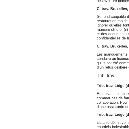
désinvolture délibé
C. trav. Bruxelle
Se rend coupable d
restauration rapide
ignorer qu’elles fon
manière stricte, (i
et des documents c
confidentielles de 
C. trav. Bruxelle
Les manquements ré
conduire au licencie
qu’ils ont été comm
d’un refus délibéré
Trib. trav.
Trib. trav. Liège (
En suivant les inst
commet pas de faut
collaboration. Pour
d’une assistante co
Trib. trav. Liège (
Ebranle définitivem
courriels indésira