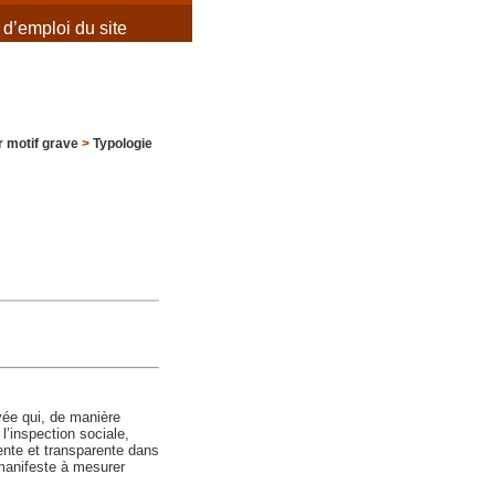
d’emploi du site
 motif grave
>
Typologie
yée qui, de manière
l’inspection sociale,
gente et transparente dans
 manifeste à mesurer