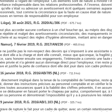
onnêteté à l’égard de l’employeur. Ces éléments sont de nature à minorer l’i
nfiance indispensable dans les relations professionnelles. A l’inverse, doivent
it qu’elle s’était vu adresser un avertissement écrit quelques semaines aupara
sionnels, tout comme la circonstance que la faute en cause était de nature 
uses en termes de responsabilité pour son employeur.
v. Liège), 30 août 2021, R.G. 2020/AL/306
(PDF - 675.7 ko)
ut plus accorder aucune confiance à un chef boucher qui, au mépris des disp
 répétée et malgré des avertissements circonstanciés, des manquements impo
herie et au respect des règles d’hygiène alimentaire, mettant ainsi en danger 
v. Namur), 7 février 2019, R.G. 2017/AN/230
(PDF - 465.8 ko)
e ne justifie pas le non-respect des devoirs qui s’imposent à une assistante s
ée dont elle a la charge et dont elle connaît, mieux que quiconque, la fragilité
ce, sans honorer ensuite ses engagements, l’intéressée a commis une faute dé
hère privée et n’a généré aucun dommage direct pour l’employeur, n’en reste 
e et justifie la perte de confiance dont elle doit jouir dans son cadre profess
, 16 janvier 2018, R.G. 2016/AB/785 (NL)
(PDF - 711.9 ko)
 directement impliqué dans la tenue de la comptabilité de l’entreprise, reste 
té, donner des instructions précises au personnel comptable et en vérifier le bo
res toutes assurances quant à la fiabilité des chiffres présentés, il en assume
e se dédouaner en faisant porter le chapeau par autrui, comportement qui, à lui 
n sa personne et démontrerait l’impossibilité qu’il y a à poursuivre les relati
, 9 janvier 2018, R.G. 2016/AB/1.103 (NL)
(PDF - 325.7 ko)
grave de rupture le fait pour un cadre de quitter, avec un certain retentisseme