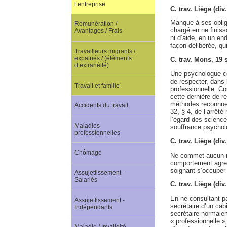
l’entreprise
C. trav. Liège (di
Manque à ses obliga
Rémunération /
chargé en ne finiss
Avantages / Frais
ni d’aide, en un end
façon délibérée, q
Travailleurs migrants /
expatriés / (éléments
C. trav. Mons, 19
d’extranéité)
Une psychologue c
de respecter, dans 
Travail et famille
professionnelle. Co
cette dernière de r
méthodes reconnues 
Accidents du travail
32, § 4, de l’arrêté
l’égard des science
Maladies
souffrance psychol
professionnelles
C. trav. Liège (di
Chômage
Ne commet aucun man
comportement agress
soignant s’occuper 
Assujettissement -
Salariés
C. trav. Liège (di
En ne consultant p
Assujettissement -
secrétaire d’un cab
Indépendants
secrétaire normalem
« professionnelle »