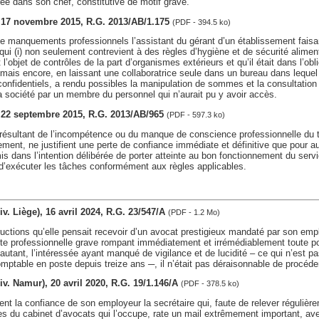
rée dans son chef, constitutive de motif grave.
s, 17 novembre 2015, R.G. 2013/AB/1.175
(PDF - 394.5 ko)
e manquements professionnels l’assistant du gérant d’un établissement faisan
 qui (i) non seulement contrevient à des règles d’hygiène et de sécurité aliment
t l’objet de contrôles de la part d’organismes extérieurs et qu’il était dans l’ob
i) mais encore, en laissant une collaboratrice seule dans un bureau dans lequel 
onfidentiels, a rendu possibles la manipulation de sommes et la consultatio
la société par un membre du personnel qui n’aurait pu y avoir accès.
s, 22 septembre 2015, R.G. 2013/AB/965
(PDF - 597.3 ko)
sultant de l’incompétence ou du manque de conscience professionnelle du tra
ment, ne justifient une perte de confiance immédiate et définitive que pour auta
is dans l’intention délibérée de porter atteinte au bon fonctionnement du servi
 d’exécuter les tâches conformément aux règles applicables.
div. Liège), 16 avril 2024, R.G. 23/547/A
(PDF - 1.2 Mo)
ructions qu’elle pensait recevoir d’un avocat prestigieux mandaté par son empl
e professionnelle grave rompant immédiatement et irrémédiablement toute pos
 autant, l’intéressée ayant manqué de vigilance et de lucidité – ce qui n’est p
mptable en poste depuis treize ans ─, il n’était pas déraisonnable de procéde
div. Namur), 20 avril 2020, R.G. 19/1.146/A
(PDF - 378.5 ko)
ent la confiance de son employeur la secrétaire qui, faute de relever régulièr
bles du cabinet d’avocats qui l’occupe, rate un mail extrêmement important, 