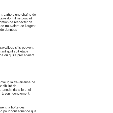
t partie d’une chaîne de
aire dont il ne pouvait
ligation de respecter de
se trouvaient de l’argent
n de données
vailleur, s’ils peuvent
nt qu’il soit établi
ce ou qu’ils procédaient
oyeur, la travailleuse ne
sibilité de
as anodin dans le chef
r à son licenciement.
ement la boîte des
avec pour conséquence que