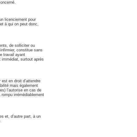
concerné.
un licenciement pour
et à qui on peut donc,
nts, de solliciter ou
infirmier, constitue sans
e travail ayant
t immédiat, surtout après
est en droit d’attendre
bilité mais également
es) l’autorise en cas de
 a rompu irrémédiablement
s et, d’autre part, à un
.