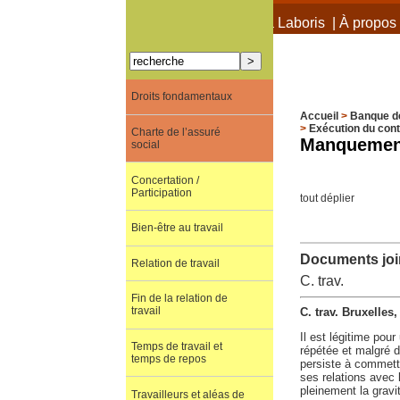
À propos de Terra Laboris
|
À propos 
Droits fondamentaux
Accueil
>
Banque d
>
Exécution du cont
Charte de l’assuré
Manquement
social
Concertation /
Participation
tout déplier
Bien-être au travail
Documents join
Relation de travail
C. trav.
Fin de la relation de
travail
C. trav. Bruxelles
Il est légitime pou
Temps de travail et
répétée et malgré d
temps de repos
persiste à commettr
ses relations avec 
pleinement la gravi
Travailleurs et aléas de