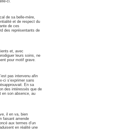
lle-ci.
ical de sa belle-mère,
ntialité et de respect du
vante de ces
rd des représentants de
ients et, avec
prodiguer leurs soins, ne
ment pour motif grave.
’est pas intervenu afin
x-ci s’exprimer sans
 désapprouvait. En sa
sion des intéressés que de
et en son absence, au
e, il en va, bien
 en faisant amende
noncé aux termes d’un
aduisent en réalité une