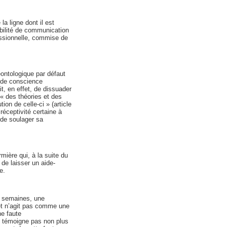
a ligne dont il est
bilité de communication
fessionnelle, commise de
ntologique par défaut
e de conscience
t, en effet, de dissuader
 « des théories et des
on de celle-ci » (article
réceptivité certaine à
 de soulager sa
ière qui, à la suite du
de laisser un aide-
e.
4 semaines, une
 et n’agit pas comme une
ne faute
ne témoigne pas non plus