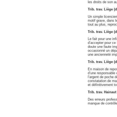
les droits de son a
Trib. trav. Liège 
Un simple licencie
motif grave, dans l
tout au plus, repro
Trib. trav. Liège 
Le fait pour une inf
d’accepter pour ce 
doute une faute imp
occasionné un dépas
une ancienneté imp
Trib. trav. Liège 
En maison de repos,
d’une responsable 
l’argent de poche d
constatation de ma
et définitivement to
Trib. trav. Hainau
Des erreurs profess
manque de contrôle 