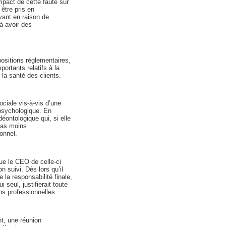
mpact de cette faute sur
 être pris en
vant en raison de
à avoir des
ositions réglementaires,
rtants relatifs à la
la santé des clients.
ociale vis-à-vis d’une
 psychologique. En
ontologique qui, si elle
pas moins
ionnel.
que le CEO de celle-ci
n suivi. Dès lors qu’il
 la responsabilité finale,
seul, justifierait toute
ons professionnelles.
nt, une réunion