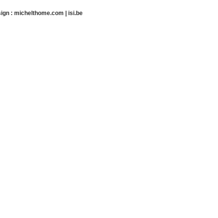
ign :
michelthome.com
|
isi.be