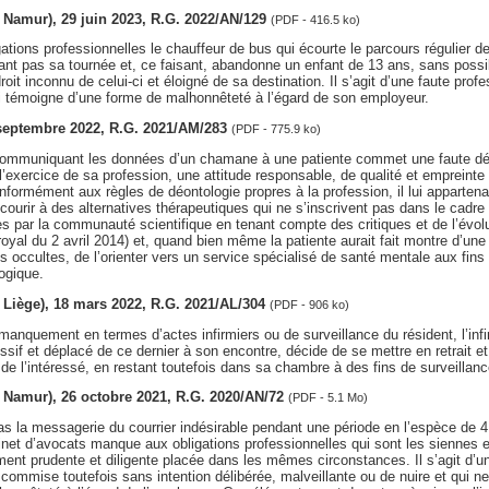
v. Namur), 29 juin 2023, R.G. 2022/AN/129
(PDF - 416.5 ko)
tions professionnelles le chauffeur de bus qui écourte le parcours régulier de l
ant pas sa tournée et, ce faisant, abandonne un enfant de 13 ans, sans possi
roit inconnu de celui-ci et éloigné de sa destination. Il s’agit d’une faute pro
ui témoigne d’une forme de malhonnêteté à l’égard de son employeur.
 septembre 2022, R.G. 2021/AM/283
(PDF - 775.9 ko)
ommuniquant les données d’un chamane à une patiente commet une faute déo
l’exercice de sa profession, une attitude responsable, de qualité et empreint
nformément aux règles de déontologie propres à la profession, il lui appartenai
ecourir à des alternatives thérapeutiques qui ne s’inscrivent pas dans le cadre
par la communauté scientifique en tenant compte des critiques et de l’évoluti
 royal du 2 avril 2014) et, quand bien même la patiente aurait fait montre d’une 
s occultes, de l’orienter vers un service spécialisé de santé mentale aux fins
ogique.
v. Liège), 18 mars 2022, R.G. 2021/AL/304
(PDF - 906 ko)
quement en termes d’actes infirmiers ou de surveillance du résident, l’infirm
if et déplacé de ce dernier à son encontre, décide de se mettre en retrait et 
de l’intéressé, en restant toutefois dans sa chambre à des fins de surveillanc
v. Namur), 26 octobre 2021, R.G. 2020/AN/72
(PDF - 5.1 Mo)
as la messagerie du courrier indésirable pendant une période en l’espèce de 
inet d’avocats manque aux obligations professionnelles qui sont les siennes
ent prudente et diligente placée dans les mêmes circonstances. Il s’agit d’u
 commise toutefois sans intention délibérée, malveillante ou de nuire et qui 