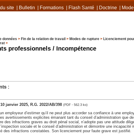
du site
|
Bulletin
|
Formations
|
Flash Santé
|
Doctrine
|
Mode 
e données
>
Fin de la relation de travail
>
Modes de rupture
>
Licenciement pour
rat
>
s professionnels / Incompétence
ts :
, 10 janvier 2025, R.G. 2022/AB/398
(PDF - 562.3 ko)
r un employeur d’estimer qu’il ne peut plus accorder sa confiance à une emplo
es avertissements explicites émanant tant du conseil d’administration que de 
e des infractions graves au droit pénal social, n’adopte pas une attitude dili
l’inspection sociale et le conseil d’administration et démontre une incapacité
té des infractions constatées. Son licenciement pour faute grave est justifié.