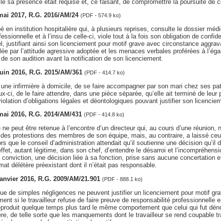
lle sa présence était requise et, ce faisant, de compromettre la poursuite de ce
 mai 2017, R.G. 2016/AM/24
(PDF - 574.9 ko)
é en institution hospitalière qui, à plusieurs reprises, consulte le dossier méd
ssionnelle et à l’insu de celle-ci, viole tout à la fois son obligation de confide
l, justifiant ainsi son licenciement pour motif grave avec circonstance aggra
e par l’attitude agressive adoptée et les menaces verbales proférées à l’éga
de son audition avant la notification de son licenciement.
 juin 2016, R.G. 2015/AM/361
(PDF - 414.7 ko)
ur une infirmière à domicile, de se faire accompagner par son mari chez ses pat
ux-ci, de le faire attendre, dans une pièce séparée, qu’elle ait terminé de leur 
iolation d’obligations légales et déontologiques pouvant justifier son licencie
 mai 2016, R.G. 2014/AM/431
(PDF - 414.8 ko)
ne peut être retenue à l’encontre d’un directeur qui, au cours d’une réunion, n
r des protestions des membres de son équipe, mais, au contraire, a laissé ceu
rs que le conseil d’administration attendait qu’il soutienne une décision qu’il
n effet, autant légitime, dans son chef, d’entendre le désarroi et l’incompréhen
 conviction, une décision liée à sa fonction, prise sans aucune concertation 
mat délétère préexistant dont il n’était pas responsable.
 janvier 2016, R.G. 2009/AM/21.901
(PDF - 888.1 ko)
 que de simples négligences ne peuvent justifier un licenciement pour motif grav
nt si le travailleur refuse de faire preuve de responsabilité professionnelle
 reproduit quelque temps plus tard le même comportement que celui qui fut dé
e, de telle sorte que les manquements dont le travailleur se rend coupable tr