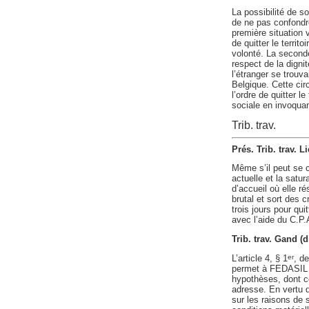
La possibilité de sol
de ne pas confondre l
première situation v
de quitter le terri
volonté. La seconde
respect de la digni
l’étranger se trouva
Belgique. Cette circ
l’ordre de quitter l
sociale en invoquant
Trib. trav.
Prés. Trib. trav. 
Même s’il peut se c
actuelle et la satur
d’accueil où elle r
brutal et sort des 
trois jours pour qui
avec l’aide du C.P.
Trib. trav. Gand (
L’article 4, § 1
, d
er
permet à FEDASIL de
hypothèses, dont ce
adresse. En vertu d
sur les raisons de 