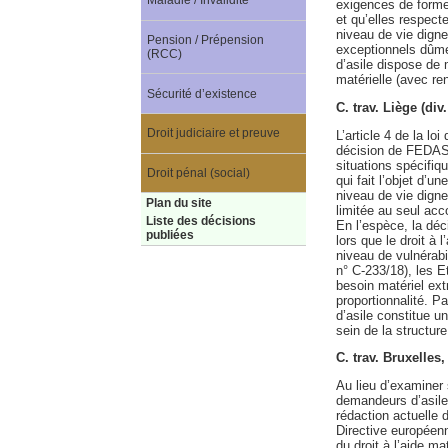
Maladie / Invalidité
exigences de forme (
et qu’elles respect
niveau de vie digne
Pension / Prépension
exceptionnels dûme
(RCC)
d’asile dispose de 
matérielle (avec re
Sécurité d’existence
C. trav. Liège (div
Droit judiciaire et preuve
L’article 4 de la l
décision de FEDASIL
situations spécifiq
Droit pénal (social)
qui fait l’objet d’u
niveau de vie digne
Plan du site
limitée au seul acc
Liste des décisions
En l’espèce, la déc
publiées
lors que le droit à 
niveau de vulnérabi
n° C-233/18), les E
besoin matériel ext
proportionnalité. P
d’asile constitue 
sein de la structure
C. trav. Bruxelles
Au lieu d’examiner s
demandeurs d’asile, 
rédaction actuelle d
Directive européenne
du droit à l’aide m