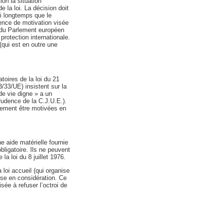
ion la situation
e la loi. La décision doit
i longtemps que le
gence de motivation visée
UE du Parlement européen
rotection internationale.
 (qui est en outre une
toires de la loi du 21
3/33/UE) insistent sur la
de vie digne » a un
prudence de la C.J.U.E.).
ellement être motivées en
 aide matérielle fournie
ligatoire. Ils ne peuvent
la loi du 8 juillet 1976.
a loi accueil (qui organise
ise en considération. Ce
ée à refuser l’octroi de