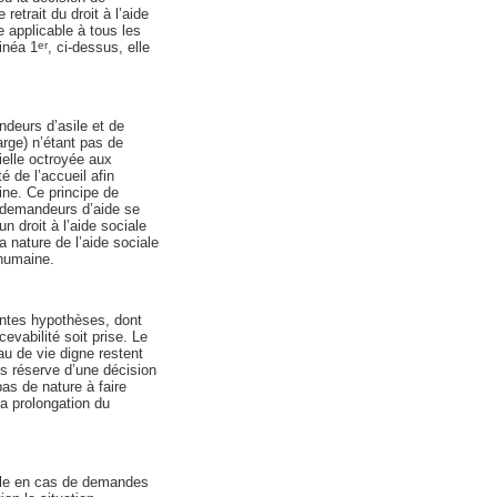
retrait du droit à l’aide
e applicable à tous les
linéa 1
, ci-dessus, elle
er
ndeurs d’asile et de
rge) n’étant pas de
ielle octroyée aux
é de l’accueil afin
ine. Ce principe de
s demandeurs d’aide se
un droit à l’aide sociale
 nature de l’aide sociale
 humaine.
rentes hypothèses, dont
vabilité soit prise. Le
au de vie digne restent
us réserve d’une décision
pas de nature à faire
a prolongation du
ielle en cas de demandes