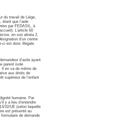
r du travail de Liège,
 étant que l’aide
gérées par FEDASIL, à
accueil). L’article 60
précise, en son alinéa 2,
désignation d’un centre
-ci est donc illégale.
 demandeur d’asile ayant
e parent isolé
). Il en va de même de
ative aux droits de
rêt supérieur de l’enfant
dignité humaine. Par
’il y a lieu d’entendre
013/32/UE (selon laquelle
ire est présenté au
un formulaire de demande