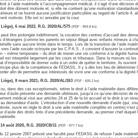
oit à l’aide matérielle à l’accompagnement médical, il s’agit d’une décision de 
i doit être dûment motivée et, si elle ne contient qu’une motivation standardisé
ieure et ne fournit aucune justification particulière au regard de l’article 4, a
ment motivée. Elle est ici annulée par la cour.
v. Liège), 6 mai 2022, R.G. 2020/AL/575
(PDF - 954.8 ko)
e peut être prolongée indéfiniment, la vocation des centres d’accueil des dema
s d’étrangers (comme les parents en séjour illégal avec enfants mineurs à cha
térielle sans aucune limite dans le temps. Lors de la transition de l’aide matér
ers l’aide sociale octroyée par les C.P.A.S., il convient d’assurer la continuit
ion – même temporaire – du droit de mener une vie conforme à la dignité huma
ueil est interprété largement par les cours et tribunaux. Dans la mesure où le
t d’impossibilité de donner suite à un ordre de quitter le territoire, ils ouvrent 
rincipe plus de la compétence de FEDASIL. Il y a dès lors lieu de déterminer la
corder afin de permettre aux intéressés de vivre une vie conforme à la dignité
v. Liège), 8 mars 2021, R.G. 2020/AL/263
(PDF - 605.2 ko)
 ou, dans des cas exceptionnels, retirer le droit à l’aide matérielle dans diffé
ur d’asile présente une demande ultérieure, jusqu’à ce qu’une décision de rece
ement médical visé aux articles 24 et 25 de la loi accueil et le droit à un nive
au demandeur d’asile. L’introduction d’une nouvelle demande d’asile (qui, so
tivée, ouvre en règle le droit à une aide matérielle complète en centre) n’est 
 d’asile des droits tirés d’une précédente demande, au premier chef duquel l
atérielle.
, 14 août 2020, R.G. 2020/CB/11
(PDF - 877.7 ko)
oi du 12 janvier 2007 prévoit une faculté pour FEDASIL de refuser l’aide matér