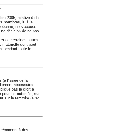
)
re 2005, relative à des
ts membres, lu à la
ropéenne, ne s’oppose
 une décision de ne pas
e et de certaines autres
de matérielle dont peut
ts pendant toute la
 (à l’issue de la
ellement nécessaires
plique pas le droit à
n pour les autorités, sur
 sur le territoire (avec
e répondent à des