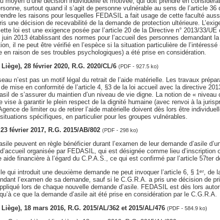
au moyen d’une décision individuelle et motivée, qui doit prendre en considérat
ersonne, surtout quand il s’agit de personne vulnérable au sens de l’article 36 d
endre les raisons pour lesquelles FEDASIL a fait usage de cette faculté auss
s une décision de recevabilité de la demande de protection ultérieure. L’exi
 cette loi est une exigence posée par l’article 20 de la Directive n° 2013/33/
 juin 2013 établissant des normes pour l’accueil des personnes demandant la p
on, il ne peut être vérifié en l’espèce si la situation particulière de l’intéressé
 en raison de ses troubles psychologiques) a été prise en considération.
. Liège), 28 février 2020, R.G. 2020/CL/6
(PDF - 927.5 ko)
eau n’est pas un motif légal du retrait de l’aide matérielle. Les travaux prépara
de mise en conformité de l’article 4, §3 de la loi accueil avec la directive 201
sil de s’assurer du maintien d’un niveau de vie digne. La notion de « niveau 
e vise à garantir le plein respect de la dignité humaine (avec renvoi à la juris
gence de limiter ou de retirer l’aide matérielle doivent dès lors être individu
ituations spécifiques, en particulier pour les groupes vulnérables.
, 23 février 2017, R.G. 2015/AB/802
(PDF - 298 ko)
ile peuvent en règle bénéficier durant l’examen de leur demande d’asile d’une
d’accueil organisée par FEDASIL, qui est désignée comme lieu d’inscription ob
aide financière à l’égard du C.P.A.S., ce qui est confirmé par l’article 57ter de 
e qui introduit une deuxième demande ne peut invoquer l’article 6, § 1
, de l
er
pendant l’examen de sa demande, sauf si le C.G.R.A. a pris une décision de pr
appliqué lors de chaque nouvelle demande d’asile. FEDASIL est dès lors autoris
usqu’à ce que la demande d’asile ait été prise en considération par le C.G.R.A.
v. Liège), 18 mars 2016, R.G. 2015/AL/362 et 2015/AL/476
(PDF - 584.9 ko)