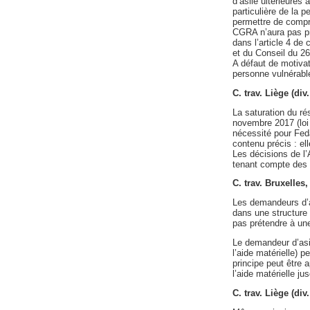
d’asile ultérieures 
particulière de la p
permettre de compr
CGRA n’aura pas pri
dans l’article 4 de
et du Conseil du 26
A défaut de motivati
personne vulnérable
C. trav. Liège (div
La saturation du rés
novembre 2017 (loi 
nécessité pour Feda
contenu précis : ell
Les décisions de l’A
tenant compte des s
C. trav. Bruxelles
Les demandeurs d’as
dans une structure 
pas prétendre à une 
Le demandeur d’asil
l’aide matérielle) 
principe peut être 
l’aide matérielle j
C. trav. Liège (di