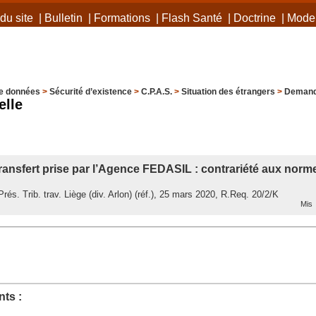
du site
|
Bulletin
|
Formations
|
Flash Santé
|
Doctrine
|
Mode 
e données
>
Sécurité d’existence
>
C.P.A.S.
>
Situation des étrangers
>
Demande
elle
ransfert prise par l’Agence FEDASIL : contrariété aux norm
és. Trib. trav. Liège (div. Arlon) (réf.), 25 mars 2020, R.Req. 20/2/K
Mis 
ts :