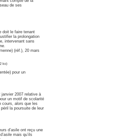
tenant compte de la
réseau de ses
doit le faire tenant
tifier la prolongation
lie, intervenant sans
ine.
menne) (réf.), 20 mars
2 ko)
ntée) pour un
2 janvier 2007 relative à
pour un motif de scolarité
n cours, alors que les
péril la poursuite de leur
urs d’asile ont reçu une
d’asile mais qu’ils