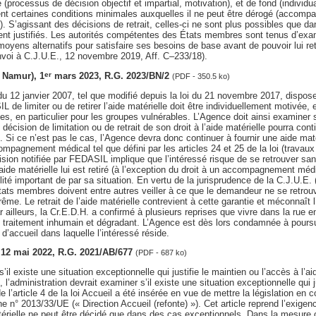
processus de décision objectif et impartial, motivation), et de fond (individual
ent certaines conditions minimales auxquelles il ne peut être dérogé (accom
). S’agissant des décisions de retrait, celles-ci ne sont plus possibles que d
nt justifiés. Les autorités compétentes des États membres sont tenus d’exa
moyens alternatifs pour satisfaire ses besoins de base avant de pouvoir lui reti
nvoi à C.J.U.E., 12 novembre 2019, Aff. C–233/18).
. Namur), 1
mars 2023, R.G. 2023/BN/2
er
(PDF - 350.5 ko)
oi du 12 janvier 2007, tel que modifié depuis la loi du 21 novembre 2017, disp
 de limiter ou de retirer l’aide matérielle doit être individuellement motivée
ues, en particulier pour les groupes vulnérables. L’Agence doit ainsi examiner 
ne décision de limitation ou de retrait de son droit à l’aide matérielle pourra cont
. Si ce n’est pas le cas, l’Agence devra donc continuer à fournir une aide maté
ompagnement médical tel que défini par les articles 24 et 25 de la loi (travaux 
ision notifiée par FEDASIL implique que l’intéressé risque de se retrouver san
l’aide matérielle lui est retiré (à l’exception du droit à un accompagnement médi
lité important de par sa situation. En vertu de la jurisprudence de la C.J.U.E.
tats membres doivent entre autres veiller à ce que le demandeur ne se retrou
rême. Le retrait de l’aide matérielle contrevient à cette garantie et méconnaît 
ar ailleurs, la Cr.E.D.H. a confirmé à plusieurs reprises que vivre dans la rue
un traitement inhumain et dégradant. L’Agence est dès lors condamnée à pours
 d’accueil dans laquelle l’intéressé réside.
, 12 mai 2022, R.G. 2021/AB/677
(PDF - 687 ko)
’il existe une situation exceptionnelle qui justifie le maintien ou l’accès à l’ai
l’administration devrait examiner s’il existe une situation exceptionnelle qui jus
e l’article 4 de la loi Accueil a été insérée en vue de mettre la législation en 
 n° 2013/33/UE (« Direction Accueil (refonte) »). Cet article reprend l’exigence
atérielle ne peut être décidé que dans des cas exceptionnels. Dans la mesure 