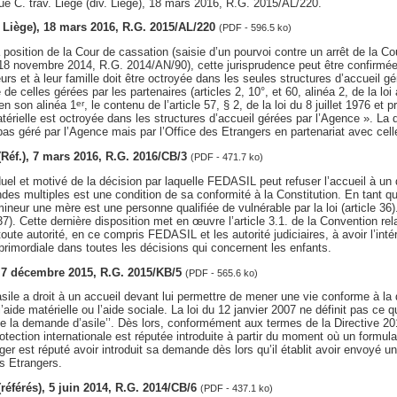
e C. trav. Liège (div. Liège), 18 mars 2016, R.G. 2015/AL/220.
v. Liège), 18 mars 2016, R.G. 2015/AL/220
(PDF - 596.5 ko)
 position de la Cour de cassation (saisie d’un pourvoi contre un arrêt de la Cou
18 novembre 2014, R.G. 2014/AN/90), cette jurisprudence peut être confirmée,
urs et à leur famille doit être octroyée dans les seules structures d’accueil 
 de celles gérées par les partenaires (articles 2, 10°, et 60, alinéa 2, de la loi 
 en son alinéa 1
, le contenu de l’article 57, § 2, de la loi du 8 juillet 1976 et 
er
térielle est octroyée dans les structures d’accueil gérées par l’Agence ». La 
 pas géré par l’Agence mais par l’Office des Etrangers en partenariat avec celle
 (Réf.), 7 mars 2016, R.G. 2016/CB/3
(PDF - 471.7 ko)
duel et motivé de la décision par laquelle FEDASIL peut refuser l’accueil à un
des multiples est une condition de sa conformité à la Constitution. En tant qu
eur une mère est une personne qualifiée de vulnérable par la loi (article 36
37). Cette dernière disposition met en œuvre l’article 3.1. de la Convention rel
 toute autorité, en ce compris FEDASIL et les autorité judiciaires, à avoir l’inté
primordiale dans toutes les décisions qui concernent les enfants.
s, 7 décembre 2015, R.G. 2015/KB/5
(PDF - 565.6 ko)
ile a droit à un accueil devant lui permettre de mener une vie conforme à la 
’aide matérielle ou l’aide sociale. La loi du 12 janvier 2007 ne définit pas ce qu
n de la demande d’asile’’. Dès lors, conformément aux termes de la Directive 2
ection internationale est réputée introduite à partir du moment où un formula
ger est réputé avoir introduit sa demande dès lors qu’il établit avoir envoyé 
es Etrangers.
 (référés), 5 juin 2014, R.G. 2014/CB/6
(PDF - 437.1 ko)