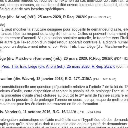
les d’accueil retirées ou réduites. Un examen du cas individuel doit être fait, 
ressé, de son parcours, de sa disponibilité envers les instances d’accueil, du 
elgique et de ses besoins spécifiques.
iège (div. Arlon) (réf.), 25 mars 2020, R.Req. 20/2/K
(PDF - 198.9 ko)
ée)
 peut modifier la structure désignée pour accueillir le demandeur d’asile, elle 
ances liées au respect de la dignité humaine. Celles-ci peuvent notamment jus
e en centre d’accueil. Vu la situation sanitaire actuelle, le transfert vers l’Ita
re autre que l’exécution d’un trajet retour, apparaît contraire à la dignité huma
pour un déplacement interne, voir Prés. Trib. trav. Liège (div. Marche-en-Fa
K.
Liège (div. Marche-en-Famenne) (réf.), 20 mars 2020, R.Req. 20/3/K
(PDF - 52
e
Prés. Trib. trav. Liège (div. Arlon) (réf.), 25 mars 2020, R.Req. 20/2/K
(comme
e.
t wallon (div. Wavre), 12 janvier 2018, R.G. 17/1.315/A
(PDF - 595.5 ko)
constitutionnelle une question préjudicielle relative à l’article 7 de la loi du 1
eurs d’asile, cette disposition réservant la possibilité de prolonger l’accueil 
a procédure d’asile s’est clôturée au plut tôt le 1
avril de l’année scolaire e
er
nt pas la possibilité de prolonger l’année en cours, ce qui risque de mettre en 
écialement pour les étudiants se trouvant en fin de formation.
div. Verviers), 11 octobre 2016, R.G. 16/444/A
(PDF - 274.4 ko)
 prolongation automatique de l’aide matérielle dans l’hypothèse où des demande
pliquant qu’ils n’ont plus droit à une telle aide en leur qualité de demandeurs 