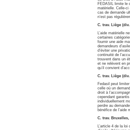
FEDASIL limite le dr
matérielle. Celle-c
cas de demande ultér
n’est pas régulière
C. trav. Liège (di
L’aide matérielle n
certaines catégorie
fournir une aide ma
demandeurs d’asile v
d’éviter une privat
continuité de l’acc
trouvent dans un éta
et ne relèvent en p
qu’il convient d’ac
C. trav. Liège (di
Fedasil peut limiter
celle où un demande
droit à l’accompagn
cependant garantis 
individuellement mo
perdre au demandeur
bénéfice de l’aide m
C. trav. Bruxelles
L’article 4 de la l