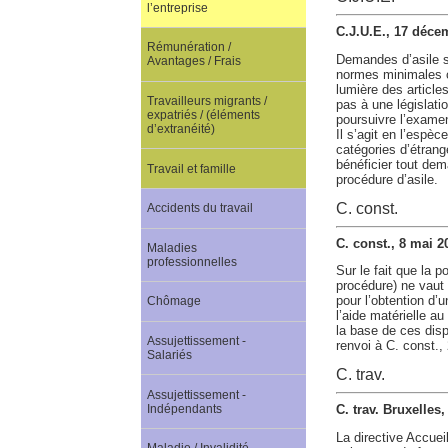
l’entreprise
C.J.U.E., 17 déc
Rémunération /
Demandes d’asile su
Avantages / Frais
normes minimales co
lumière des article
Travailleurs migrants /
pas à une législati
expatriés / (éléments
poursuivre l’examen
d’extranéité)
Il s’agit en l’espèc
catégories d’étrange
bénéficier tout dem
Travail et famille
procédure d’asile.
C. const.
Accidents du travail
C. const., 8 mai 2
Maladies
professionnelles
Sur le fait que la p
procédure) ne vaut 
pour l’obtention d’u
Chômage
l’aide matérielle au
la base de ces dispo
Assujettissement -
renvoi à C. const., 
Salariés
C. trav.
Assujettissement -
Indépendants
C. trav. Bruxelles
La directive Accueil