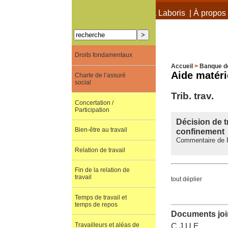
À propos de Terra Laboris
|
À propos 
Droits fondamentaux
Accueil
>
Banque d
Aide matéri
Charte de l’assuré
social
Trib. trav.
Concertation /
Participation
Décision de t
Bien-être au travail
confinement
Commentaire de Pr
Relation de travail
Fin de la relation de
travail
tout déplier
Temps de travail et
temps de repos
Documents join
Travailleurs et aléas de
C.J.U.E.