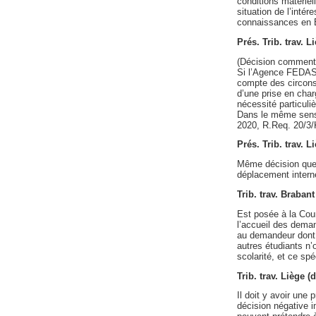
conditions matériel
situation de l’inté
connaissances en B
Prés. Trib. trav. L
(Décision comment
Si l’Agence FEDASIL
compte des circonst
d’une prise en charg
nécessité particuliè
Dans le même sens, 
2020, R.Req. 20/3/
Prés. Trib. trav. 
Même décision qu
déplacement intern
Trib. trav. Braban
Est posée à la Cour 
l’accueil des demand
au demandeur dont l
autres étudiants n’o
scolarité, et ce sp
Trib. trav. Liège (
Il doit y avoir une
décision négative im