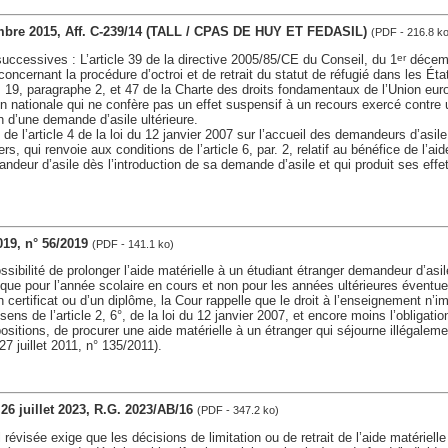
embre 2015, Aff. C-239/14 (TALL / CPAS DE HUY ET FEDASIL)
(PDF - 216.8 ko
ccessives : L’article 39 de la directive 2005/85/CE du Conseil, du 1
décemb
er
ncernant la procédure d’octroi et de retrait du statut de réfugié dans les Éta
s 19, paragraphe 2, et 47 de la Charte des droits fondamentaux de l’Union eu
on nationale qui ne confère pas un effet suspensif à un recours exercé contre
 d’une demande d’asile ultérieure.
e de l’article 4 de la loi du 12 janvier 2007 sur l’accueil des demandeurs d’asil
rs, qui renvoie aux conditions de l’article 6, par. 2, relatif au bénéfice de l’ai
andeur d’asile dès l’introduction de sa demande d’asile et qui produit ses effe
019, n° 56/2019
(PDF - 141.1 ko)
ossibilité de prolonger l’aide matérielle à un étudiant étranger demandeur d’asile
que pour l’année scolaire en cours et non pour les années ultérieures éventu
n certificat ou d’un diplôme, la Cour rappelle que le droit à l’enseignement n’im
 sens de l’article 2, 6°, de la loi du 12 janvier 2007, et encore moins l’obligatio
sitions, de procurer une aide matérielle à un étranger qui séjourne illégalement
27 juillet 2011, n° 135/2011).
, 26 juillet 2023, R.G. 2023/AB/16
(PDF - 347.2 ko)
 révisée exige que les décisions de limitation ou de retrait de l’aide matériell