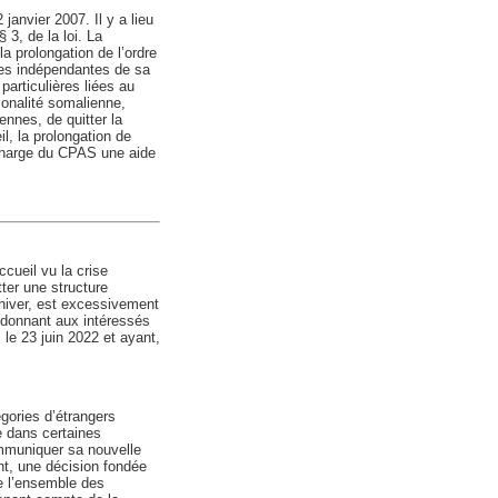
2 janvier 2007. Il y a lieu
§ 3, de la loi. La
la prolongation de l’ordre
nces indépendantes de sa
particulières liées au
ionalité somalienne,
ennes, de quitter la
l, la prolongation de
 à charge du CPAS une aide
cueil vu la crise
tter une structure
l’hiver, est excessivement
l donnant aux intéressés
 le 23 juin 2022 et ayant,
égories d’étrangers
e dans certaines
communiquer sa nouvelle
nt, une décision fondée
de l’ensemble des