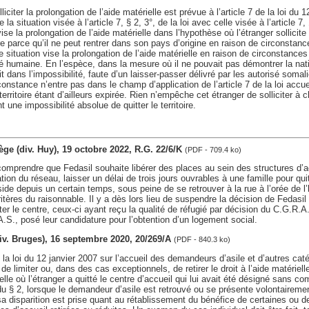
liciter la prolongation de l’aide matérielle est prévue à l’article 7 de la loi du 1
a situation visée à l’article 7, § 2, 3°, de la loi avec celle visée à l’article 7, 
ise la prolongation de l’aide matérielle dans l’hypothèse où l’étranger sollicite 
toire parce qu’il ne peut rentrer dans son pays d’origine en raison de circonsta
 situation vise la prolongation de l’aide matérielle en raison de circonstances 
té humaine. En l’espèce, dans la mesure où il ne pouvait pas démontrer la nat
it dans l’impossibilité, faute d’un laisser-passer délivré par les autorisé somali
onstance n’entre pas dans le champ d’application de l’article 7 de la loi accuei
e territoire étant d’ailleurs expirée. Rien n’empêche cet étranger de solliciter
 une impossibilité absolue de quitter le territoire.
Liège (div. Huy), 19 octobre 2022, R.G. 22/6/K
(PDF - 709.4 ko)
omprendre que Fedasil souhaite libérer des places au sein des structures d’ac
ation du réseau, laisser un délai de trois jours ouvrables à une famille pour qui
éside depuis un certain temps, sous peine de se retrouver à la rue à l’orée de 
critères du raisonnable. Il y a dès lors lieu de suspendre la décision de Fedasi
tter le centre, ceux-ci ayant reçu la qualité de réfugié par décision du C.G.R.A.
A.S., posé leur candidature pour l’obtention d’un logement social.
div. Bruges), 16 septembre 2020, 20/269/A
(PDF - 840.3 ko)
e la loi du 12 janvier 2007 sur l’accueil des demandeurs d’asile et d’autres cat
 limiter ou, dans des cas exceptionnels, de retirer le droit à l’aide matériell
lle où l’étranger a quitté le centre d’accueil qui lui avait été désigné sans 
u § 2, lorsque le demandeur d’asile est retrouvé ou se présente volontaireme
sa disparition est prise quant au rétablissement du bénéfice de certaines ou 