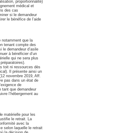
isation, proportionnalité)
pagnement médical et
ans des cas
miner si le demandeur
rer le bénéfice de l’aide
ose notamment que la
, en tenant compte des
si le demandeur d’asile
inuer à bénéficier d’un
rielle qui ne sera plus
préparatoires).
s toit ni ressources dès
cal). Il présente ainsi un
 (12 novembre 2019, Aff.
ve pas dans un état de
l’exigence de
 en tant que demandeur
uivre l’hébergement au
de matérielle pour les
tifie le retrait. La
conformité avec la
 selon laquelle le retrait
où la décision de