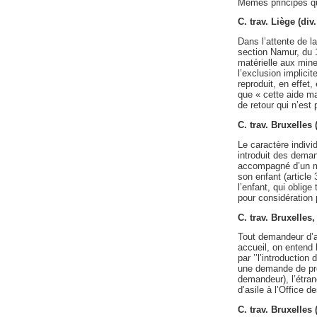
Mêmes principes qu
C. trav. Liège (di
Dans l’attente de la
section Namur, du 
matérielle aux mine
l’exclusion implicite
reproduit, en effet,
que « cette aide ma
de retour qui n’est
C. trav. Bruxelles
Le caractère indivi
introduit des deman
accompagné d’un min
son enfant (article 
l’enfant, qui oblige
pour considération 
C. trav. Bruxelle
Tout demandeur d’as
accueil, on entend l
par ’’l’introductio
une demande de prot
demandeur), l’étran
d’asile à l’Office d
C. trav. Bruxelles