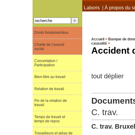
À propos de Terra Laboris
|
À propos du si
Droits fondamentaux
Accueil
>
Banque de don
causalité
>
Charte de l’assuré
Accident d
social
Concertation /
Participation
tout déplier
Bien-être au travail
Relation de travail
Documents 
Fin de la relation de
travail
C. trav.
Temps de travail et
temps de repos
C. trav. Bruxe
Travailleurs et aléas de