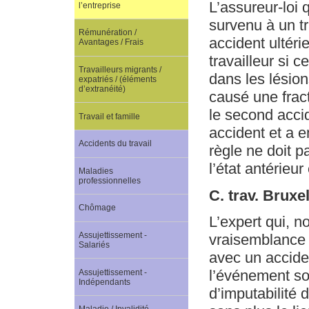
L’assureur-loi 
l’entreprise
survenu à un t
Rémunération /
accident ultér
Avantages / Frais
travailleur si 
Travailleurs migrants /
dans les lésion
expatriés / (éléments
d’extranéité)
causé une fract
le second acci
Travail et famille
accident et a e
Accidents du travail
règle ne doit p
l’état antérieur
Maladies
professionnelles
C. trav. Brux
Chômage
L’expert qui, n
Assujettissement -
vraisemblance m
Salariés
avec un accide
l’événement so
Assujettissement -
Indépendants
d’imputabilité d