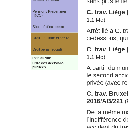
sans plus le li
Maladie / Invalidité
C. trav. Liège
Pension / Prépension
(RCC)
1.1 Mo)
Sécurité d’existence
Arrêt lié à C. 
ci-dessous, qui 
Droit judiciaire et preuve
C. trav. Liège
Droit pénal (social)
1.1 Mo)
Plan du site
Liste des décisions
A partir du mom
publiées
le second accid
privée (avec re
C. trav. Bruxe
2016/AB/221
(
De la même man
l’indifférence d
accident du tra