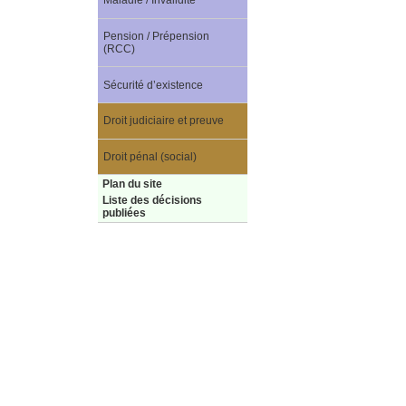
Maladie / Invalidité
Pension / Prépension
(RCC)
Sécurité d’existence
Droit judiciaire et preuve
Droit pénal (social)
Plan du site
Liste des décisions
publiées