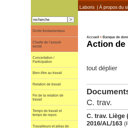
À propos de Terra Laboris
|
À propos du si
Droits fondamentaux
Accueil
>
Banque de don
Action de 
Charte de l’assuré
social
Concertation /
Participation
tout déplier
Bien-être au travail
Relation de travail
Documents 
Fin de la relation de
travail
C. trav.
Temps de travail et
C. trav. Liège
temps de repos
2016/AL/163
(
Travailleurs et aléas de