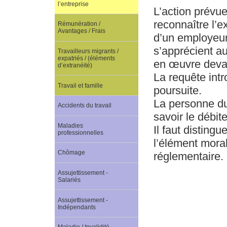
l’entreprise
L’action prévue
reconnaître l’e
Rémunération /
Avantages / Frais
d’un employeur
s’apprécient au
Travailleurs migrants /
expatriés / (éléments
en œuvre devant
d’extranéité)
La requête intr
Travail et famille
poursuite.
La personne du
Accidents du travail
savoir le débite
Maladies
Il faut distingu
professionnelles
l’élément moral
Chômage
réglementaire.
Assujettissement -
Salariés
Assujettissement -
Indépendants