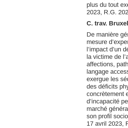
plus du tout ex
2023, R.G. 20
C. trav. Bruxe
De manière gén
mesure d’expert
l’impact d’un d
la victime de l’
affections, pat
langage accessi
exergue les séq
des déficits p
concrètement et
d’incapacité pe
marché général
son profil soci
17 avril 2023,