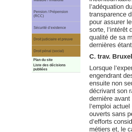
Maladie / Invalidité
l’adéquation d
Pension / Prépension
transparence d
(RCC)
pour assurer l
Sécurité d’existence
sorte, l’intérê
qualité de sa m
Droit judiciaire et preuve
dernières étan
Droit pénal (social)
C. trav. Bruxe
Plan du site
Liste des décisions
Lorsque l’expert
publiées
engendrant des 
ensuite non se
décrivant son r
dernière avant
l’emploi actuel 
ouverts sans pe
d’efforts consi
métiers et, le 