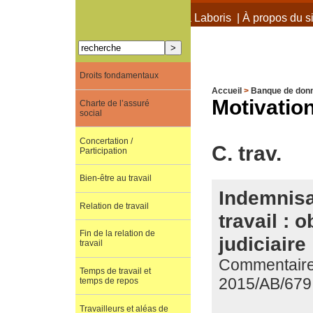
À propos de Terra Laboris
|
À propos du si
Droits fondamentaux
Accueil
>
Banque de don
Motivatio
Charte de l’assuré
social
Concertation /
C. trav.
Participation
Bien-être au travail
Indemnisa
Relation de travail
travail : 
Fin de la relation de
judiciaire
travail
Commentaire d
Temps de travail et
2015/AB/679
temps de repos
Travailleurs et aléas de