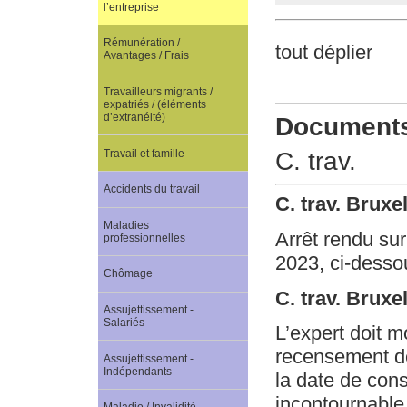
l’entreprise
Rémunération /
tout déplier
Avantages / Frais
Travailleurs migrants /
expatriés / (éléments
d’extranéité)
Documents 
Travail et famille
C. trav.
Accidents du travail
C. trav. Brux
Maladies
Arrêt rendu sur
professionnelles
2023, ci-desso
Chômage
C. trav. Brux
Assujettissement -
Salariés
L’expert doit m
recensement des
Assujettissement -
Indépendants
la date de cons
incontournable.