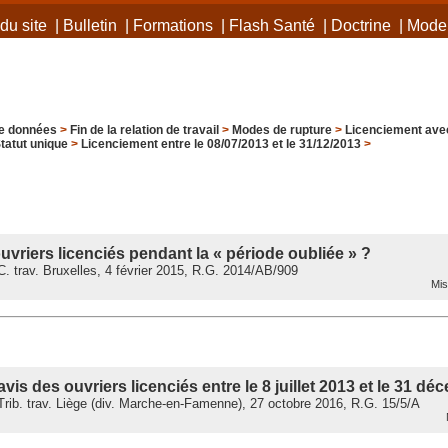
du site
|
Bulletin
|
Formations
|
Flash Santé
|
Doctrine
|
Mode 
e données
>
Fin de la relation de travail
>
Modes de rupture
>
Licenciement avec
tatut unique
>
Licenciement entre le 08/07/2013 et le 31/12/2013
>
uvriers licenciés pendant la « période oubliée » ?
 trav. Bruxelles, 4 février 2015, R.G. 2014/AB/909
Mis 
vis des ouvriers licenciés entre le 8 juillet 2013 et le 31 d
ib. trav. Liège (div. Marche-en-Famenne), 27 octobre 2016, R.G. 15/5/A
M