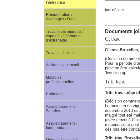
l’entreprise
tout déplier
Rémunération /
Avantages / Frais
Documents join
Travailleurs migrants /
expatriés / (éléments
C. trav.
d’extranéité)
C. trav. Bruxelles
Travail et famille
(Décision comment
Pour la période dite
Accidents du travail
principe être calcul
‘levelling up’.
Maladies
Trib. trav.
professionnelles
Trib. trav. Liège 
Chômage
(Décision comment
Le maintien en vigue
Assujettissement -
décembre 2013 est co
Salariés
malgré tout été mai
(avec renvoi à C. co
Assujettissement -
responsabilité peut 
Indépendants
dès lors être cond
Trib. trav. Bruxel