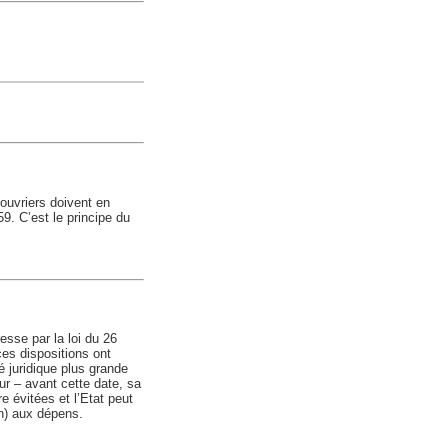
 ouvriers doivent en
59. C’est le principe du
resse par la loi du 26
ces dispositions ont
 juridique plus grande
eur – avant cette date, sa
e évitées et l’Etat peut
n) aux dépens.