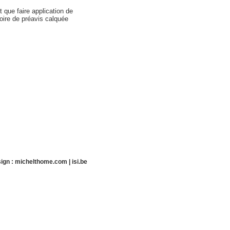
t que faire application de
toire de préavis calquée
ign :
michelthome.com
|
isi.be