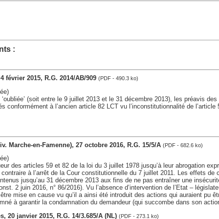
ts :
, 4 février 2015, R.G. 2014/AB/909
(PDF - 490.3 ko)
ée)
 ‘oubliée’ (soit entre le 9 juillet 2013 et le 31 décembre 2013), les préavis des
és conformément à l’ancien article 82 LCT vu l’inconstitutionnalité de l’article 
(div. Marche-en-Famenne), 27 octobre 2016, R.G. 15/5/A
(PDF - 682.6 ko)
ée)
ur des articles 59 et 82 de la loi du 3 juillet 1978 jusqu’à leur abrogation exp
ntraire à l’arrêt de la Cour constitutionnelle du 7 juillet 2011. Les effets de 
ntenus jusqu’au 31 décembre 2013 aux fins de ne pas entraîner une insécurité
nst. 2 juin 2016, n° 86/2016). Vu l’absence d’intervention de l’Etat – législat
être mise en cause vu qu’il a ainsi été introduit des actions qui auraient pu êtr
amné à garantir la condamnation du demandeur (qui succombe dans son actio
les, 20 janvier 2015, R.G. 14/3.685/A (NL)
(PDF - 273.1 ko)