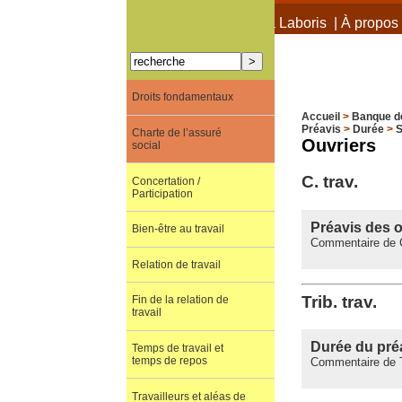
À propos de Terra Laboris
|
À propos 
Droits fondamentaux
Accueil
>
Banque d
Préavis
>
Durée
>
S
Charte de l’assuré
Ouvriers
social
C. trav.
Concertation /
Participation
Préavis des o
Bien-être au travail
Commentaire de C.
Relation de travail
Trib. trav.
Fin de la relation de
travail
Durée du préa
Temps de travail et
temps de repos
Commentaire de Tr
Travailleurs et aléas de