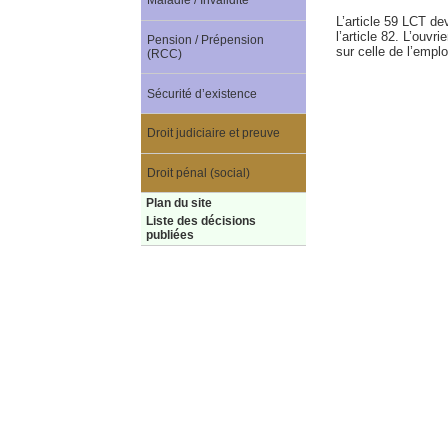
Maladie / Invalidité
L’article 59 LCT dev
l’article 82. L’ouvr
Pension / Prépension
sur celle de l’empl
(RCC)
Sécurité d’existence
Droit judiciaire et preuve
Droit pénal (social)
Plan du site
Liste des décisions
publiées