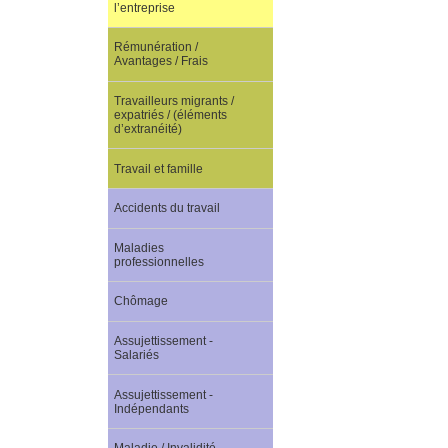
l’entreprise
Rémunération /
Avantages / Frais
Travailleurs migrants /
expatriés / (éléments
d’extranéité)
Travail et famille
Accidents du travail
Maladies
professionnelles
Chômage
Assujettissement -
Salariés
Assujettissement -
Indépendants