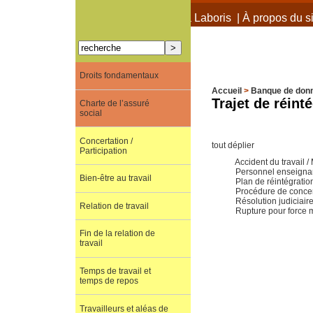
À propos de Terra Laboris
|
À propos du si
Droits fondamentaux
Accueil
>
Banque de don
Trajet de réint
Charte de l’assuré
social
Concertation /
tout déplier
Participation
Accident du travail 
Personnel enseign
Bien-être au travail
Plan de réintégratio
Procédure de concer
Résolution judiciair
Relation de travail
Rupture pour force 
Fin de la relation de
travail
Temps de travail et
temps de repos
Travailleurs et aléas de