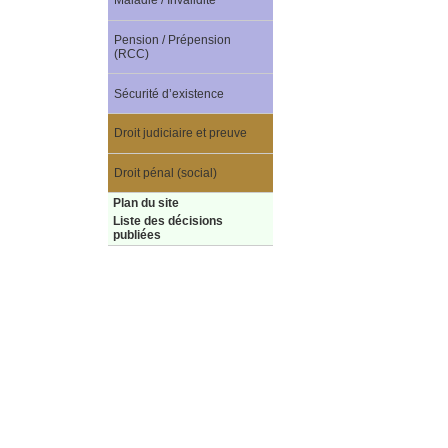
Maladie / Invalidité
Pension / Prépension
(RCC)
Sécurité d’existence
Droit judiciaire et preuve
Droit pénal (social)
Plan du site
Liste des décisions
publiées