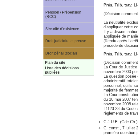
Maladie / Invalidité
Prés. Trib. trav. 
Pension / Prépension
(Décision comment
(RCC)
La neutralité exclus
d’appliquer cette co
Sécurité d’existence
Il y a discriminatio
appliquée de manièr
(Rendu après l’arrê
Droit judiciaire et preuve
précédente décision
Droit pénal (social)
Prés. Trib. trav. L
(Décision comment
Plan du site
La Cour de Justice 
Liste des décisions
novembre 2000 porta
publiées
La question posée e
administratif total
personnel, qu’ils s
majorité de femmes 
La Cour constitution
du 10 mai 2007 tend
novembre 2008 relat
L1123-23 du Code de 
règlements de trava
C.J.U.E. (Gde Ch.
C. const., 7 juillet
première question p