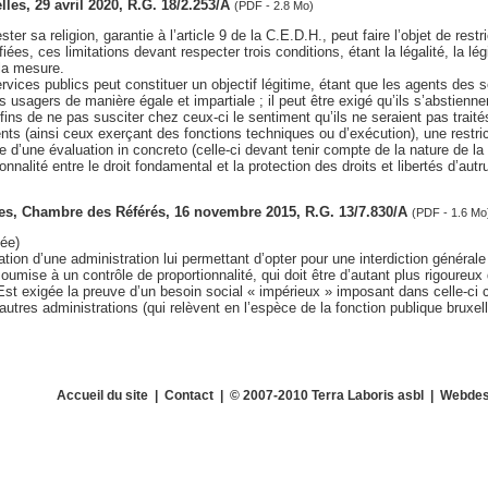
xelles, 29 avril 2020, R.G. 18/2.253/A
(PDF - 2.8 Mo)
ster sa religion, garantie à l’article 9 de la C.E.D.H., peut faire l’objet de rest
fiées, ces limitations devant respecter trois conditions, étant la légalité, la légi
 la mesure.
ervices publics peut constituer un objectif légitime, étant que les agents des 
es usagers de manière égale et impartiale ; il peut être exigé qu’ils s’abstienn
fins de ne pas susciter chez ceux-ci le sentiment qu’ils ne seraient pas traité
nts (ainsi ceux exerçant des fonctions techniques ou d’exécution), une restric
 d’une évaluation in concreto (celle-ci devant tenir compte de la nature de la
nalité entre le droit fondamental et la protection des droits et libertés d’autru
lles, Chambre des Référés, 16 novembre 2015, R.G. 13/7.830/A
(PDF - 1.6 Mo
ée)
tion d’une administration lui permettant d’opter pour une interdiction générale
umise à un contrôle de proportionnalité, qui doit être d’autant plus rigoureux q
Est exigée la preuve d’un besoin social « impérieux » imposant dans celle-ci c
autres administrations (qui relèvent en l’espèce de la fonction publique bruxell
Accueil du site
|
Contact
| © 2007-2010 Terra Laboris asbl | Webdes