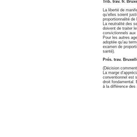
Trib. trav. fr. Bru
La liberté de manife
qu’elles soient justi
proportionnalité de
La neutralité des s
doivent de traiter l
convictionnels aux 
Pour les autres age
adoptée qu’au terme
examen de proportion
santé).
Prés. trav. Bruxe
(Décision comment
La marge d’apprécia
conventionnel est so
droit fondamental. 
à la différence des 