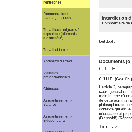
l’entreprise
Rémunération /
Interdiction d
Avantages / Frais
Commentaire de P
Travailleurs migrants /
expatriés / (éléments
d’extranéité)
tout déplier
Travail et famille
Documents join
Accidents du travail
C.J.U.E.
Maladies
professionnelles
C.J.U.E. (Gde Ch.
L’article 2, paragr
Chômage
cadre général en fav
règle interne d’une
de cette administrat
Assujettissement -
Salariés
philosophiques ou re
contexte qui est le
nécessaire et propo
Assujettissement -
(Dispositif) (Répons
Indépendants
Trib. trav.