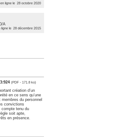
en ligne le 28 octobre 2020
0/A
 ligne le 28 décembre 2015
23:924
(PDF - 171.8 ko)
ortant création d’un
rprété en ce sens qu’une
aux membres du personnel
des convictions
r, compte tenu du
ègle soit apte,
érêts en présence.