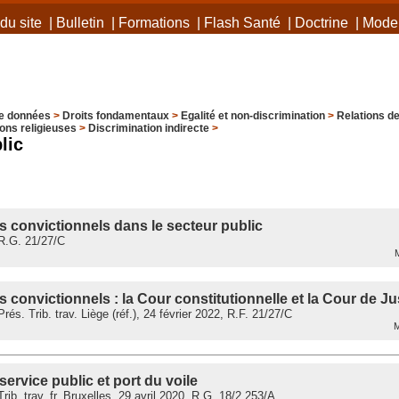
du site
|
Bulletin
|
Formations
|
Flash Santé
|
Doctrine
|
Mode 
e données
>
Droits fondamentaux
>
Egalité et non-discrimination
>
Relations de
ons religieuses
>
Discrimination indirecte
>
lic
s convictionnels dans le secteur public
R.G. 21/27/C
M
s convictionnels : la Cour constitutionnelle et la Cour de Ju
s. Trib. trav. Liège (réf.), 24 février 2022, R.F. 21/27/C
M
service public et port du voile
ib. trav. fr. Bruxelles, 29 avril 2020, R.G. 18/2.253/A