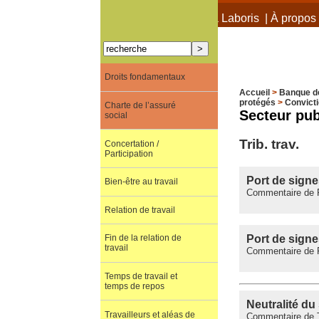
À propos de Terra Laboris
|
À propos 
Droits fondamentaux
Accueil
>
Banque d
protégés
>
Convicti
Charte de l’assuré
Secteur pub
social
Trib. trav.
Concertation /
Participation
Port de signe
Bien-être au travail
Commentaire de 
Relation de travail
Port de signe
Fin de la relation de
travail
Commentaire de Pré
Temps de travail et
temps de repos
Neutralité du 
Travailleurs et aléas de
Commentaire de Tr