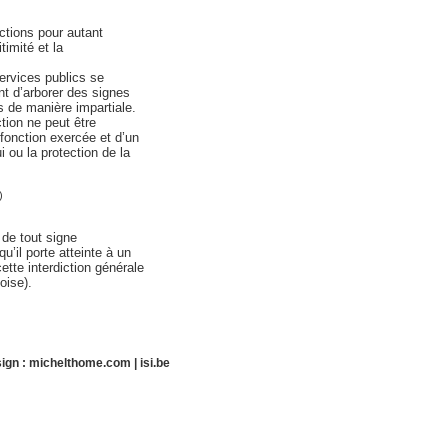
rictions pour autant
timité et la
services publics se
ent d’arborer des signes
s de manière impartiale.
tion ne peut être
 fonction exercée et d’un
i ou la protection de la
)
 de tout signe
u’il porte atteinte à un
ette interdiction générale
oise).
ign :
michelthome.com
|
isi.be