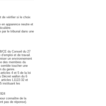
 de vérifier si le choix
le en apparence neutre et
iculière.
 par le tribunal dans une
/78/CE du Conseil du 27
d’emploi et de travail.
ganiser un environnement
mble des membres du
re semble toucher une
n du genre.
rticles 4 et 5 de la loi
du Décret wallon du 6
 articles L1122-32 et
5 instituant les
:924
pour connaître de la
ent pas de réponse).