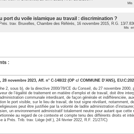
Mis 
u port du voile islamique au travail : discrimination ?
rés. trav. Bruxelles, Chambre des Référés, 16 novembre 2015, R.G. 13/7.83
Mis en
ts :
), 28 novembre 2023, Aff. n° C-148/22 (OP c/ COMMUNE D’ANS), EU:C:20
aphe 2, sous b), de la directive 2000/78/CE du Conseil, du 27 novembre 2000, p
eur de l’égalité de traitement en matière d’emploi et de travail, doit être inte
 administration communale interdisant, de façon générale et indifférenciée, 
ion le port visible, sur le lieu de travail, de tout signe révélant, notamment, 
ligieuses peut être justifiée par la volonté de ladite administration d’instaure
 sien, un environnement administratif totalement neutre pour autant que cette r
rtionnée au regard de ce contexte et compte tenu des différents droits et int
e à Prés. Trib. trav. Liège (réf.), 24 février 2022, R.F. 21/27/C)