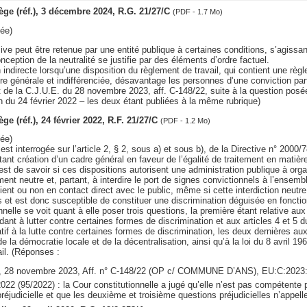
Liège (réf.), 3 décembre 2024, R.G. 21/27/C
(PDF - 1.7 Mo)
ée)
ive peut être retenue par une entité publique à certaines conditions, s’agissant
nception de la neutralité se justifie par des éléments d’ordre factuel.
n indirecte lorsqu’une disposition du règlement de travail, qui contient une règ
e générale et indifférenciée, désavantage les personnes d’une conviction part
t de la C.J.U.E. du 28 novembre 2023, aff. C-148/22, suite à la question posée
 du 24 février 2022 – les deux étant publiées à la même rubrique)
iège (réf.), 24 février 2022, R.F. 21/27/C
(PDF - 1.2 Mo)
ée)
est interrogée sur l’article 2, § 2, sous a) et sous b), de la Directive n° 2000
nt création d’un cadre général en faveur de l’égalité de traitement en matière 
st de savoir si ces dispositions autorisent une administration publique à or
ement neutre et, partant, à interdire le port de signes convictionnels à l’ense
oient ou non en contact direct avec le public, même si cette interdiction neut
et est donc susceptible de constituer une discrimination déguisée en fonctio
nelle se voit quant à elle poser trois questions, la première étant relative aux a
ant à lutter contre certaines formes de discrimination et aux articles 4 et 5 
if à la lutte contre certaines formes de discrimination, les deux dernières aux
la démocratie locale et de la décentralisation, ainsi qu’à la loi du 8 avril 196
il. (Réponses :
), 28 novembre 2023, Aff. n° C-148/22 (OP c/ COMMUNE D’ANS), EU:C:2023
 2022 (95/2022) : la Cour constitutionnelle a jugé qu’elle n’est pas compétente 
réjudicielle et que les deuxième et troisième questions préjudicielles n’appell