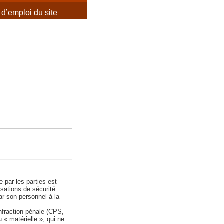
d’emploi du site
e par les parties est
tisations de sécurité
par son personnel à la
infraction pénale (CPS,
u « matérielle », qui ne