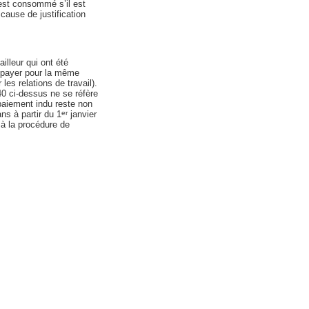
 est consommé s’il est
cause de justification
illeur qui ont été
à payer pour la même
 les relations de travail).
40 ci-dessus ne se réfère
 paiement indu reste non
ns à partir du 1
janvier
er
 à la procédure de