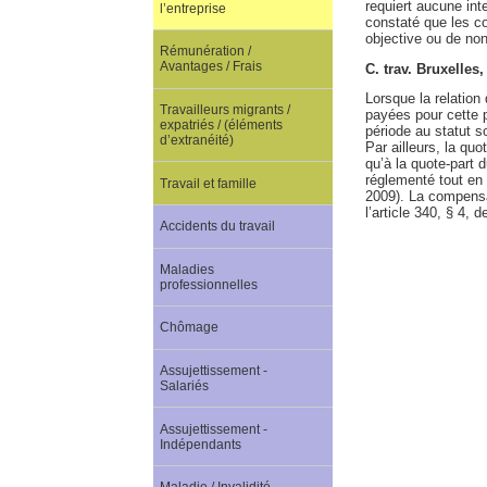
requiert aucune int
l’entreprise
constaté que les co
objective ou de non
Rémunération /
Avantages / Frais
C. trav. Bruxelles
Lorsque la relation 
Travailleurs migrants /
payées pour cette 
expatriés / (éléments
période au statut so
d’extranéité)
Par ailleurs, la qu
qu’à la quote-part 
réglementé tout en 
Travail et famille
2009). La compensat
l’article 340, § 4, de
Accidents du travail
Maladies
professionnelles
Chômage
Assujettissement -
Salariés
Assujettissement -
Indépendants