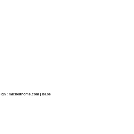
ign :
michelthome.com
|
isi.be