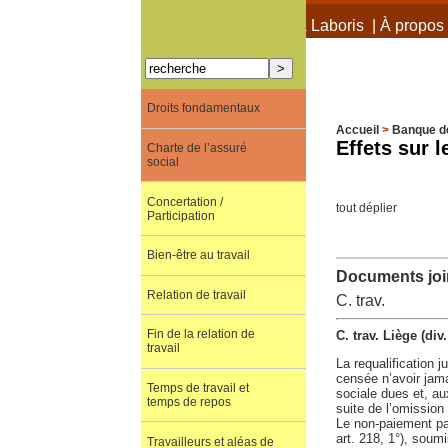
À propos de Terra Laboris
|
À propos 
Droits fondamentaux
Accueil
>
Banque d
Effets sur l
Charte de l’assuré
social
Concertation /
tout déplier
Participation
Bien-être au travail
Documents join
Relation de travail
C. trav.
Fin de la relation de
C. trav. Liège (d
travail
La requalification j
censée n’avoir jamai
Temps de travail et
sociale dues et, aux
temps de repos
suite de l’omission 
Le non-paiement par
art. 218, 1°), soumi
Travailleurs et aléas de