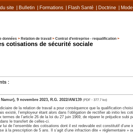
du site
|
Bulletin
|
Formations
|
Flash Santé
|
Doctrine
|
Mode 
e données
>
Relation de travail
>
Contrat d’entreprise - requalification
>
es cotisations de sécurité sociale
ts :
iv. Namur), 9 novembre 2023, R.G. 2022/AN/139
(PDF - 377.7 ko)
udiciaire de la relation de travail a pour conséquence que la qualification choisi
s existé, l’employeur étant alors dans l’obligation de rectifier ab initio les co
 termes de l’article 26 de la loi du 27 juin 1969, de réparer le préjudice subi 
dans le transfert de celles-ci.
 lui de l’ensemble des cotisations dont il est redevable est constitutif d’une 
se à la prescription de 5 ans. Il s’agit d’une infraction dite « réglementaire » o