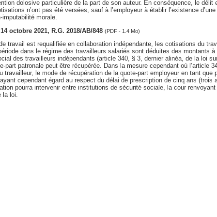
ention dolosive particulière de la part de son auteur. En conséquence, le délit
tisations n’ont pas été versées, sauf à l’employeur à établir l’existence d’une 
-imputabilité morale.
, 14 octobre 2021, R.G. 2018/AB/848
(PDF - 1.4 Mo)
de travail est requalifiée en collaboration indépendante, les cotisations du trava
période dans le régime des travailleurs salariés sont déduites des montants 
cial des travailleurs indépendants (article 340, § 3, dernier alinéa, de la loi sur
ote-part patronale peut être récupérée. Dans la mesure cependant où l’article 3
du travailleur, le mode de récupération de la quote-part employeur en tant que
ayant cependant égard au respect du délai de prescription de cinq ans (trois a
ion pourra intervenir entre institutions de sécurité sociale, la cour renvoyant
 la loi.