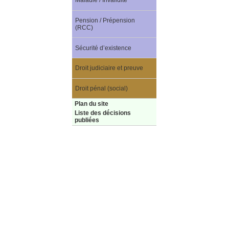
Maladie / Invalidité
Pension / Prépension
(RCC)
Sécurité d’existence
Droit judiciaire et preuve
Droit pénal (social)
Plan du site
Liste des décisions
publiées